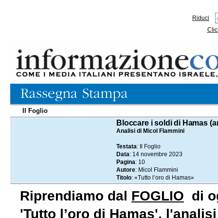
Riduci
Clic
Il Foglio
14.11.2023
Bloccare i soldi di Hamas (an
Analisi di Micol Flammini
Testata
: Il Foglio
Data
: 14 novembre 2023
Pagina
: 10
Autore
: Micol Flammini
Titolo
: «Tutto l’oro di Hamas»
Riprendiamo dal
FOGLIO
di og
'Tutto l’oro di Hamas', l'analis