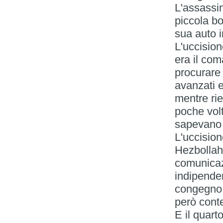
L'assassi
piccola b
sua auto 
L'uccisio
era il co
procurare 
avanzati e
mentre ri
poche volt
sapevano 
L'uccisio
Hezbollah 
comunicazi
indipenden
congegno d
però cont
E il quart