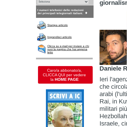
giornalis
I numeri telefonici delle redazioni
dei principali telegiornali italiani.
Stampa articolo
Ingrandisci articolo
Clicca su e-mail per inviare a chi
vuoi la pagina che hai appena
letto
Daniele
Caro/a abbonato/a,
CLICCA QUI per vedere
Ieri l'age
la
HOME PAGE
che circol
arabi (l'u
Rai, in Ku
militari p
Hezbollah 
Israele, c