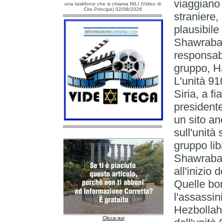
viaggiano
una taskforce che si chiama NILI (Video di
Ciro Principe) 02/08/2026
straniere
plausibile
Shawraba 
responsab
gruppo, H
L'unità 91
Siria, a f
presidente
un sito a
sull'unità
gruppo li
Shawraba d
all'inizio 
Quelle bo
l'assassi
Hezbollah
Clicca qui