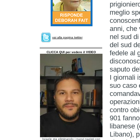
prigionier
meglio spe
conoscent
anni, che 
nel sud di
vai alla pagina twitter
del sud de
fedele al 
CLICCA QUI per vedere il VIDEO
disconosce
saputo del
I giornali
suo caso 
comandava
operazioni
contro obie
901 fanno
libanese (
Libano), 
Israele sta eliminando i nuovi nazisti con