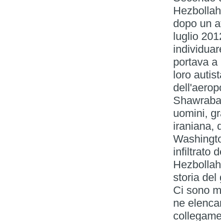
Hezbollah 
dopo un at
luglio 201
individuar
portava a 
loro autis
dell'aerop
Shawraba è
uomini, gr
iraniana,
Washingto
infiltrato 
Hezbollah,
storia del
Ci sono mo
ne elenca
collegame