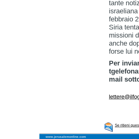
tante noti
israeliana
febbraio 2
Siria tent
missioni d
anche dop
forse lui 
Per invia
tgelefona
mail sott
lettere@ilfog
Se ritieni que
www.jerusalemonline.com