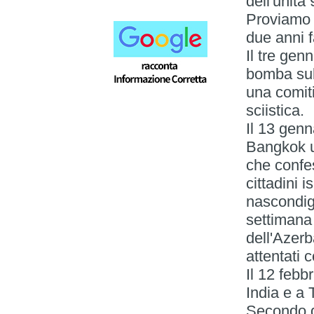
dell'unità 
Proviamo a
due anni f
Il tre gen
bomba sul
una comiti
sciistica.
Il 13 genn
Bangkok u
che confes
cittadini i
nascondigl
settimana 
dell'Azer
attentati c
Il 12 febbr
India e a 
Secondo qu