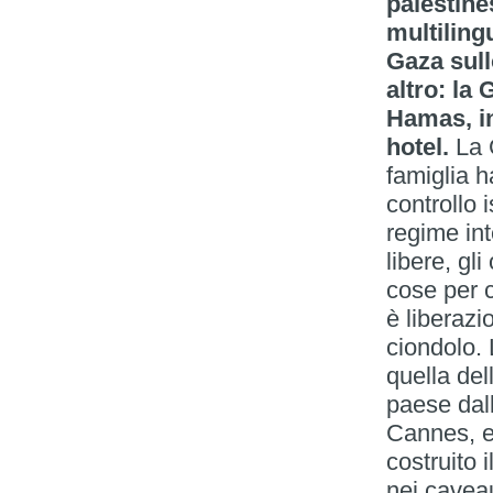
palestine
multiling
Gaza sull
altro: la
Hamas, in
hotel.
La G
famiglia h
controllo 
regime int
libere, gli
cose per 
è liberazi
ciondolo. 
quella del
paese dall
Cannes, e
costruito 
nei caveau