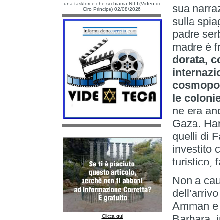
una taskforce che si chiama NILI (Video di
sua narraz
Ciro Principe) 02/08/2026
sulla spia
padre serb
madre è f
dorata, c
internazi
cosmopoli
le colonie
ne era and
Gaza. Hama
quelli di 
investito 
turistico, f
Non a cau
dell’arrivo
Amman e S
Barbara, i
Clicca qui