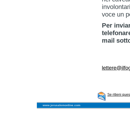
involontar
voce un po
Per invia
telefonar
mail sott
lettere@ilfog
Se ritieni que
www.jerusalemonline.com