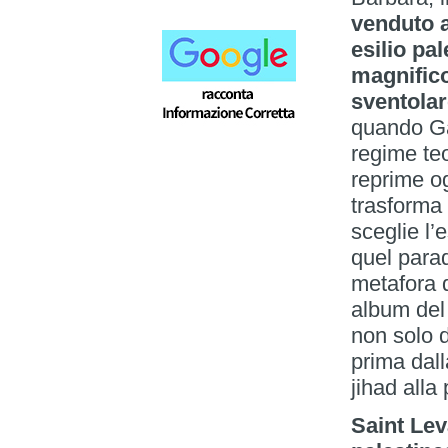
venduto a
esilio pa
magnifico
sventolar
quando Ga
regime teo
reprime og
trasforma g
sceglie l’
quel parad
metafora d
album del 
non solo 
prima dall
jihad alla 
Saint Lev