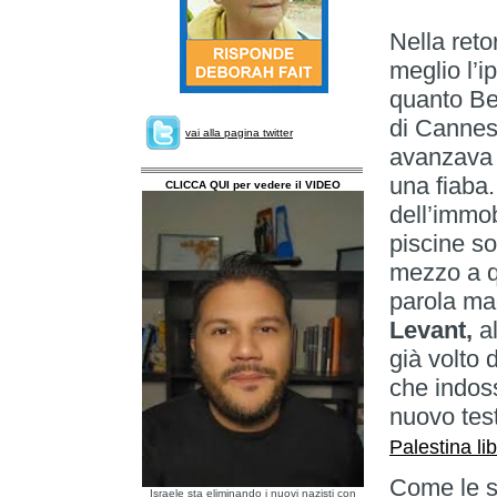
Nella reto
meglio l’i
quanto Bel
di Cannes,
vai alla pagina twitter
avanzava 
una fiaba
CLICCA QUI per vedere il VIDEO
dell’immobi
piscine s
mezzo a q
parola ma
Levant,
al
già volto 
che indos
nuovo tes
Palestina li
Come le so
Israele sta eliminando i nuovi nazisti con