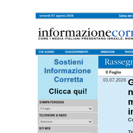
venerdi 07 agosto 2026
CHI SIAMO
SUGGERIMENTI
IMMAGINI
RASS
Il Foglio
03.07.2026
G
n
m
i
C
T