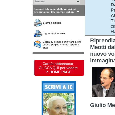
D
P
I numeri telefonici delle redazioni
dei principali telegiornali italiani.
A
Ti
Stampa articolo
ca
H
Ingrandisci articolo
Riprendi
Clicca su e-mail per inviare a chi
vuoi la pagina che hai appena
Meotti da
letto
nuovo vol
immagina
Caro/a abbonato/a,
CLICCA QUI per vedere
la
HOME PAGE
Giulio Me