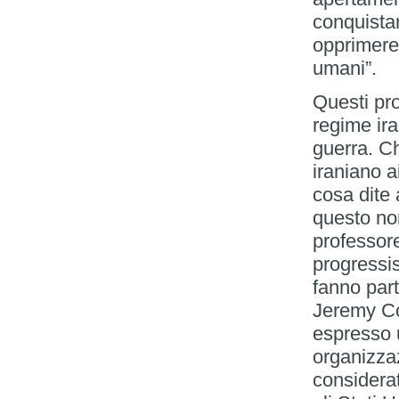
conquistar
opprimere 
umani”.
Questi pro
regime ira
guerra. C
iraniano ai
cosa dite 
questo non
professore
progressi
fanno part
Jeremy Co
espresso 
organizza
considerat