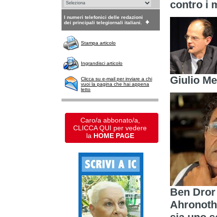
contro i 
I numeri telefonici delle redazioni
dei principali telegiornali italiani.
Stampa articolo
Ingrandisci articolo
Giulio Me
Clicca su e-mail per inviare a chi
vuoi la pagina che hai appena
letto
Caro/a abbonato/a,
CLICCA QUI per vedere
la
HOME PAGE
Ben Dror 
Ahronoth,