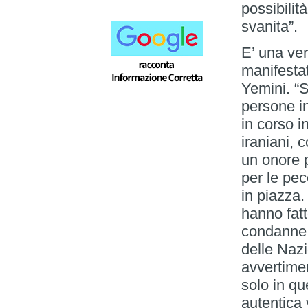
possibilit
svanita”.
E’ una ve
manifestat
Yemini. “S
persone in
in corso 
iraniani, 
un onore 
per le pe
in piazza.
hanno fatt
condanne t
delle Nazi
avvertimen
solo in qu
autentica