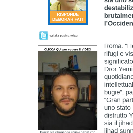
sia uno s
destabili
brutalmen
l’Occiden
vai alla pagina twitter
Roma. “Ho 
CLICCA QUI per vedere il VIDEO
rifugi e v
significat
Dror Yemin
quotidiano
intellettua
bugie”, pa
“Gran part
uno stato 
distrutto 
sia il jiha
jihad sunni
Israele sta eliminando i nuovi nazisti con