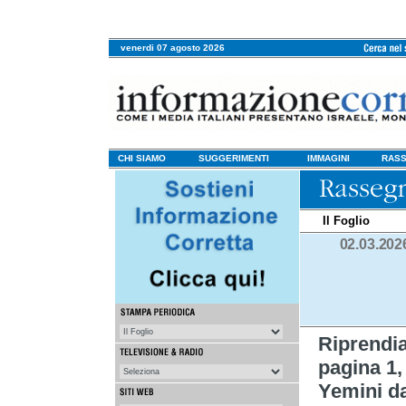
venerdi 07 agosto 2026
CHI SIAMO
SUGGERIMENTI
IMMAGINI
RASS
Il Foglio
02.03.202
Riprendi
pagina 1, 
Yemini dal