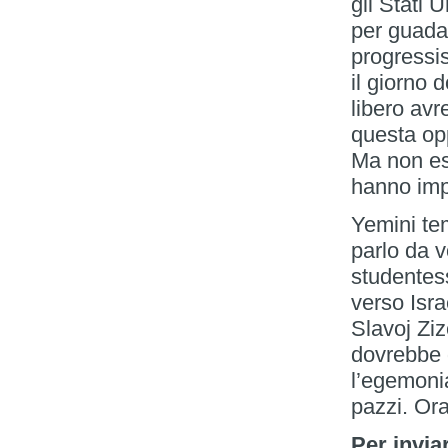
gli Stati 
per guadagn
progressis
il giorno 
libero avr
questa opp
Ma non esi
hanno imp
Yemini te
parlo da v
studentess
verso Isra
Slavoj Ziz
dovrebbe 
l’egemonia
pazzi. Ora
Per invia