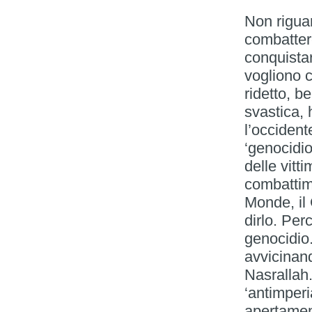
Non riguar
combattere
conquista
vogliono c
ridetto, b
svastica, 
l’occident
‘genocidio
delle vitt
combattim
Monde, il G
dirlo. Pe
genocidio.
avvicinan
Nasrallah
‘antimperi
apertament