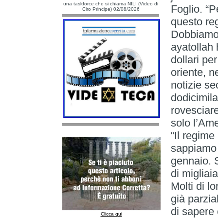
una taskforce che si chiama NILI (Video di
Foglio. “P
Ciro Principe) 02/08/2026
questo reg
Dobbiamo f
ayatollah 
dollari pe
oriente, n
notizie se
dodicimila
rovesciar
solo l’Ame
“Il regime
sappiamo 
gennaio. 
di migliai
Molti di lo
già parzi
di sapere
Clicca qui