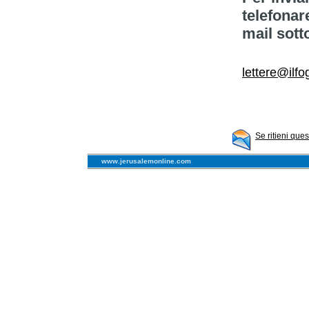
telefonar
mail sott
lettere@ilfog
Se ritieni que
www.jerusalemonline.com