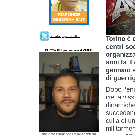
vai alla pagina twitter
Torino è 
centri soc
CLICCA QUI per vedere il VIDEO
organizza
anni fa. 
gennaio s
di guerri
Dopo l’enn
cieca vis
dinamiche
succedendo
culla di un
militarmen
Israele sta eliminando i nuovi nazisti con