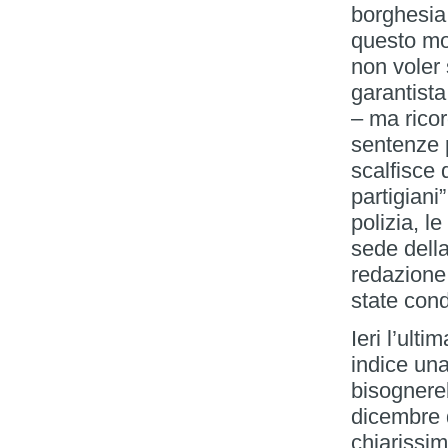
borghesia
questo mo
non voler 
garantist
– ma ricor
sentenze 
scalfisce 
partigian
polizia, le
sede della
redazione
state cond
Ieri l’ult
indice una
bisognere
dicembre d
chiarissim