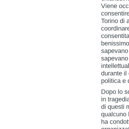
Viene occu
consentire
Torino di 
coordinare
consentit
benissimo 
sapevano c
sapevano gl
intellettua
durante il
politica e
Dopo lo s
in traged
di questi 
qualcuno ha
ha condott