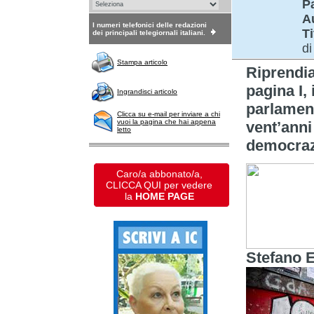
P
A
I numeri telefonici delle redazioni
Ti
dei principali telegiornali italiani.
di
Stampa articolo
Riprendi
pagina I,
Ingrandisci articolo
parlament
Clicca su e-mail per inviare a chi
vuoi la pagina che hai appena
vent’anni 
letto
democraz
Caro/a abbonato/a,
CLICCA QUI per vedere
la
HOME PAGE
Stefano E