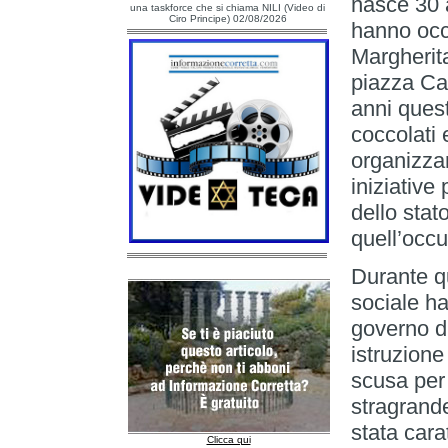
nasce 30 
una taskforce che si chiama NILI (Video di
Ciro Principe) 02/08/2026
hanno occ
Margherit
piazza Cas
anni quest
coccolati 
organizzar
iniziative
dello stat
quell’occu
Durante qu
sociale ha
governo di
istruzione 
scusa per 
stragrand
stata cara
Clicca qui