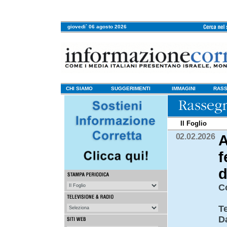
giovedi` 06 agosto 2026
CHI SIAMO
SUGGERIMENTI
IMMAGINI
RASS
Il Foglio
02.02.2026
A
f
d
C
T
D