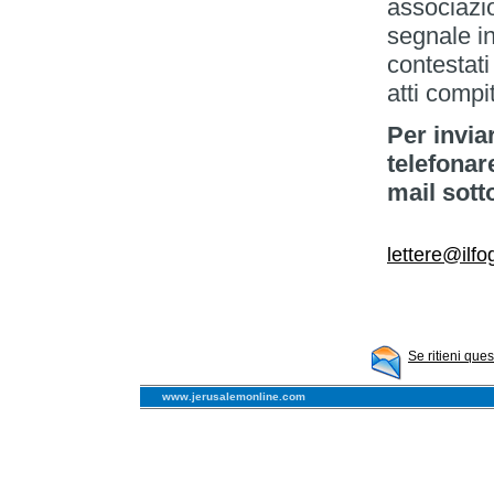
associazi
segnale in
contestati
atti compi
Per invia
telefonar
mail sott
lettere@ilfog
Se ritieni que
www.jerusalemonline.com