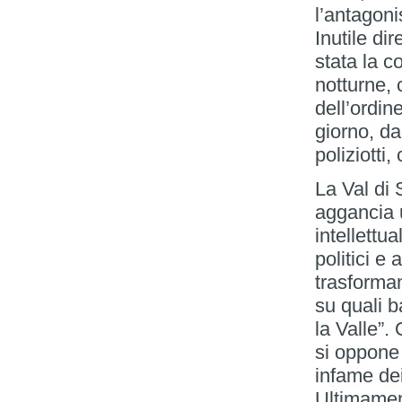
l’antagon
Inutile dir
stata la c
notturne, 
dell’ordine
giorno, da
poliziotti,
La Val di 
aggancia 
intellettua
politici e
trasforman
su quali b
la Valle”.
si oppone 
infame dei
Ultimamen