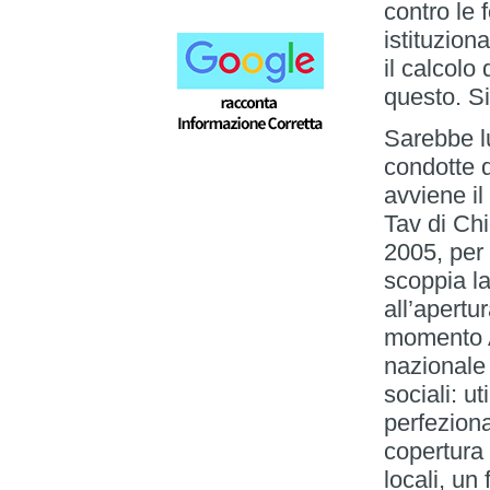
contro le 
istituzion
il calcolo 
questo. S
Sarebbe lu
condotte 
avviene il 
Tav di Chi
2005, per 
scoppia la
all’apertu
momento A
nazionale 
sociali: u
perfeziona
copertura 
locali, un 