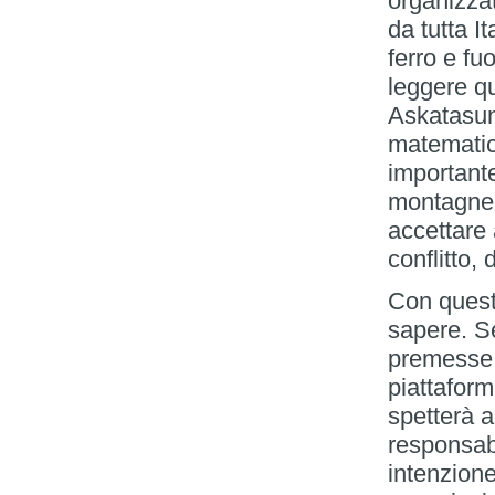
organizzat
da tutta I
ferro e f
leggere qu
Askatasun
matematic
importante 
montagne 
accettare 
conflitto, 
Con quest
sapere. S
premesse,
piattaform
spetterà a
responsab
intenzione