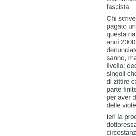
fascista.
Chi scrive
pagato un
questa nar
anni 2000
denunciato
sanno, ma
livello: d
singoli c
di zittire
parte fini
per aver 
delle viol
Ieri la pr
dottoressa
circostanz