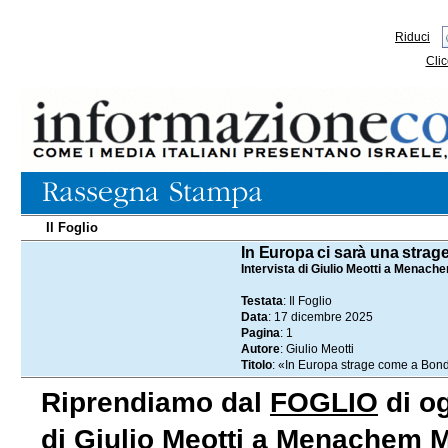
Riduci
Clic
Il Foglio
17.12.2025
In Europa ci sarà una stra
Intervista di Giulio Meotti a Menach
Testata
: Il Foglio
Data
: 17 dicembre 2025
Pagina
: 1
Autore
: Giulio Meotti
Titolo
: «In Europa strage come a Bon
Riprendiamo dal
FOGLIO
di og
di Giulio Meotti a Menachem Ma