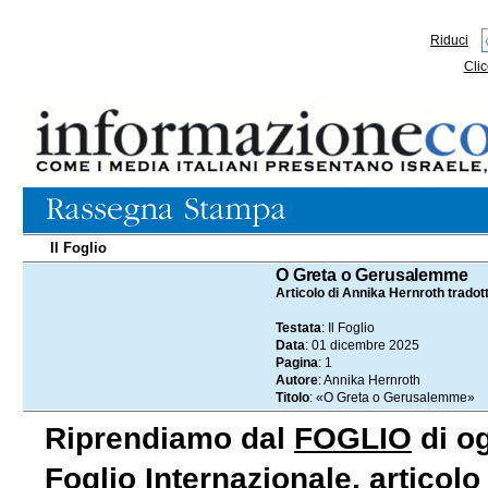
Riduci
Clic
Il Foglio
01.12.2025
O Greta o Gerusalemme
Articolo di Annika Hernroth tradott
Testata
: Il Foglio
Data
: 01 dicembre 2025
Pagina
: 1
Autore
: Annika Hernroth
Titolo
: «O Greta o Gerusalemme»
Riprendiamo dal
FOGLIO
di og
Foglio Internazionale, articol