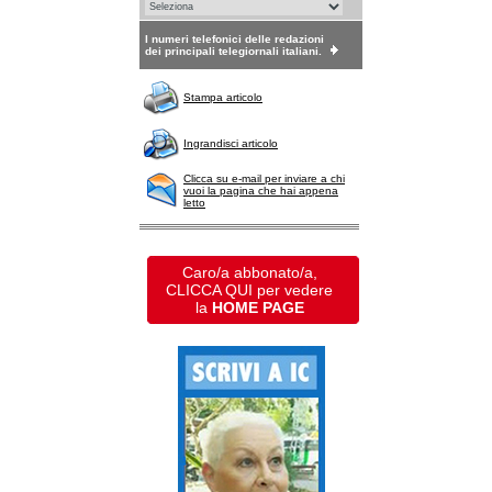
I numeri telefonici delle redazioni
dei principali telegiornali italiani.
Stampa articolo
Ingrandisci articolo
Clicca su e-mail per inviare a chi
vuoi la pagina che hai appena
letto
Caro/a abbonato/a,
CLICCA QUI per vedere
la
HOME PAGE