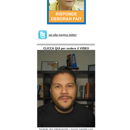
vai alla pagina twitter
CLICCA QUI per vedere il VIDEO
Israele sta eliminando i nuovi nazisti con