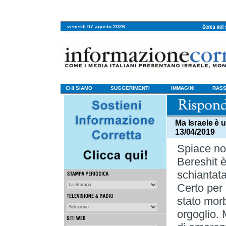
venerdi 07 agosto 2026
CHI SIAMO
SUGGERIMENTI
IMMAGINI
RASS
Ma Israele è u
13/04/2019
Spiace no
Bereshit è
schiantata
Certo per
stato mor
orgoglio. 