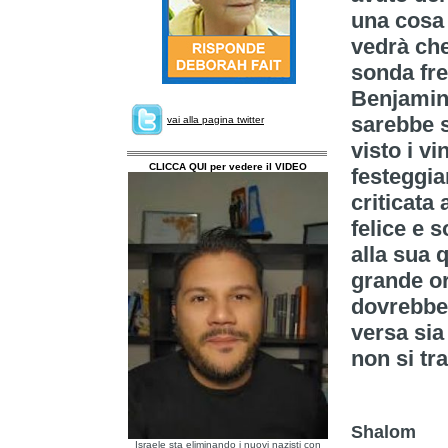
una cosa
vedrà che
sonda fre
Benjamin 
sarebbe st
vai alla pagina twitter
visto i vi
CLICCA QUI per vedere il VIDEO
festeggia
criticata
felice e s
alla sua 
grande or
dovrebbe 
versa si
non si tra
Shalom
Israele sta eliminando i nuovi nazisti con