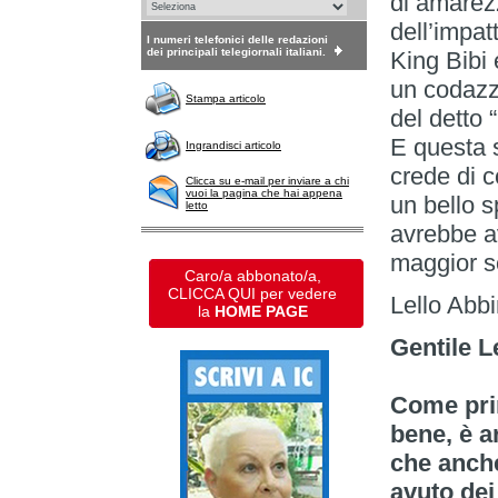
di amarezz
dell’impat
I numeri telefonici delle redazioni
dei principali telegiornali italiani.
King Bibi
un codazzo
Stampa articolo
del detto 
E questa 
Ingrandisci articolo
crede di 
Clicca su e-mail per inviare a chi
vuoi la pagina che hai appena
un bello s
letto
avrebbe a
maggior s
Caro/a abbonato/a,
CLICCA QUI per vedere
Lello Abb
la
HOME PAGE
Gentile Le
Come prim
bene, è a
che anch
avuto dei