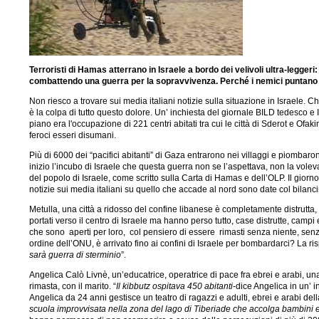
Terroristi di Hamas atterrano in Israele a bordo dei velivoli ultra-legger
combattendo una guerra per la sopravvivenza. Perché i nemici puntano al
Non riesco a trovare sui media italiani notizie sulla situazione in Israele. C
è la colpa di tutto questo dolore. Un’ inchiesta del giornale BILD tedesco e 
piano era l'occupazione di 221 centri abitati tra cui le città di Sderot e Of
feroci esseri disumani.
Più di 6000 dei “pacifici abitanti” di Gaza entrarono nei villaggi e piomba
inizio l’incubo di Israele che questa guerra non se l’aspettava, non la voleva
del popolo di Israele, come scritto sulla Carta di Hamas e dell’OLP. Il giorno
notizie sui media italiani su quello che accade al nord sono date col bilancin
Metulla, una città a ridosso del confine libanese è completamente distrutta, 
portati verso il centro di Israele ma hanno perso tutto, case distrutte, camp
che sono aperti per loro, col pensiero di essere rimasti senza niente, senz
ordine dell’ONU, è arrivato fino ai confini di Israele per bombardarci? La ri
sarà guerra di sterminio
”.
Angelica Calò Livnè, un’educatrice, operatrice di pace fra ebrei e arabi, u
rimasta, con il marito. “
Il kibbutz ospitava 450 abitanti
-dice Angelica in un’ 
Angelica da 24 anni gestisce un teatro di ragazzi e adulti, ebrei e arabi del
scuola improvvisata nella zona del lago di Tiberiade che accolga bambini e 