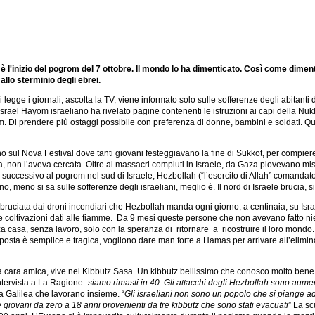
i: è l'inizio del pogrom del 7 ottobre. Il mondo lo ha dimenticato. Così come dime
lo sterminio degli ebrei.
hi legge i giornali, ascolta la TV, viene informato solo sulle sofferenze degli abitant
Israel Hayom israeliano ha rivelato pagine contenenti le istruzioni ai capi della Nuk
akim. Di prendere più ostaggi possibile con preferenza di donne, bambini e soldati. Q
rono sul Nova Festival dove tanti giovani festeggiavano la fine di Sukkot, per comp
, non l’aveva cercata. Oltre ai massacri compiuti in Israele, da Gaza piovevano missili
 successivo al pogrom nel sud di Israele, Hezbollah (“l’esercito di Allah” comandato da
o, meno si sa sulle sofferenze degli israeliani, meglio è. Il nord di Israele brucia, 
bruciata dai droni incendiari che Hezbollah manda ogni giorno, a centinaia, su Israel
i e coltivazioni dati alle fiamme. Da 9 mesi queste persone che non avevano fatto nie
a casa, senza lavoro, solo con la speranza di ritornare a ricostruire il loro mond
sposta è semplice e tragica, vogliono dare man forte a Hamas per arrivare all’eliminaz
na cara amica, vive nel Kibbutz Sasa. Un kibbutz bellissimo che conosco molto bene,
intervista a La Ragione-
siamo rimasti in 40.
Gli attacchi degli Hezbollah sono aumenta
la Galilea che lavorano insieme. “
Gli israeliani non sono un popolo che si piange 
giovani da zero a 18 anni provenienti da tre kibbutz che sono stati evacuati
” La sc