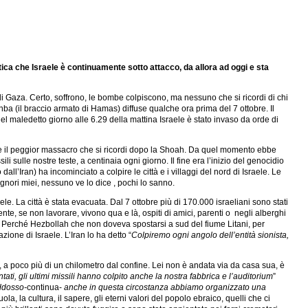
ntica che Israele è continuamente sotto attacco, da allora ad oggi e sta
i di Gaza. Certo, soffrono, le bombe colpiscono, ma nessuno che si ricordi di chi
hba (il braccio armato di Hamas) diffuse qualche ora prima del 7 ottobre. Il
uel maledetto giorno alle 6.29 della mattina Israele è stato invaso da orde di
iere il peggior massacro che si ricordi dopo la Shoah. Da quel momento ebbe
 sulle nostre teste, a centinaia ogni giorno. Il fine era l’inizio del genocidio
ll’Iran) ha incominciato a colpire le città e i villaggi del nord di Israele. Le
signori miei, nessuno ve lo dice , pochi lo sanno.
e. La città è stata evacuata. Dal 7 ottobre più di 170.000 israeliani sono stati
nte, se non lavorare, vivono qua e là, ospiti di amici, parenti o negli alberghi
o. Perché Hezbollah che non doveva spostarsi a sud del fiume Litani, per
ione di Israele. L’Iran lo ha detto “
Colpiremo ogni angolo dell’entità sionista,
 a poco più di un chilometro dal confine. Lei non è andata via da casa sua, è
ti, gli ultimi missili hanno colpito anche la nostra fabbrica e l’auditorium
”
addosso-
continua-
anche in questa circostanza abbiamo organizzato una
uola, la cultura, il sapere, gli eterni valori del popolo ebraico, quelli che ci