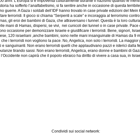
anni. L’Europa si è impoverita culturalmente durante il nazismo quando le menti pi
toria ha sofferto l’analfabetismo, si fa sentire anche in occasione di questa terribile
no guerre. A Gaza i soldati dell’IDF hanno trovato in case private edizioni del Mein 
e terroristi. Il gioco si chiama “Serpenti a scale” e incoraggia al terrorismo contro 
Hamas, gli eroi dei bambini di Gaza, che attraversano i tunnel. Questa è la loro cultur
lle mani di Hamas, dispersi, se vivi, nei cunicoli dei tunnel o in case private. Pace 
no occasione per demonizzare Israele e giustificare i terroristi. Bene, signori, Isra
paese, 120 israeliani ,anche bambini, sono nelle mani insanguinate di Hamas da 9 me
che i terroristi non vogliono la pace. No, Angelica, non solo i terroristi. La maggior
ti e sanguinanti. Non erano terroristi quelli che applaudivano pazzi e isterici dalla 
ambulanze tirando sassi. Non erano terroristi, Angelica, erano donne e bambini di G
’Occidente non capirà che il popolo ebraico ha diritto di vivere a casa sua, in Isra
Condividi sui social network: