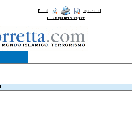
Riduci
Ingrandisci
Clicca qui per stampare
4