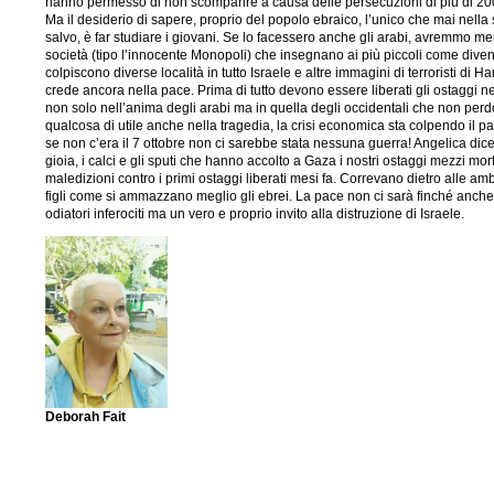
hanno permesso di non scomparire a causa delle persecuzioni di più di 2000 
Ma il desiderio di sapere, proprio del popolo ebraico, l’unico che mai nella s
salvo, è far studiare i giovani. Se lo facessero anche gli arabi, avremmo me
società (tipo l’innocente Monopoli) che insegnano ai più piccoli come diventar
colpiscono diverse località in tutto Israele e altre immagini di terroristi di 
crede ancora nella pace. Prima di tutto devono essere liberati gli ostaggi ne
non solo nell’anima degli arabi ma in quella degli occidentali che non perdo
qualcosa di utile anche nella tragedia, la crisi economica sta colpendo il 
se non c’era il 7 ottobre non ci sarebbe stata nessuna guerra! Angelica dice 
gioia, i calci e gli sputi che hanno accolto a Gaza i nostri ostaggi mezzi mor
maledizioni contro i primi ostaggi liberati mesi fa. Correvano dietro alle 
figli come si ammazzano meglio gli ebrei. La pace non ci sarà finché anche l
odiatori inferociti ma un vero e proprio invito alla distruzione di Israele.
Deborah Fait