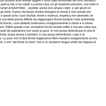
ù brillanti sono dovute fuggire o sono state annientate nei forni crematori.
 guerra che ci ha colpiti. La prima cosa cui gli israeliani pensano, una volta in
Kampf di Adolf Hitler…(vedete, anche loro amano i libri) e vari giochi di
gli ebrei. Il gioco da tavolo mostra immagini di missili e carri armati che
a e questi sono i suoi risultati, morte e violenza. Angelica non demorde, lei
è una bella parola difficile da raggiungere finché esisterà l’odio antisemita
ele brucia, i suoi abitanti continuano coraggiosamente a vivere e a creare
si. Ditele queste cose, scrivetele! Anche Israele soffre e non per colpa sua,
 parte dei palestinesi non vuole la pace. Io non posso dimenticare le urla di
felicità. Erano donne e bambini. E non posso dimenticare i calci e le
aza. La pace non si farà finché leggeranno Mein Kampf e insegneranno ai loro
ele, e che “dal fiume al mare” non è un semplice slogan urlato da migliaia di