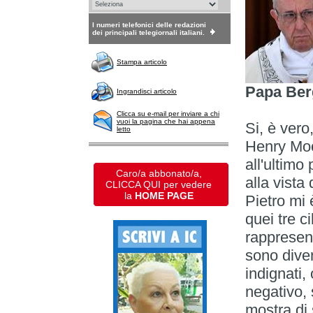
I numeri telefonici delle redazioni
dei principali telegiornali italiani.
Stampa articolo
Papa Ber
Ingrandisci articolo
Clicca su e-mail per inviare a chi
vuoi la pagina che hai appena
Si, è vero
letto
Henry Moo
all'ultimo
Caro/a abbonato/a,
alla vist
CLICCA QUI per vedere
la
HOME PAGE
Pietro mi 
quei tre c
rappresen
sono diven
indignati
negativo,
mostra di