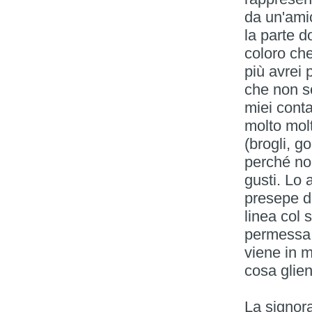
da un'ami
la parte d
coloro che
più avrei 
che non s
miei conta
molto mol
(brogli, g
perché non
gusti. Lo 
presepe di
linea col
permessa d
viene in m
cosa glie
La signora