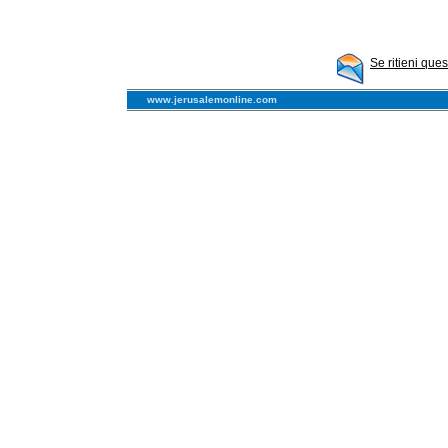
Se ritieni que
www.jerusalemonline.com