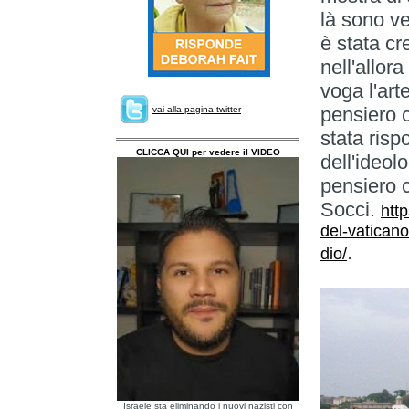
là sono ve
è stata c
nell'allor
voga l'art
pensiero c
vai alla pagina twitter
stata risp
CLICCA QUI per vedere il VIDEO
dell'ideol
pensiero 
Socci.
htt
del-vaticano
.
dio/
Israele sta eliminando i nuovi nazisti con