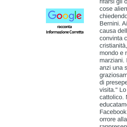
rifarsi gli
cose alie
chiedendo
Bernini. Ai
causa del
convinta c
cristianit
mondo e n
marziani. 
anzi una s
graziosame
di presepe
visita." L
cattolico
educatame
Facebook e
orrore all
rappresen