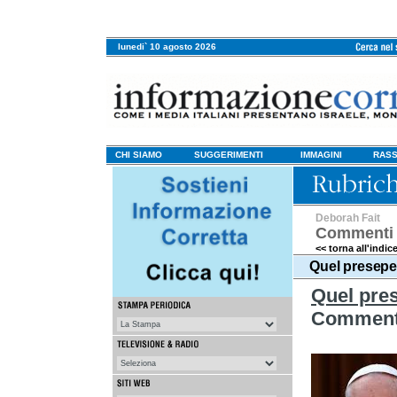
lunedi` 10 agosto 2026
CHI SIAMO
SUGGERIMENTI
IMMAGINI
RASS
Deborah Fait
Commenti 
<< torna all'indic
Quel presepe 
Quel pres
Commento