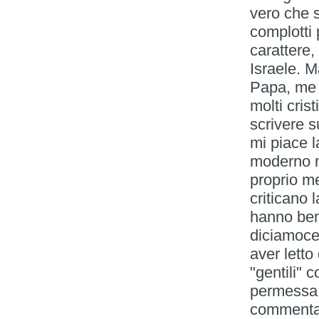
vero che 
complotti
carattere,
Israele. M
Papa, me n
molti crist
scrivere 
mi piace 
moderno n
proprio met
criticano
hanno ben 
diciamocel
aver letto
"gentili" 
permessa d
commentan