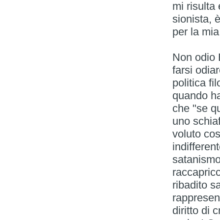
mi risulta
sionista, 
per la mia
Non odio 
farsi odia
politica f
quando ha
che "se q
uno schiaf
voluto cos
indiffere
satanismo,
raccapricc
ribadito s
rappresent
diritto di