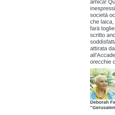
amica! Que
inespress
società o
che laica,
farà togli
scritto an
soddisfatt
attirata 
all'Accade
orecchie d
Deborah Fa
"Gerusalemm