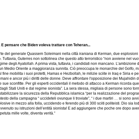
e. E pensare che Biden voleva trattare con Teheran...
e del generale Quassem Soleimani nella città iraniana di Kerman, due esplosioni ha
Tuttavia, Guterres non sottolinea che questo atto terroristico “non avviene nel vuo
me degli Ayatollah. A prima vista, tuttavia, i candidati non mancano. L’ambizione di
a in un Medio Oriente a maggioranza sunnita. Ciò preoccupa le monarchie del Golfo,
ne mobilita i suoi protetti, Hamas e Hezbollah, le milizie sciite in Iraq e Siria e pe
 umani e ancor più i diritti delle donne. Deve affrontare l'opposizione dei Mujahid
 sue sconfitte. Per gli esperti occidentali il metodo di attacco a Kerman ricorda quel
i Stati Uniti e dal regime sionista”. La sera stessa, migliaia di persone sono tornat
estabilizzare la sicurezza della Repubblica islamica “per la realizzazione del progr
esto della campagna “ uccideteli ovunque li troviate”, “ i due martiri … si sono avvia
losive in mezzo alla folla, uccidendo e ferendo più di 300 sciiti politeisti. Dio sia 
vvenuto su istruzioni dell’entità sionista! E ad aggiungere che poche ore dopo aver c
uta mille volte, diventa verità.”