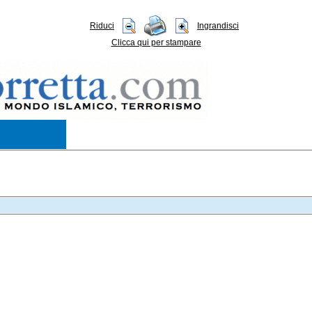
Riduci
Ingrandisci
Clicca qui per stampare