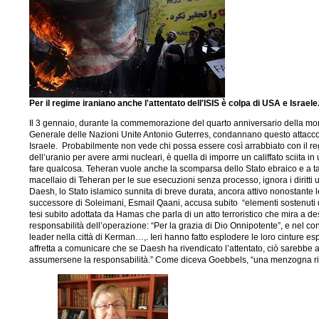
Per il regime iraniano anche l'attentato dell'ISIS è colpa di USA e Israel
Il 3 gennaio, durante la commemorazione del quarto anniversario della mort
Generale delle Nazioni Unite Antonio Guterres, condannano questo attacco. 
Israele. Probabilmente non vede chi possa essere così arrabbiato con il regi
dell’uranio per avere armi nucleari, è quella di imporre un califfato sciit
fare qualcosa. Teheran vuole anche la scomparsa dello Stato ebraico e a tal fi
macellaio di Teheran per le sue esecuzioni senza processo, ignora i diritti
Daesh, lo Stato islamico sunnita di breve durata, ancora attivo nonostante le
successore di Soleimani, Esmail Qaani, accusa subito “elementi sostenuti dagl
tesi subito adottata da Hamas che parla di un atto terroristico che mira a d
responsabilità dell’operazione: “Per la grazia di Dio Onnipotente”, e nel cont
leader nella città di Kerman…,. Ieri hanno fatto esplodere le loro cinture esp
affretta a comunicare che se Daesh ha rivendicato l’attentato, ciò sarebbe a
assumersene la responsabilità.” Come diceva Goebbels, “una menzogna ripet