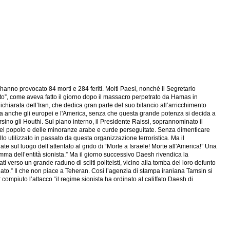
nno provocato 84 morti e 284 feriti. Molti Paesi, nonché il Segretario
to”, come aveva fatto il giorno dopo il massacro perpetrato da Hamas in
chiarata dell’Iran, che dedica gran parte del suo bilancio all’arricchimento
 ma anche gli europei e l'America, senza che questa grande potenza si decida a
rsino gli Houthi. Sul piano interno, il Presidente Raissi, soprannominato il
in del popolo e delle minoranze arabe e curde perseguitate. Senza dimenticare
lo utilizzato in passato da questa organizzazione terroristica. Ma il
e sul luogo dell’attentato al grido di “Morte a Israele! Morte all'America!” Una
amma dell’entità sionista.” Ma il giorno successivo Daesh rivendica la
ti verso un grande raduno di sciiti politeisti, vicino alla tomba del loro defunto
lodato.” Il che non piace a Teheran. Così l’agenzia di stampa iraniana Tamsin si
ompiuto l’attacco “il regime sionista ha ordinato al califfato Daesh di