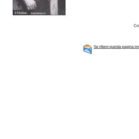
Con
Se ritieni questa pagina im