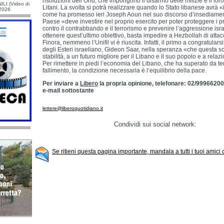
risoluzioni dell’Onu, che impongono il disarmo delle milizie e il loro r
ILI (Video di
Litani. La svolta si potrà realizzare quando lo Stato libanese avrà 
/2026
come ha promesso ieri Joseph Aoun nel suo discorso d’insediamen
Paese «deve investire nel proprio esercito per poter proteggere i pro
contro il contrabbando e il terrorismo e prevenire l’aggressione israe
ottenere quest’ultimo obiettivo, basta impedire a Hezbollah di attac
Finora, nemmeno l’Unifil vi è riuscita. Infatti, il primo a congratularsi 
degli Esteri israeliano, Gideon Saar, nella speranza «che questa sc
stabilità, a un futuro migliore per il Libano e il suo popolo e a relaz
Per rimettere in piedi l’economia del Libano, che ha superato da te
fallimento, la condizione necessaria è l’equilibrio della pace.
Per inviare a
Libero
la propria opinione, telefonare: 02/99966200
e-mail sottostante
lettere@liberoquotidiano.it
Condividi sui social network:
Se ritieni questa pagina importante, mandala a tutti i tuoi amici