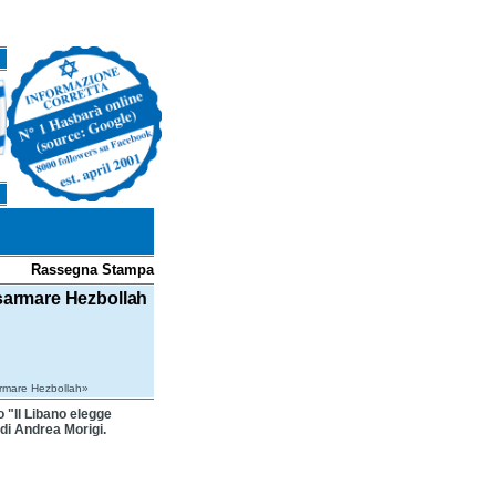
Rassegna Stampa
isarmare Hezbollah
sarmare Hezbollah»
lo "Il Libano elegge
di Andrea Morigi.