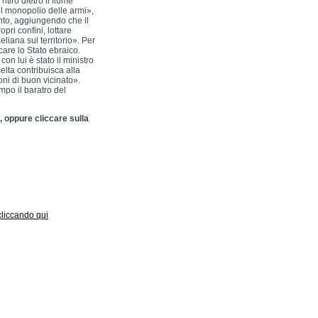
itiro dietro il fiume
«il monopolio delle armi»,
to, aggiungendo che il
pri confini, lottare
liana sul territorio». Per
care lo Stato ebraico.
con lui è stato il ministro
elta contribuisca alla
ioni di buon vicinato».
mpo il baratro del
, oppure cliccare sulla
 cliccando qui