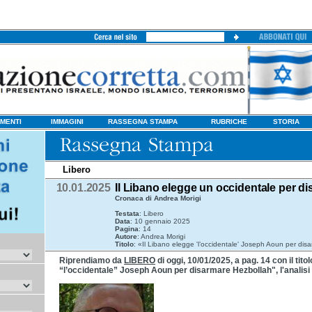
MENTI
IMMAGINI
RASSEGNA STAMPA
RUBRICHE
STORIA
Libero
10.01.2025
Il Libano elegge un occidentale per d
Cronaca di Andrea Morigi
Testata
: Libero
Data
: 10 gennaio 2025
Pagina
: 14
Autore
: Andrea Morigi
Titolo
: «Il Libano elegge 'l’occidentale' Joseph Aoun per di
Riprendiamo da
LIBERO
di oggi, 10/01/2025, a pag. 14 con il tito
“l’occidentale” Joseph Aoun per disarmare Hezbollah", l'analisi 