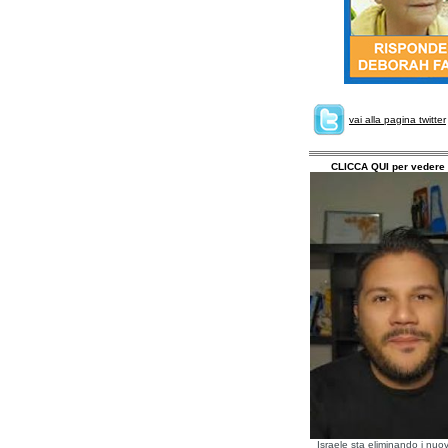
vai alla pagina twitter
CLICCA QUI per vedere 
Israele sta eliminando i nuov