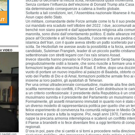
sforzato di decimare la milizia sciita, rendendola quasi inoffensiva.
Senza contare l’influenza dell’elezione di Donald Trump alla Cas
sta determinando conseguenze a catena a livello globale.
Soltanto a tali condizioni, ieri, l’Assemblea nazionale libanese è r
Aoun capo dello Stato.
Un militare, comandante delle Forze armate come lo fu il suo prede
cui mandato era scaduto nell’ottobre del 2022. I due, accomunati
benché non siano parenti e dall’appartenenza religiosa alla comunità
maronita, sono divisi dall’orientamento politico. E dalle alleanze int
piace all’Occidente e all’Arabia Saudita, l’uscente era una pedina
islamica dell’Iran, con il quale aveva stretto un patto scellerato pur 
sciita. Se Hezbollah ne avesse avuto la possibilità e la forza, avreb
il VIDEO
candidato, Suleiman Frangieh, leader di un piccolo partito cristian
settentrionale con stretti legami con l’ex raìs siriano Assad.
Invece stavolta hanno prevalso le Forze Libanesi di Samir Geagea,
pregiudizialmente ostili a Israele, che sono riuscite a formare una
formazioni legate alla monarchia di Riad. E infine, dopo una dozzina
vuoto di portare un nuovo inquilino al palazzo di Baabda, obtorto co
voto del Partito di Dio e di Amal, formazioni politiche armate fino ai 
insieme ai loro padrini, gli ayatollah di Teheran.
Per una ormai ultradecennale consuetudine, risalente alla fine dell
scalfita nemmeno dai conflitti, il Paese dei Cedri distribuisce le cari
a un criterio confessionale: il presidente della Repubblica è un crist
musulmano sunnita e il presidente del Parlamento un musulmano sc
Formalmente, gli assetti rimarranno immutati in quanto non è st
un diverso modello di rappresentanza politica per quello che un t
felice esperimento di convivenza fra comunità religiose in Medio O
benessere e pace a tutta la regione. Poi, negli anni 1970, l’arrivo d
ruppe la precaria armonia interreligiosa e scatenò un conflitto inte
il Paese a brandelli e lo fece diventare fino a oggi territorio di con
regionali.
D’ora in poi, pare che si cambi e si torni a procedere nella direzion
i nazisti con