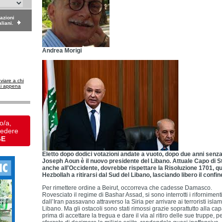
dazioni
aliani.
Andrea Morigi
nviare a chi
ai appena
o/a,
vedere
GE
Eletto dopo dodici votazioni andate a vuoto, dopo due anni senza
Joseph Aoun è il nuovo presidente del Libano. Attuale Capo di S
anche all'Occidente, dovrebbe rispettare la Risoluzione 1701, qu
Hezbollah a ritirarsi dal Sud del Libano, lasciando libero il confin
Per rimettere ordine a Beirut, occorreva che cadesse Damasco.
Rovesciato il regime di Bashar Assad, si sono interrotti i rifornimen
dall’Iran passavano attraverso la Siria per arrivare ai terroristi isla
Libano. Ma gli ostacoli sono stati rimossi grazie soprattutto alla cap
prima di accettare la tregua e dare il via al ritiro delle sue truppe, p