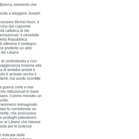
a Bianca, elemento che
iuscita a eleggere Joseph
cessore Michel Aoun, il
 anche dal cognome
 cattolica di rito
ernazionali. Il neoeletto
 della Repubblica
di ottenere il sostegno
be preferito un altro
o del Libano
 di centrodestra e non
 maggioranza insieme alle
 di tentativi andati a
llo è arrivato anche il
denti, ma uscite sconfitte
a guerra civile e mai
che istituzionali in base
iano, il primo ministro un
iita.
ato nemmeno immaginato
empo fu considerato un
riente, che assicurava
ei profughi palestinesi
rno al Libano che ridusse
quista per le potenze
e indicata dalle