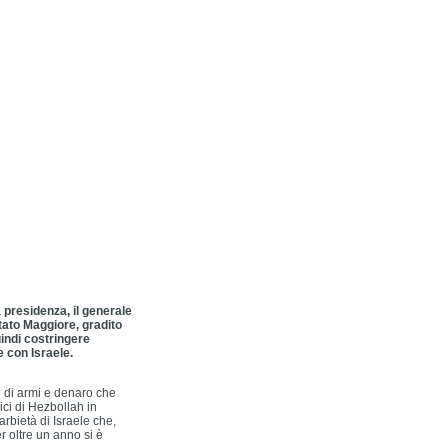
 presidenza, il generale
tato Maggiore, gradito
indi costringere
e con Israele.
ti di armi e denaro che
mici di Hezbollah in
arbietà di Israele che,
er oltre un anno si è