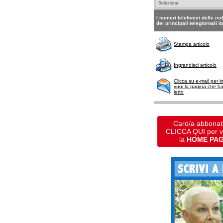
I numeri telefonici delle re
dei principali telegiornali it
Stampa articolo
Ingrandisci articolo
Clicca su e-mail per i
vuoi la pagina che h
letto
Caro/a abbonat
CLICCA QUI per 
la
HOME PA