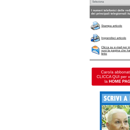
I numeri telefonici delle re
dei principali telegiornali it
Stampa articolo
Ingrandisci articolo
Clicca su e-mail per i
vuoi la pagina che h
letto
Caro/a abbonat
CLICCA QUI per 
la
HOME PA