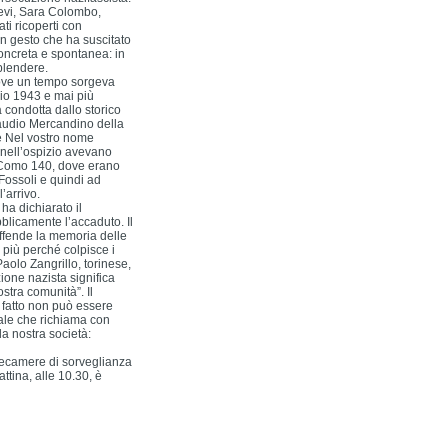
Levi, Sara Colombo,
ti ricoperti con
Un gesto che ha suscitato
concreta e spontanea: in
splendere.
 dove un tempo sorgeva
lio 1943 e mai più
ca condotta dallo storico
Claudio Mercandino della
me Nel vostro nome
 nell’ospizio avevano
ia Como 140, dove erano
Fossoli e quindi ad
’arrivo.
ha dichiarato il
blicamente l’accaduto. Il
offende la memoria delle
 più perché colpisce i
aolo Zangrillo, torinese,
ione nazista significa
ostra comunità”. Il
 fatto non può essere
ale che richiama con
a nostra società:
lecamere di sorveglianza
tina, alle 10.30, è