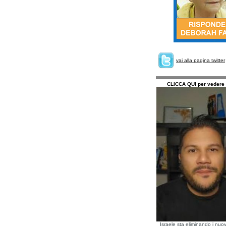
vai alla pagina twitter
CLICCA QUI per vedere 
Israele sta eliminando i nuov