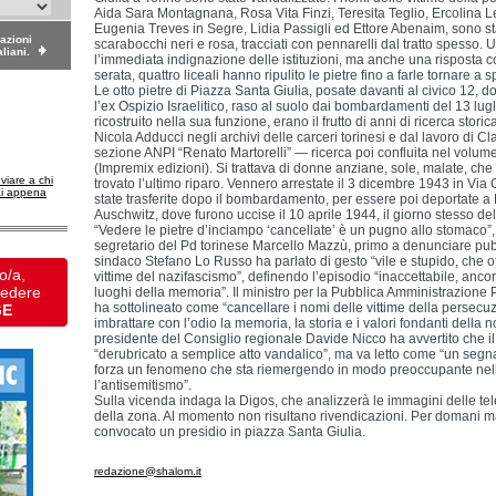
Aida Sara Montagnana, Rosa Vita Finzi, Teresita Teglio, Ercolina 
Eugenia Treves in Segre, Lidia Passigli ed Ettore Abenaim, sono sta
dazioni
scarabocchi neri e rosa, tracciati con pennarelli dal tratto spesso. 
aliani.
l’immediata indignazione delle istituzioni, ma anche una risposta 
serata, quattro liceali hanno ripulito le pietre fino a farle tornare a 
Le otto pietre di Piazza Santa Giulia, posate davanti al civico 12,
l’ex Ospizio Israelitico, raso al suolo dai bombardamenti del 13 lug
ricostruito nella sua funzione, erano il frutto di anni di ricerca stori
Nicola Adducci negli archivi delle carceri torinesi e dal lavoro di 
sezione ANPI “Renato Martorelli” — ricerca poi confluita nel volu
(Impremix edizioni). Si trattava di donne anziane, sole, malate, che
nviare a chi
trovato l’ultimo riparo. Vennero arrestate il 3 dicembre 1943 in V
ai appena
state trasferite dopo il bombardamento, per essere poi deportate a 
Auschwitz, dove furono uccise il 10 aprile 1944, il giorno stesso dell
“Vedere le pietre d’inciampo ‘cancellate’ è un pugno allo stomaco”, 
segretario del Pd torinese Marcello Mazzù, primo a denunciare pub
sindaco Stefano Lo Russo ha parlato di gesto “vile e stupido, che 
o/a,
vittime del nazifascismo”, definendo l’episodio “inaccettabile, ancor
vedere
luoghi della memoria”. Il ministro per la Pubblica Amministrazione P
ha sottolineato come “cancellare i nomi delle vittime della persecuz
GE
imbrattare con l’odio la memoria, la storia e i valori fondanti della n
presidente del Consiglio regionale Davide Nicco ha avvertito che il
“derubricato a semplice atto vandalico”, ma va letto come “un segn
forza un fenomeno che sta riemergendo in modo preoccupante nell
l’antisemitismo”.
Sulla vicenda indaga la Digos, che analizzerà le immagini delle te
della zona. Al momento non risultano rivendicazioni. Per domani mat
convocato un presidio in piazza Santa Giulia.
redazione@shalom.it