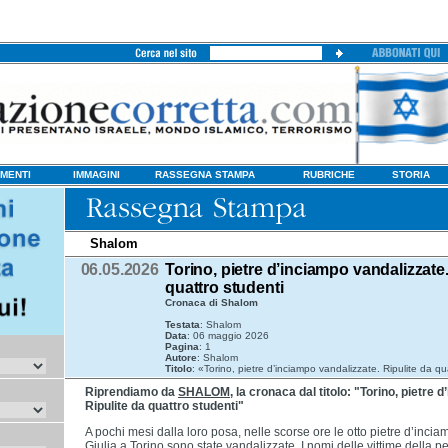
MENTI
IMMAGINI
RASSEGNA STAMPA
RUBRICHE
STORIA
Shalom
06.05.2026
Torino, pietre d’inciampo vandalizzate.
quattro studenti
Cronaca di Shalom
Testata
: Shalom
Data
: 06 maggio 2026
Pagina
: 1
Autore
: Shalom
Titolo
: «Torino, pietre d’inciampo vandalizzate. Ripulite da qu
Riprendiamo da
SHALOM
, la cronaca dal titolo: "Torino, pietre
Ripulite da quattro studenti"
A pochi mesi dalla loro posa, nelle scorse ore le otto pietre d’inci
Giulia a Torino sono state vandalizzate. I nomi delle vittime della p