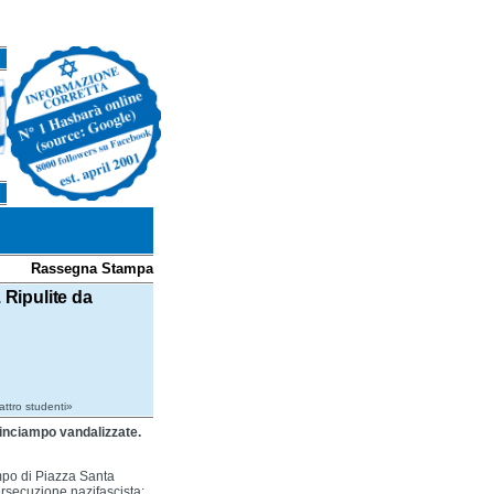
Rassegna Stampa
 Ripulite da
attro studenti»
 d’inciampo vandalizzate.
ampo di Piazza Santa
ersecuzione nazifascista: