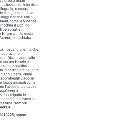
su diversi binari
a stesso, con interviste
bliografia, composta da
ste che gli hanno fatto
saggi e servizi utili a
nomeni, come
le vicende
rricchire il tutto, ho
ti personali e
 Nirenstein, la guida
Pazner, lo psichiatra
ca
, Toscano afferma che
llaborazione
Fiona Diwan viene fatto
niana per Israele e il
strema attualità».
 in particolare nei primi
tidiano
Libero
. Prima
 approfonditi viaggi in
per tappe inusuali come
rno l’atmosfera e capire
uest’anno a
zzana «riporta le
nteriore che motivava la
Pezzana, sempre
morale.
483110225, oppure