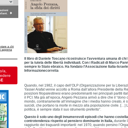
dazioni
aliani.
nviare a chi
ai appena
Il libro di Daniele Toscano ricostruisce l’avventura umana di chi ha
per la tutela delle libertà individuali. Con i Radicali di Marco Pan
sempre lo Stato ebraico. Ha fondato l’Associazione Italia-Israele d
o/a,
Informazionecorretta
vedere
GE
Quando, nel 1982, il capo dell’OLP (Organizzazione per la Liberazi
Yasser Arafat venne accolto a Roma dall’allora Presidente della Re
posizioni filopalestinesi erano predominanti nei principali partiti ital
il PCI. Ma già all’epoca, Angelo Pezzana arrivò a dire che il “dono c
mondo, contrariamente all’immagine che i media hanno creato, è sta
suicidi, che portano la morte in mezzo alla popolazione civile. […] L
politica, è sempre stata il suo strumento preferito”.
Questo è solo uno degli innumerevoli episodi che hanno costella
controtendenza rispetto al pensiero dominante in Italia,
durante 
raggiunto dei traguardi importanti: nel 1970, quando persino l’Or