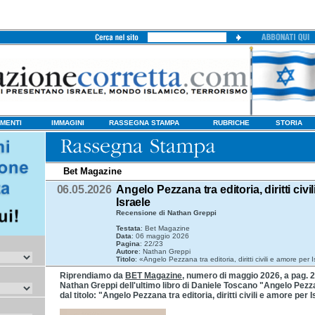
MENTI
IMMAGINI
RASSEGNA STAMPA
RUBRICHE
STORIA
Bet Magazine
06.05.2026
Angelo Pezzana tra editoria, diritti civi
Israele
Recensione di Nathan Greppi
Testata
: Bet Magazine
Data
: 06 maggio 2026
Pagina
: 22/23
Autore
: Nathan Greppi
Titolo
: «Angelo Pezzana tra editoria, diritti civili e amore per 
Riprendiamo da
BET Magazine
, numero di maggio 2026, a pag. 2
Nathan Greppi dell'ultimo libro di Daniele Toscano "Angelo Pezzana
dal titolo: "Angelo Pezzana tra editoria, diritti civili e amore per 