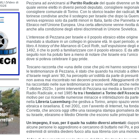
ILI (Video di
Pezzana ad avvicinarsi al
Partito Radicale
del quale divenne un fer
/2026
quale venne eletto in diversi periodi deputato, consigliere regiona
consigliere comunale di Torino. Con lo storico leader dei radicali,
M
torinese condivise anche il sostegno per Israele che dopo la Guerra
veniva espresso solo da partiti minori in Italia, tanto che Pannella v
Ebraico nell’Unione Europea. Una certa attenzione venne rivolta 
anche alla condizione degli ebrei discriminati in Unione Sovietica.
L’interesse di Pezzana per Israele e il popolo ebraico ebbe origine
mandato a studiare in un collegio in giovane età. In quel periodo, 
libro
A history of the Marranos
di Cecil Roth, sull’espulsione degli 
1492, il che lo portò a familiarizzare con il popolo ebraico. E da att
seguito non ha potuto fare a meno di notare che Israele era l’unic
dove si poteva celebrare il gay pride.
Toscano racconta che «una delle cose che più mi hanno sorpreso
le testimonianze di Pezzana, è stato che quando ha iniziato a dife
d’Israele negli anni ’80, ha percepito un’ostilità da parte di presun
non aveva mai riscontrato nei decenni precedenti. Atteggiamenti 
ha raccontato nelle sue testimonianze si sono verificati anche nell
7 ottobre 2023». I primi interventi di Pezzana sui media a favore d
Radio Radicale, e nel 1985
fu tra i fondatori a Torino dell’Associa
motivo per cui ricevette numerose minacce e intimidazioni da parte 
nella
Libreria Luxemburg
che gestiva a Torino, ampio spazio venne 
ebraica e israeliana. E nel 2001, con l’avvento di Internet, ha fondat
Corretta
, che ancora oggi offre una rassegna stampa giornaliera degl
su Israele, ebraismo e Medio Oriente che escono sulle principali tes
Un impegno, il suo, per il quale ha subito diversi attentati:
dappri
alcune persone lo aggredirono e cercarono di buttarlo nel Po, e po
estremisti di sinistra diedero fuoco alla sua libreria con una molotov