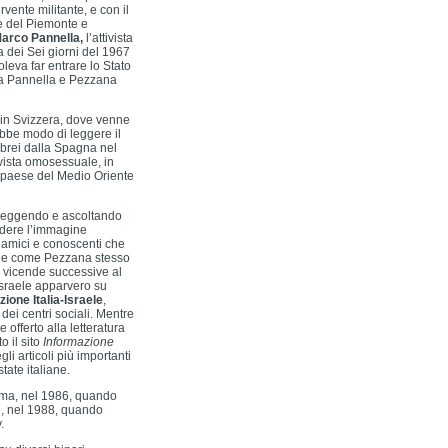
vente militante, e con il
le del Piemonte e
arco Pannella,
l’attivista
 dei Sei giorni del 1967
oleva far entrare lo Stato
da Pannella e Pezzana
 in Svizzera, dove venne
ebbe modo di leggere il
ebrei dalla Spagna nel
ivista omosessuale, in
o paese del Medio Oriente
 leggendo e ascoltando
ndere l’immagine
ti amici e conoscenti che
che come Pezzana stesso
e vicende successive al
’Israele apparvero su
zione Italia-Israele
,
dei centri sociali. Mentre
offerto alla letteratura
o il sito
Informazione
i articoli più importanti
tate italiane.
ma, nel 1986, quando
i, nel 1988, quando
.