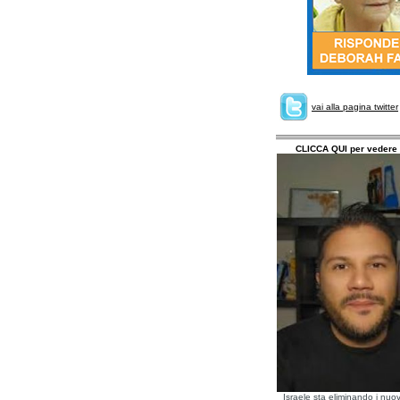
vai alla pagina twitter
CLICCA QUI per vedere 
Israele sta eliminando i nuov