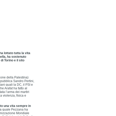
 lottato tutta la vita
nella, ha sostenuto
i Torino e il sito
one della Palestina)
pubblica Sandro Pertini,
iani quali la DC, il PSI e
he Arafat ha fatto al
ta l’arma dei martiri
a violenza, fisica e
to una vita sempre in
la quale Pezzana ha
ganizzazione Mondiale