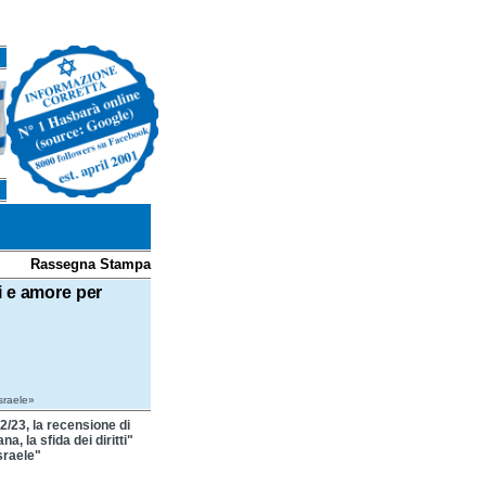
Rassegna Stampa
li e amore per
Israele»
2/23, la recensione di
, la sfida dei diritti"
Israele"