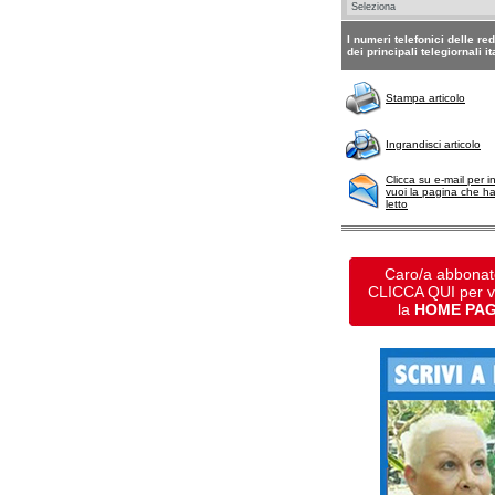
I numeri telefonici delle re
dei principali telegiornali it
Stampa articolo
Ingrandisci articolo
Clicca su e-mail per i
vuoi la pagina che h
letto
Caro/a abbonat
CLICCA QUI per 
la
HOME PA