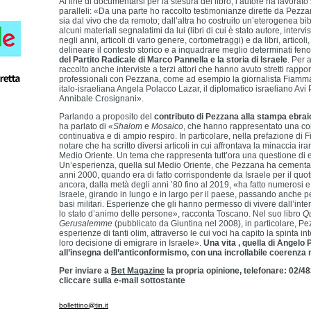
Al fine di documentarsi per la stesura del libro, l’autore ha lavorato 
paralleli: «Da una parte ho raccolto testimonianze dirette da Pezzan
sia dal vivo che da remoto; dall’altra ho costruito un’eterogenea bi
alcuni materiali segnalatimi da lui (libri di cui è stato autore, intervi
negli anni, articoli di vario genere, cortometraggi) e da libri, articoli, 
delineare il contesto storico e a inquadrare meglio determinati fe
del Partito Radicale di Marco Pannella e la storia di Israele
. Per a
raccolto anche interviste a terzi attori che hanno avuto stretti rappor
professionali con Pezzana, come ad esempio la giornalista Fiamma
italo-israeliana Angela Polacco Lazar, il diplomatico israeliano Avi 
Annibale Crosignani».
Parlando a proposito del
contributo di Pezzana alla stampa ebrai
ha parlato di «
Shalom
e
Mosaico
, che hanno rappresentato una co
continuativa e di ampio respiro. In particolare, nella prefazione di 
notare che ha scritto diversi articoli in cui affrontava la minaccia ira
Medio Oriente. Un tema che rappresenta tutt’ora una questione di e
Un’esperienza, quella sul Medio Oriente, che Pezzana ha cementato
anni 2000, quando era di fatto corrispondente da Israele per il quo
ancora, dalla metà degli anni ’80 fino al 2019, «ha fatto numerosi e
Israele, girando in lungo e in largo per il paese, passando anche 
basi militari. Esperienze che gli hanno permesso di vivere dall’inte
lo stato d’animo delle persone», racconta Toscano. Nel suo libro
Q
Gerusalemme
(pubblicato da Giuntina nel 2008), in particolare, Pe
esperienze di tanti olim, attraverso le cui voci ha capito la spinta i
loro decisione di emigrare in Israele».
Una vita , quella di
Angelo 
all’insegna dell’anticonformismo, con una incrollabile coerenza 
Per inviare a
Bet Magazine
la propria opinione, telefonare: 02/
cliccare sulla e-mail sottostante
bollettino@tin.it