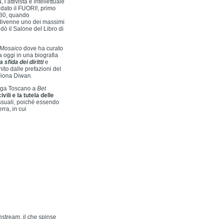
’attivista e intellettuale
ndato il FUORI!, primo
’80, quando
, divenne uno dei massimi
dò il Salone del Libro di
/Mosaico
dove ha curato
 oggi in una biografia
sfida dei diritti
e
ito dalle prefazioni del
 Fiona Diwan.
iega Toscano a
Bet
ivili e la tutela delle
sessuali, poiché essendo
rra, in cui
nstream, il che spinse