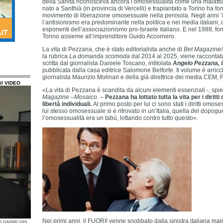
della Sanità riconosceva ancora l’omosessualità come una malattia, l
nato a Santhià (in provincia di Vercelli) e trapiantato a Torino ha fo
movimento di liberazione omosessuale nella penisola. Negli anni 
l’antisionismo era predominante nella politica e nei media italiani
esponenti dell’associazionismo pro-Israele italiano. E nel 1988, fon
Torino assieme all’imprenditore Guido Accornero.
La vita di Pezzana, che è stato editorialista anche di
Bet Magazine
la rubrica
La domanda scomoda
dal 2014 al 2025, viene raccontata
scritta dal giornalista Daniele Toscano, intitolata
Angelo Pezzana, la 
pubblicata dalla casa editrice Salomone Belforte. Il volume è arricch
giornalista Maurizio Molinari e della già direttrice dei media CEM,
il VIDEO
«La vita di Pezzana è scandita da alcuni elementi essenziali -, sp
Magazine
–
Mosaico
. –
Pezzana ha lottato tutta la vita per i diritti c
libertà individuali.
Al primo posto per lui ci sono stati i diritti omo
lui stesso omosessuale si è ritrovato in un’Italia, quella del dopogue
l’omosessualità era un tabù, lottando contro tutto questo».
Nei primi anni, il FUORI! venne snobbato dalla sinistra italiana mai
i nazisti con