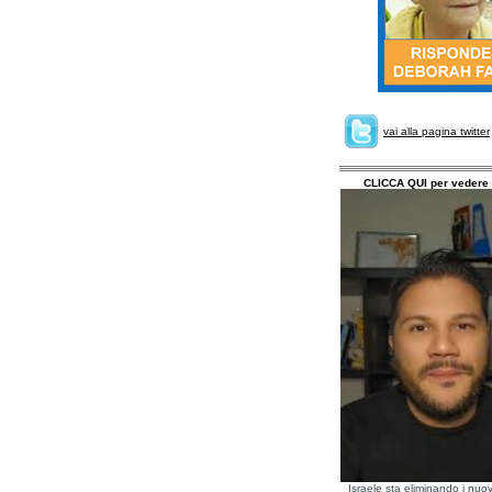
vai alla pagina twitter
CLICCA QUI per vedere 
Israele sta eliminando i nuov