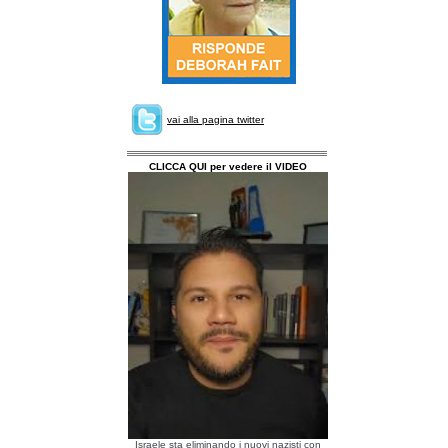
vai alla pagina twitter
CLICCA QUI per vedere il VIDEO
Israele sta eliminando i nuovi nazisti con