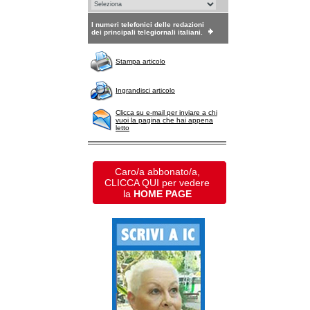
I numeri telefonici delle redazioni
dei principali telegiornali italiani.
Stampa articolo
Ingrandisci articolo
Clicca su e-mail per inviare a chi
vuoi la pagina che hai appena
letto
Caro/a abbonato/a,
CLICCA QUI per vedere
la
HOME PAGE