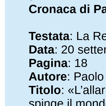
Cronaca di Pa
Testata
: La R
Data
: 20 sett
Pagina
: 18
Autore
: Paolo 
Titolo
: «L’all
spinge il mond