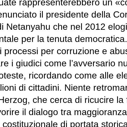
uate rappresenterebbero un «col
nunciato il presidente della Cor
 di Netanyahu che nel 2012 elogi
le per la tenuta democratica. I
i processi per corruzione e abuso
uare i giudici come l’avversari
roteste, ricordando come alle el
ioni di cittadini. Niente retro
Herzog, che cerca di ricucire la 
orire il dialogo tra maggioranza
 costituzionale di portata stori