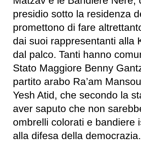
Matzav e le Bandiere Nere, 
presidio sotto la residenza 
promettono di fare altrettant
dai suoi rappresentanti alla K
dal palco. Tanti hanno comun
Stato Maggiore Benny Gantz, 
partito arabo Ra’am Mansour 
Yesh Atid, che secondo la s
aver saputo che non sarebbe p
ombrelli colorati e bandiere 
alla difesa della democrazia