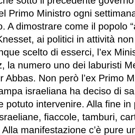
che sotto il precedente gover
del Primo Ministro ogni settiman
o. A dimostrare come il popolo “
nesset, ai politici in attività n
que scelto di esserci, l’ex Mini
la numero uno dei laburisti Mer
Abbas. Non però l’ex Primo Min
tampa israeliana ha deciso di s
otuto intervenire. Alla fine in 
israeliane, fiaccole, tamburi, ca
. Alla manifestazione c’è pure 