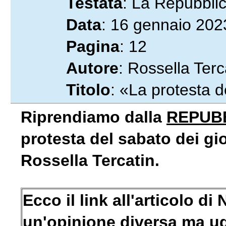
Testata
: La Repubbli
Data
: 16 gennaio 202
Pagina
: 12
Autore
: Rossella Terc
Titolo
: «La protesta d
Riprendiamo dalla
REPUB
protesta del sabato dei gio
Rossella Tercatin.
Ecco il link all'articolo di 
un'opinione diversa ma u