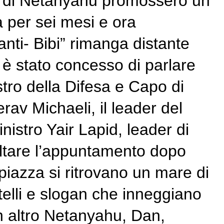
no di Netanyahu promossero un
a per sei mesi e ora
anti- Bibi” rimanga distante
on è stato concesso di parlare
stro della Difesa e Capo di
av Michaeli, il leader del
istro Yair Lapid, leader di
altare l’appuntamento dopo
piazza si ritrovano un mare di
rtelli e slogan che inneggiano
un altro Netanyahu, Dan,