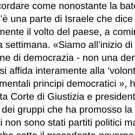
cordare come nonostante la bato
 c’è una parte di Israele che dice
ente il volto del paese, a comin
a settimana. «Siamo all’inizio di
ne di democrazia - non una dem
affida interamente alla ‘volontà
amentali principi democratici »,
lta Corte di Giustizia e presiden
 dei gruppi che ha promosso la
i non sono stati partiti politici