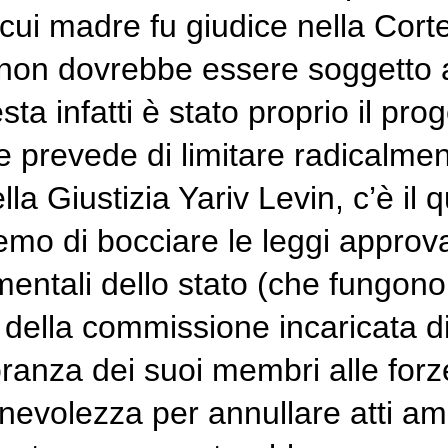
 cui madre fu giudice nella Cor
 non dovrebbe essere soggetto a
ta infatti è stato proprio il prog
prevede di limitare radicalmente
ella Giustizia Yariv Levin, c’è i
remo di bocciare le leggi appro
entali dello stato (che fungono 
ella commissione incaricata di n
ioranza dei suoi membri alle forz
gionevolezza per annullare atti amm