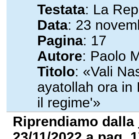
Testata
: La Rep
Data
: 23 novem
Pagina
: 17
Autore
: Paolo Ma
Titolo
: «Vali Na
ayatollah ora in
il regime'»
Riprendiamo dalla
23/11/2022 a pag. 1