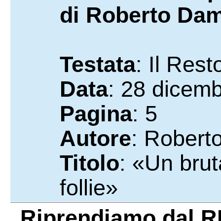
di Roberto Dam
Testata
: Il Rest
Data
: 28 dicem
Pagina
: 5
Autore
: Robert
Titolo
: «Un brut
follie»
Riprendiamo dal
R