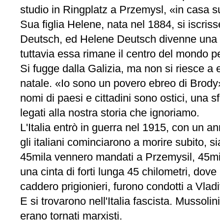
studio in Ringplatz a Przemysl, «in casa su
Sua figlia Helene, nata nel 1884, si iscri
Deutsch, ed Helene Deutsch divenne una de
tuttavia essa rimane il centro del mondo p
Si fugge dalla Galizia, ma non si riesce a
natale. «Io sono un povero ebreo di Brody»
nomi di paesi e cittadini sono ostici, una
legati alla nostra storia che ignoriamo.
L'Italia entrò in guerra nel 1915, con un 
gli italiani cominciarono a morire subito, si
45mila vennero mandati a Przemysil, 45mila
una cinta di forti lunga 45 chilometri, dove 
caddero prigionieri, furono condotti a Vladi
E si trovarono nell'Italia fascista. Mussol
erano tornati marxisti.