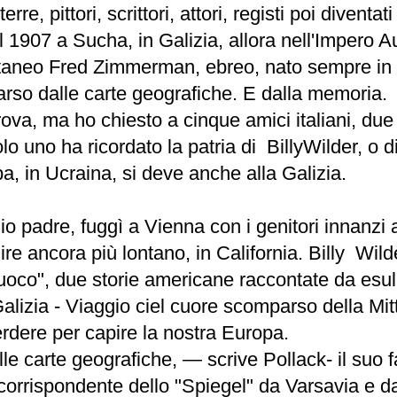
terre, pittori, scrittori, attori, registi poi divent
 1907 a Sucha, in Galizia, allora nell'Impero 
taneo Fred Zimmerman, ebreo, nato sempre in Gal
rso dalle carte geografiche. E dalla memoria.
ova, ma ho chiesto a cinque amici italiani, due h
uno ha ricordato la patria di BillyWilder, o di
a, in Ucraina, si deve anche alla Galizia.
o padre, fuggì a Vienna con i genitori innanzi a
ire ancora più lontano, in California. Billy Wild
co", due storie americane raccontate da esuli
Galizia - Viaggio ciel cuore scomparso della Mitt
rdere per capire la nostra Europa.
e carte geografiche, — scrive Pollack- il suo
corrispondente dello "Spiegel" da Varsavia e da