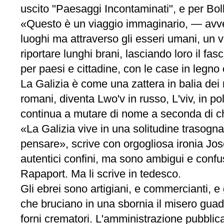
uscito "Paesaggi Incontaminati", e per Bol
«Questo è un viaggio immaginario, — avve
luoghi ma attraverso gli esseri umani, un via
riportare lunghi brani, lasciando loro il fasc
per paesi e cittadine, con le case in legno e
La Galizia è come una zattera in balia dei m
romani, diventa Lwo'v in russo, L'viv, in 
continua a mutare di nome a seconda di ch
«La Galizia vive in una solitudine trasognat
pensare», scrive con orgogliosa ironia Jos
autentici confini, ma sono ambigui e confu
Rapaport. Ma li scrive in tedesco.
Gli ebrei sono artigiani, e commercianti, e 
che bruciano in una sbornia il misero guada
forni crematori. L'amministrazione pubbli