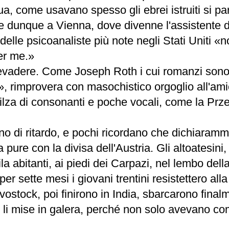
a, come usavano spesso gli ebrei istruiti si pa
sse dunque a Vienna, dove divenne l'assistente
lle psicoanaliste più note negli Stati Uniti «
er me.»
 evadere. Come Joseph Roth i cui romanzi sono 
, rimprovera con masochistico orgoglio all'amic
 sfilza di consonanti e poche vocali, come la P
anno di ritardo, e pochi ricordano che dichiara
a pure con la divisa dell'Austria. Gli altoatesini,
 abitanti, ai piedi dei Carpazi, nel lembo dell
per sette mesi i giovani trentini resistettero al
vostock, poi finirono in India, sbarcarono finalm
ini li mise in galera, perché non solo avevano c