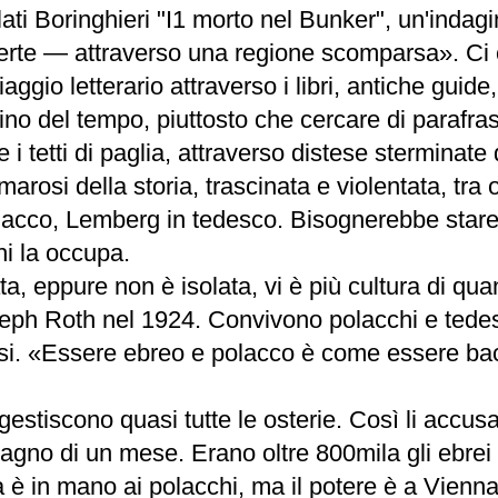
lati Boringhieri "I1 morto nel Bunker", un'indag
rte — attraverso una regione scomparsa». Ci c
ggio letterario attraverso i libri, antiche guide
ino del tempo, piuttosto che cercare di parafrasarl
 i tetti di paglia, attraverso distese sterminate 
arosi della storia, trascinata e violentata, tra 
polacco, Lemberg in tedesco. Bisognerebbe star
i la occupa.
a, eppure non è isolata, vi è più cultura di qua
eph Roth nel 1924. Convivono polacchi e tedesch
si. «Essere ebreo e polacco è come essere bacia
gestiscono quasi tutte le osterie. Così li accus
gno di un mese. Erano oltre 800mila gli ebrei di
ca è in mano ai polacchi, ma il potere è a Vie