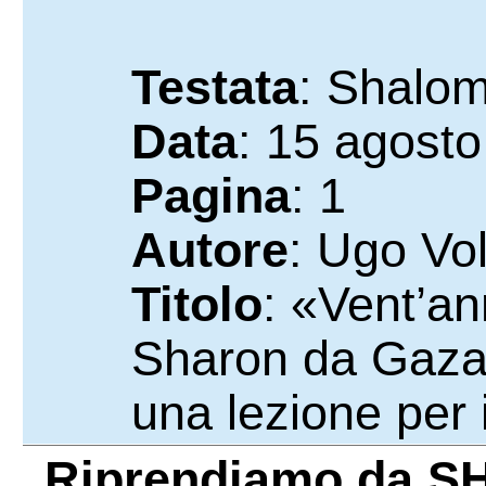
Testata
: Shalo
Data
: 15 agost
Pagina
: 1
Autore
: Ugo Vol
Titolo
: «Vent’an
Sharon da Gaza: 
una lezione per i
Riprendiamo da
S