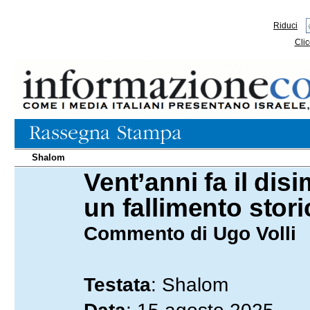
Riduci
Clic
Shalom
Vent’anni fa il di
15.08.2025
un fallimento stori
Commento di Ugo Volli
Testata
: Shalom