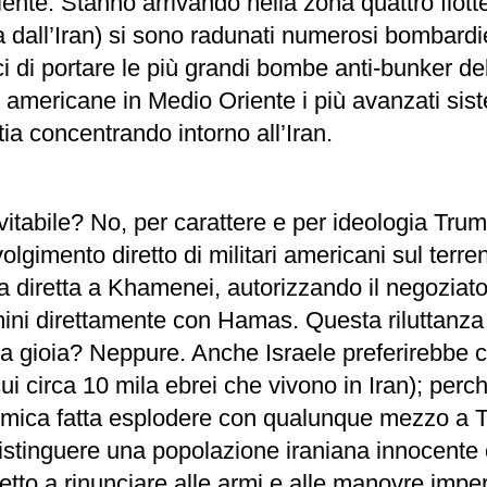
te. Stanno arrivando nella zona quattro flotte 
 dall’Iran) si sono radunati numerosi bombardi
ci di portare le più grandi bombe anti-bunker d
i americane in Medio Oriente i più avanzati sist
tia concentrando intorno all’Iran.
evitabile? No, per carattere e per ideologia Tru
volgimento diretto di militari americani sul terre
diretta a Khamenei, autorizzando il negoziato i
mini direttamente con Hamas. Questa riluttanza
ta gioia? Neppure. Anche Israele preferirebbe c
ui circa 10 mila ebrei che vivono in Iran); perch
ica fatta esplodere con qualunque mezzo a Tel
istinguere una popolazione iraniana innocente 
tto a rinunciare alle armi e alle manovre imperi