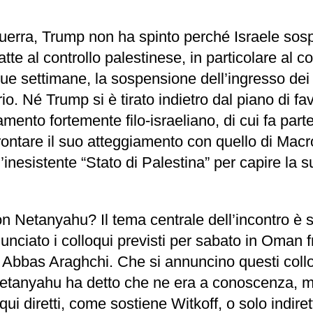
erra, Trump non ha spinto perché Israele sospe
tte al controllo palestinese, in particolare al
ue settimane, la sospensione dell’ingresso dei
o. Né Trump si è tirato indietro dal piano di fa
mento fortemente filo-israeliano, di cui fa pa
rontare il suo atteggiamento con quello di Macron
’inesistente “Stato di Palestina” per capire la
Netanyahu? Il tema centrale dell’incontro è st
unciato i colloqui previsti per sabato in Oman f
Iran Abbas Araghchi. Che si annuncino questi col
Netanyahu ha detto che ne era a conoscenza, m
qui diretti, come sostiene Witkoff, o solo indir