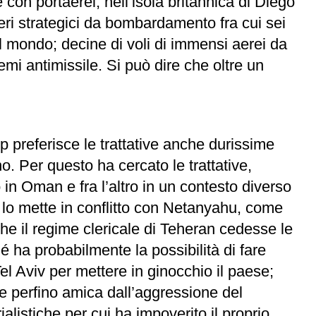
con portaerei; nell’isola britannica di Diego
eri strategici da bombardamento fra cui sei
el mondo; decine di voli di immensi aerei da
emi antimissile. Si può dire che oltre un
mp preferisce le trattative anche durissime
no. Per questo ha cercato le trattative,
n Oman e fra l’altro in un contesto diverso
 lo mette in conflitto con Netanyahu, come
he il regime clericale di Teheran cedesse le
é ha probabilmente la possibilità di fare
 Aviv per mettere in ginocchio il paese;
e perfino amica dall’aggressione del
alistiche per cui ha impoverito il proprio