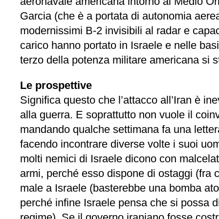
aeronavale americana intorno al Medio Orien
Garcia (che è a portata di autonomia aerea
modernissimi B-2 invisibili al radar e capa
carico hanno portato in Israele e nelle bas
terzo della potenza militare americana si s
Le prospettive
Significa questo che l’attacco all’Iran è in
alla guerra. E soprattutto non vuole il coin
mandando qualche settimana fa una lettera 
facendo incontrare diverse volte i suoi uo
molti nemici di Israele dicono con malcela
armi, perché esso dispone di ostaggi (fra c
male a Israele (basterebbe una bomba atom
perché infine Israele pensa che si possa d
regime). Se il governo iraniano fosse costre