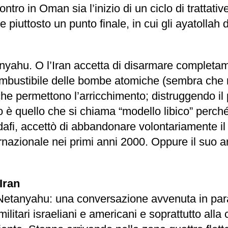
ontro in Oman sia l’inizio di un ciclo di tratt
e piuttosto un punto finale, in cui gli ayatolla
anyahu. O l’Iran accetta di disarmare completam
combustibile delle bombe atomiche (sembra che n
che permettono l’arricchimento; distruggendo il 
o è quello che si chiama “modello libico” perché 
afi, accettò di abbandonare volontariamente il
ternazionale nei primi anni 2000. Oppure il suo
Iran
anyahu: una conversazione avvenuta in parallel
militari israeliani e americani e soprattutto all