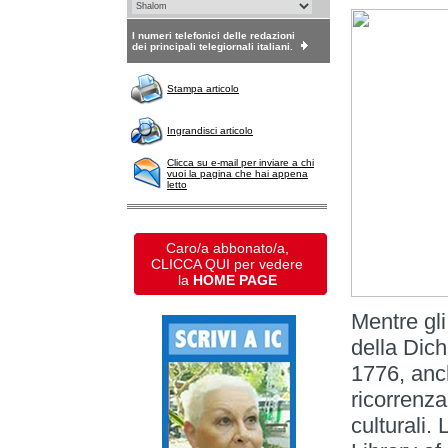
I numeri telefonici delle redazioni
dei principali telegiornali italiani.
Stampa articolo
Ingrandisci articolo
Clicca su e-mail per inviare a chi
vuoi la pagina che hai appena
letto
Caro/a abbonato/a,
CLICCA QUI per vedere
la
HOME PAGE
Mentre gli
della Dich
1776, anc
ricorrenz
culturali.