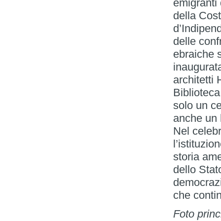
emigranti 
della Cos
d’Indipend
delle conf
ebraiche s
inaugurat
architetti
Biblioteca
solo un ce
anche un l
Nel celebr
l’istituzio
storia ame
dello Stat
democrazia
che contin
Foto princ