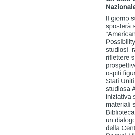
Nazionale
Il giorno s
sposterà s
“American
Possibilit
studiosi, 
riflettere
prospettiv
ospiti fig
Stati Unit
studiosa 
iniziativ
materiali s
Biblioteca
un dialog
della Cen