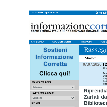
sabato 08 agosto 2026
CHI SIAMO
SUGGERIMENTI
IMMAGINI
RASS
Shalom
07.07.2026
I 
Cro
Tes
Dat
Pag
Aut
Tit
Riprend
Zarfati da
Bibliotec