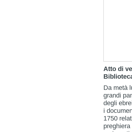
Atto di v
Bibliotec
Da metà lu
grandi pan
degli ebre
i document
1750 rela
preghiera 