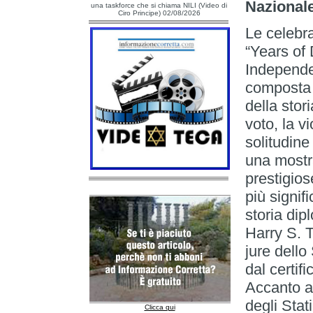
Nazionale
una taskforce che si chiama NILI (Video di
Ciro Principe) 02/08/2026
Le celebra
“Years of
Independe
composta 
della stori
voto, la v
solitudine
una mostra
prestigios
più signif
storia dip
Harry S. 
jure dell
dal certifi
Accanto a
degli Stati
Clicca qui