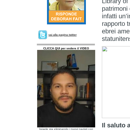
Library of
patrimoni
infatti un
rapporto t
ebrei amer
vai alla pagina twitter
statuniten
CLICCA QUI per vedere il VIDEO
Il saluto 
Israele sta eliminando i nuovi nazisti con