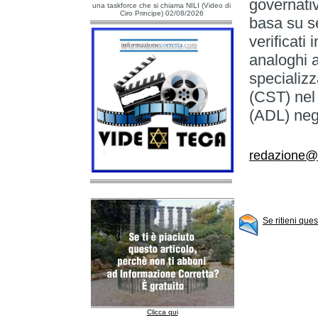
governativ
una taskforce che si chiama NILI (Video di
Ciro Principe) 02/08/2026
basa su s
verificati
analoghi a
specializ
(CST) nel
(ADL) negl
redazione@
Se ritieni que
Clicca qui