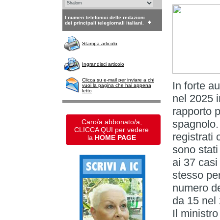
I numeri telefonici delle redazioni
dei principali telegiornali italiani.
Stampa articolo
Ingrandisci articolo
Clicca su e-mail per inviare a chi
In forte a
vuoi la pagina che hai appena
letto
nel 2025 
rapporto p
Caro/a abbonato/a,
spagnolo. 
CLICCA QUI per vedere
registrati
la
HOME PAGE
sono stati
ai 37 casi
stesso per
numero deg
da 15 nel
Il ministr