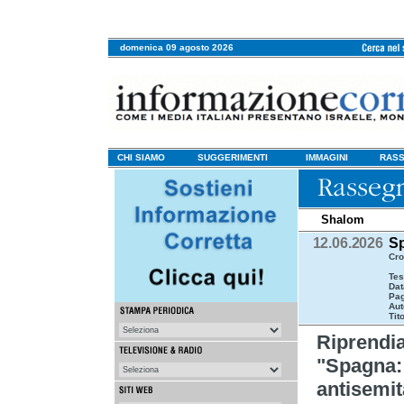
domenica 09 agosto 2026
CHI SIAMO
SUGGERIMENTI
IMMAGINI
RASS
Shalom
12.06.2026
Sp
Cro
Tes
Dat
Pag
Aut
Tit
Riprend
"Spagna: 
antisemit