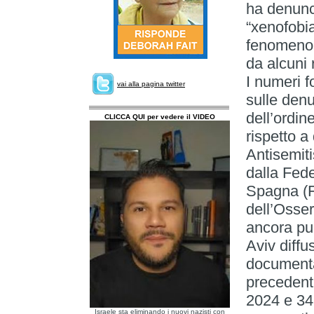
ha denunci
“xenofobia
fenomeno 
da alcuni 
I numeri f
vai alla pagina twitter
sulle denu
dell’ordin
CLICCA QUI per vedere il VIDEO
rispetto a
Antisemit
dalla Fed
Spagna (F
dell’Osser
ancora pub
Aviv diffu
documenta
precedenti
2024 e 34 
Israele sta eliminando i nuovi nazisti con