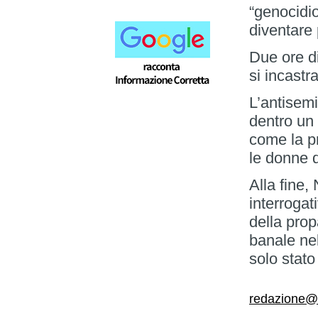
“genocidio
diventare 
Due ore d
si incastr
L’antisem
dentro un
come la pr
le donne d
Alla fine
interrogat
della pro
banale nel
solo stato
redazione@