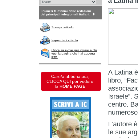
a Latina 
I numeri telefonici delle redazioni
dei principali telegiornali italiani.
Stampa articolo
Ingrandisci articolo
Clicca su e-mail per inviare a chi
vuoi la pagina che hai appena
letto
A Latina è
Caro/a abbonato/a,
libro, “Fac
CLICCA QUI per vedere
la
HOME PAGE
associazi
Israele”. 
centro. Ba
numeroso
L’autore è
le sue ar