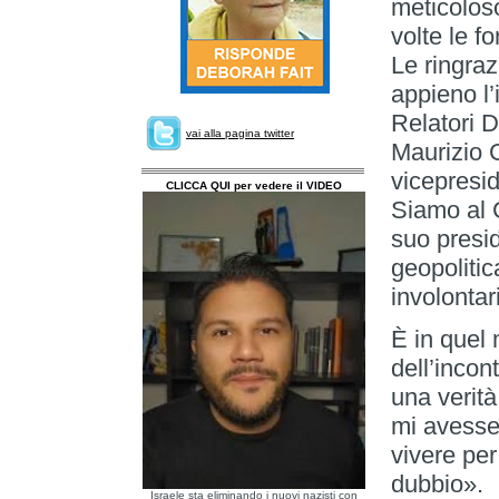
meticoloso
volte le f
Le ringra
appieno l’
Relatori 
vai alla pagina twitter
Maurizio G
vicepresid
CLICCA QUI per vedere il VIDEO
Siamo al C
suo presid
geopolitic
involonta
È in quel 
dell’incon
una verità
mi avesse
vivere per
dubbio».
Israele sta eliminando i nuovi nazisti con