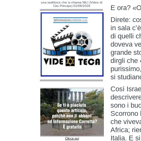
una taskforce che si chiama NILI (Video di
E ora? «O
Ciro Principe) 02/08/2026
Direte: c
in sala c
di quelli 
doveva ven
grande st
dirgli che
purissimo,
si studian
Così Israe
descrivere
sono i buo
Scorrono l
che viveva
Africa; ri
Italia. E 
Clicca qui