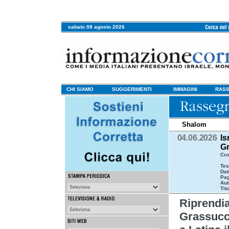
sabato 08 agosto 2026
CHI SIAMO
SUGGERIMENTI
IMMAGINI
RASS
Shalom
04.06.2026
Is
Gr
Cro
Tes
Dat
Pag
Aut
Tit
Riprend
Grassucci 