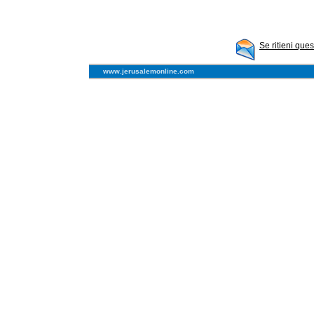
Se ritieni que
www.jerusalemonline.com