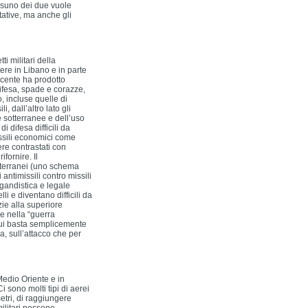
ssuno dei due vuole
tative, ma anche gli
i militari della
ere in Libano e in parte
ecente ha prodotto
fesa, spade e corazze,
 incluse quelle di
i, dall’altro lato gli
ie sotterranee e dell’uso
difesa difficili da
ssili economici come
re contrastati con
ifornire. Il
terranei (uno schema
 antimissili contro missili
agandistica e legale
li e diventano difficili da
zie alla superiore
e nella “guerra
cui basta semplicemente
, sull’attacco che per
Medio Oriente e in
i sono molti tipi di aerei
etri, di raggiungere