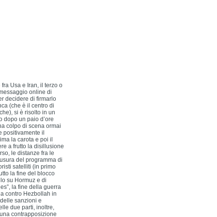
ra Usa e Iran, il terzo o
 messaggio online di
r decidere di firmarlo
a (che è il centro di
e), si è risolto in un
do dopo un paio d’ore
na colpo di scena ormai
e positivamente il
ma la carota e poi il
e a frutto la disillusione
so, le distanze fra le
hiusura del programma di
ti satelliti (in primo
tto la fine del blocco
llo su Hormuz e di
es”, la fine della guerra
ana contro Hezbollah in
 delle sanzioni e
le due parti, inoltre,
n una contrapposizione