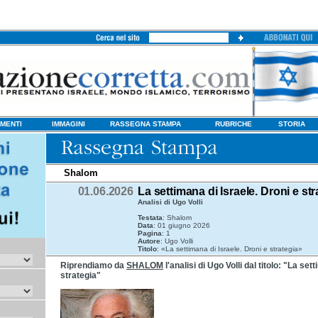
MENTI
IMMAGINI
RASSEGNA STAMPA
RUBRICHE
STORIA
Shalom
01.06.2026
La settimana di Israele. Droni e str
Analisi di Ugo Volli
Testata
: Shalom
Data
: 01 giugno 2026
Pagina
: 1
Autore
: Ugo Volli
Titolo
: «La settimana di Israele. Droni e strategia»
Riprendiamo da
SHALOM
l'analisi di Ugo Volli dal titolo: "La set
strategia"