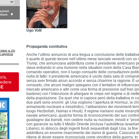
dazioni
aliani.
Ugo Volli
Propaganda sostitutiva
nviare a chi
ai appena
Anche l’ultimo annuncio di una tregua a conclusione delle trattative f
il quarto di questo tenore nell’ultimo mese lanciato venerdì con un
Trump, che annunciava addirittura come il presidente americano pe
stava entrando in una riunione nella situation room della Casa Bianc
comando operativo, non il luogo consueto delle consultazioni politich
nulla di fatto: il presidente americano è uscito dalla sala di coman
o/a,
senza aver firmato alcun accordo e senza chiarirne la ragione. È u
vedere
consueto, che alcuni maligni spiegano con il tentativo di influenzar
GE
mercato americano e altri come una forma di pressione sull’Iran (pri
bastone) con l’intenzione di allargare le crepe nel regime o di metter
della popolazione. Da quel che si capisce però della trattativa in cor
due parti sono enormi: gli Usa vogliono l’apertura di Hormuz, la c
armamento nucleare e missilistico, l’abbandono dei movimenti terroris
luogo Hezbollah, Hamas e Houti). Il regime iraniano vuole innanzitu
navale americano, qualche forma di riconoscimento del suo contro
guadagno dai transiti, non cedere nulla su nucleare, missili e “proxi
con garanzie su tutto il Medio Oriente (inclusa l’autodifesa israeli
Libano), lo sblocco degli ingenti fondi sequestrati dagli Usa, la fine
addirittura un enorme risarcimento dei danni di guerra. Ciascuna del
ritiene di dover essere riconosciuta come vincitrice della guerra. I