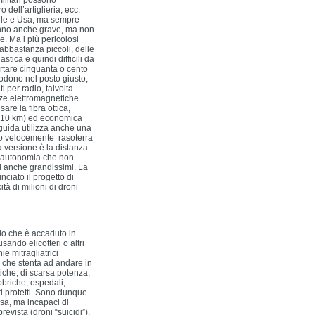
militari possono
 dell’artiglieria, ecc.
ele e Usa, ma sempre
anno anche grave, ma non
. Ma i più pericolosi
abbastanza piccoli, delle
stica e quindi difficili da
portare cinquanta o cento
odono nel posto giusto,
i per radio, talvolta
nze elettromagnetiche
are la fibra ottica,
r 10 km) ed economica
 guida utilizza anche una
do velocemente rasoterra
ta versione è la distanza
ù autonomia che non
i anche grandissimi. La
ciato il progetto di
à di milioni di droni
ello che è accaduto in
sando elicotteri o altri
ie mitragliatrici
 che stenta ad andare in
tiche, di scarsa potenza,
bbriche, ospedali,
ri protetti. Sono dunque
ifesa, ma incapaci di
revista (droni “suicidi”),