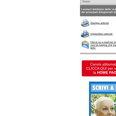
I numeri telefonici delle re
dei principali telegiornali it
Stampa articolo
Ingrandisci articolo
Clicca su e-mail per i
vuoi la pagina che h
letto
Caro/a abbonat
CLICCA QUI per 
la
HOME PA