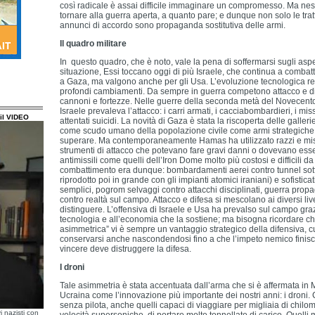
così radicale è assai difficile immaginare un compromesso. Ma ne
tornare alla guerra aperta, a quanto pare; e dunque non solo le trat
annunci di accordo sono propaganda sostitutiva delle armi.
Il quadro militare
In questo quadro, che è noto, vale la pena di soffermarsi sugli aspett
situazione, Essi toccano oggi di più Israele, che continua a combatt
a Gaza, ma valgono anche per gli Usa. L’evoluzione tecnologica r
profondi cambiamenti. Da sempre in guerra competono attacco e di
cannoni e fortezze. Nelle guerre della seconda metà del Novecento,
Israele prevaleva l’attacco: i carri armati, i cacciabombardieri, i missil
il VIDEO
attentati suicidi. La novità di Gaza è stata la riscoperta delle galler
come scudo umano della popolazione civile come armi strategiche di 
superare. Ma contemporaneamente Hamas ha utilizzato razzi e mi
strumenti di attacco che potevano fare gravi danni o dovevano esse
antimissili come quelli dell’Iron Dome molto più costosi e difficili da r
combattimento era dunque: bombardamenti aerei contro tunnel sot
riprodotto poi in grande con gli impianti atomici iraniani) e sofisticati
semplici, pogrom selvaggi contro attacchi disciplinati, guerra prop
contro realtà sul campo. Attacco e difesa si mescolano ai diversi livel
distinguere. L’offensiva di Israele e Usa ha prevalso sul campo gra
tecnologia e all’economia che la sostiene; ma bisogna ricordare ch
asimmetrica” vi è sempre un vantaggio strategico della difensiva, 
conservarsi anche nascondendosi fino a che l’impeto nemico finisca
vincere deve distruggere la difesa.
I droni
Tale asimmetria è stata accentuata dall’arma che si è affermata in 
Ucraina come l’innovazione più importante dei nostri anni: i droni. C
senza pilota, anche quelli capaci di viaggiare per migliaia di chilom
i nazisti con