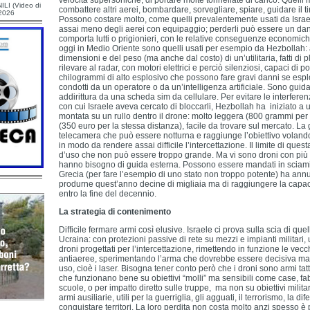
velocità supersoniche, di portare molte tonnellate di carico. Quelli 
ILI (Video di
combattere altri aerei, bombardare, sorvegliare, spiare, guidare il tiro
/2026
Possono costare molto, come quelli prevalentemente usati da Isra
assai meno degli aerei con equipaggio; perderli può essere un d
comporta lutti o prigionieri, con le relative conseguenze economiche
oggi in Medio Oriente sono quelli usati per esempio da Hezbollah: 
dimensioni e del peso (ma anche dal costo) di un’utilitaria, fatti di pla
rilevare al radar, con motori elettrici e perciò silenziosi, capaci di 
chilogrammi di alto esplosivo che possono fare gravi danni se espl
condotti da un operatore o da un’intelligenza artificiale. Sono guidat
addirittura da una scheda sim da cellulare. Per evitare le interfere
con cui Israele aveva cercato di bloccarli, Hezbollah ha iniziato a us
montata su un rullo dentro il drone: molto leggera (800 grammi pe
(350 euro per la stessa distanza), facile da trovare sul mercato. La
telecamera che può essere notturna e raggiunge l’obiettivo volan
in modo da rendere assai difficile l’intercettazione. Il limite di ques
d’uso che non può essere troppo grande. Ma vi sono droni con pi
hanno bisogno di guida esterna. Possono essere mandati in sciam
Grecia (per fare l’esempio di uno stato non troppo potente) ha annun
produrne quest’anno decine di migliaia ma di raggiungere la capacit
entro la fine del decennio.
La strategia di contenimento
Difficile fermare armi così elusive. Israele ci prova sulla scia di qu
Ucraina: con protezioni passive di rete su mezzi e impianti militari, u
droni progettati per l’intercettazione, rimettendo in funzione le vecch
antiaeree, sperimentando l’arma che dovrebbe essere decisiva ma
uso, cioè i laser. Bisogna tener conto però che i droni sono armi tat
che funzionano bene su obiettivi “molli” ma sensibili come case, fa
scuole, o per impatto diretto sulle truppe, ma non su obiettivi milita
armi ausiliarie, utili per la guerriglia, gli agguati, il terrorismo, la d
conquistare territori. La loro perdita non costa molto anzi spesso è p