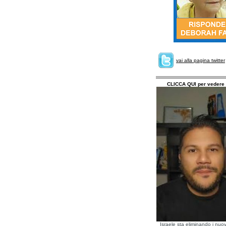
vai alla pagina twitter
CLICCA QUI per vedere 
Israele sta eliminando i nuov