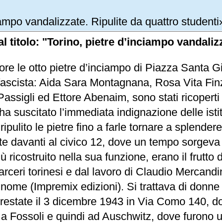
iampo vandalizzate. Ripulite da quattro studenti
al titolo: "Torino, pietre d’inciampo vandaliz
ore le otto pietre d’inciampo di Piazza Santa Gi
fascista: Aida Sara Montagnana, Rosa Vita Finzi
ssigli ed Ettore Abenaim, sono stati ricoperti 
 ha suscitato l’immediata indignazione delle ist
ipulito le pietre fino a farle tornare a splendere
te davanti al civico 12, dove un tempo sorgeva l
icostruito nella sua funzione, erano il frutto d
carceri torinesi e dal lavoro di Claudio Mercan
 nome (Impremix edizioni). Si trattava di donne 
rrestate il 3 dicembre 1943 in Via Como 140, dov
Fossoli e quindi ad Auschwitz, dove furono ucc