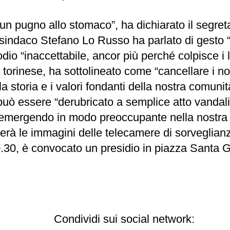
è un pugno allo stomaco”, ha dichiarato il segre
sindaco Stefano Lo Russo ha parlato di gesto “
dio “inaccettabile, ancor più perché colpisce i l
torinese, ha sottolineato come “cancellare i no
la storia e i valori fondanti della nostra comunit
 può essere “derubricato a semplice atto vanda
emergendo in modo preoccupante nella nostra s
zerà le immagini delle telecamere di sorveglian
0.30, è convocato un presidio in piazza Santa Gi
Condividi sui social network: