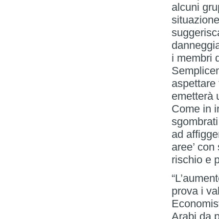
alcuni grup
situazion
suggerisc
danneggia
i membri 
Semplice
aspettare 
emetterà u
Come in in
sgombrati,
ad affigge
aree’ con 
rischio e p
“L’aument
prova i va
Economist.
Arabi da p