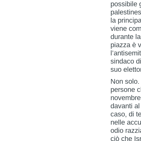
possibile 
palestine
la princip
viene com
durante l
piazza è 
l’antisemi
sindaco d
suo eletto
Non solo.
persone ch
novembre, 
davanti al
caso, di t
nelle accu
odio razzi
ciò che I