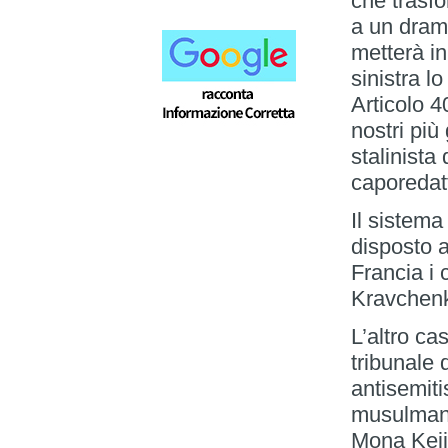
che trasfo
a un dram
metterà in
sinistra l
Articolo 4
nostri più
stalinista
caporedatt
Il sistema
disposto a
Francia i 
Kravchen
L’altro c
tribunale 
antisemiti
musulmana
Mona Keijz