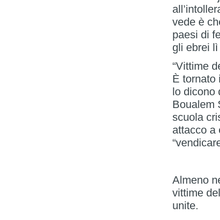
all’intolle
vede è che
paesi di 
gli ebrei l
“Vittime d
È tornato 
lo dicono 
Boualem S
scuola cri
attacco a c
“vendicare
Almeno nel
vittime de
unite.