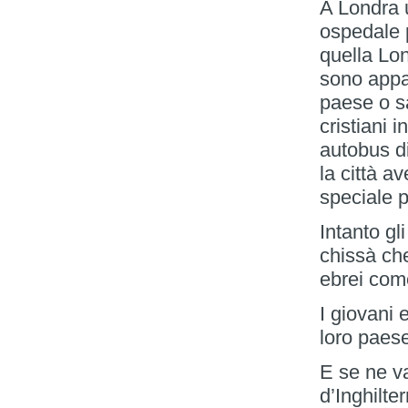
A Londra u
ospedale p
quella Lon
sono appar
paese o sa
cristiani 
autobus d
la città a
speciale p
Intanto gl
chissà che
ebrei come
I giovani 
loro paes
E se ne va
d’Inghilter