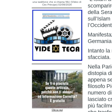
una taskforce che si chiama NILI (Video di
scomparir
Ciro Principe) 02/08/2026
della Sera
sull’Islam
l’Occident
Manifestaz
Germania,
Intanto la
sfacciata
Nella Pari
distopia d
appena seg
filosofo P
numero di
lasciato c
più facilm
Clicca qui