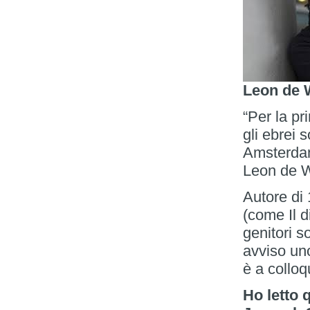
Leon de 
“Per la p
gli ebrei 
Amsterdam
Leon de W
Autore di 
(come Il di
genitori s
avviso uno
è a colloq
Ho letto 