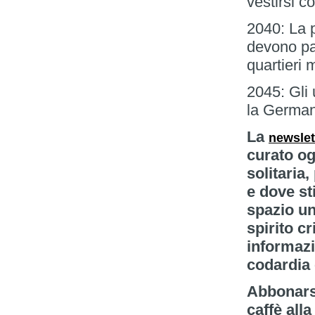
vestirsi co
2040: La p
devono pa
quartieri
2045: Gli 
la Germani
La
newslet
curato og
solitaria
e dove st
spazio un
spirito cr
informazio
codardia 
Abbonarsi
caffè alla