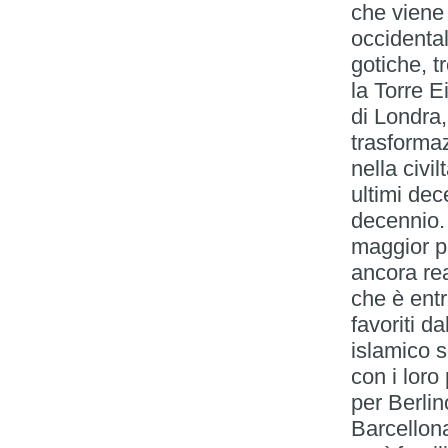
che viene 
occidental
gotiche, t
la Torre E
di Londra
trasforma
nella civi
ultimi dec
decennio. 
maggior pa
ancora rea
che è entr
favoriti d
islamico s
con i loro
per Berlin
Barcellon