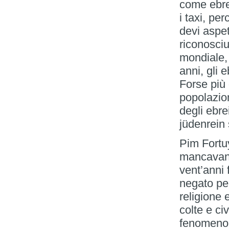
come ebrei
i taxi, pe
devi aspet
riconosci
mondiale, 
anni, gli 
Forse più 
popolazio
degli ebr
jüdenrein 
Pim Fortuy
mancavano
vent’anni 
negato per
religione
colte e ci
fenomeno, 