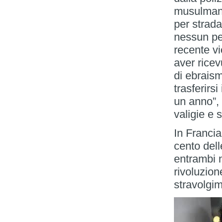
musulmani
per strada
nessun per
recente v
aver ricev
di ebraism
trasferirsi
un anno”, 
valigie e s
In Francia
cento dell
entrambi 
rivoluzion
stravolgim