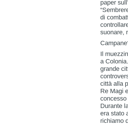
paper sull
“Sembrere
di combatt
controllar
suonare, 
Campane? 
Il muezzi
a Colonia.
grande cit
controver
città alla
Re Magi e 
concesso l
Durante la
era stato 
richiamo 