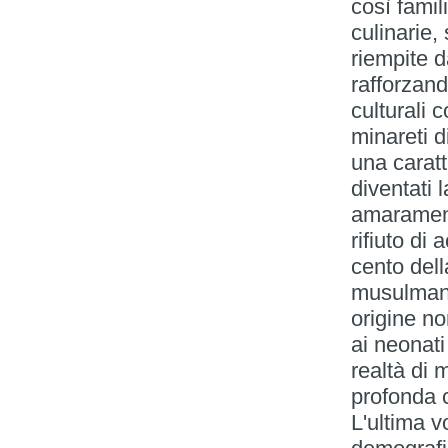
così famil
culinarie,
riempite 
rafforzand
culturali 
minareti 
una caratt
diventati 
amarament
rifiuto di 
cento del
musulmana,
origine n
ai neonat
realtà di 
profonda c
L'ultima v