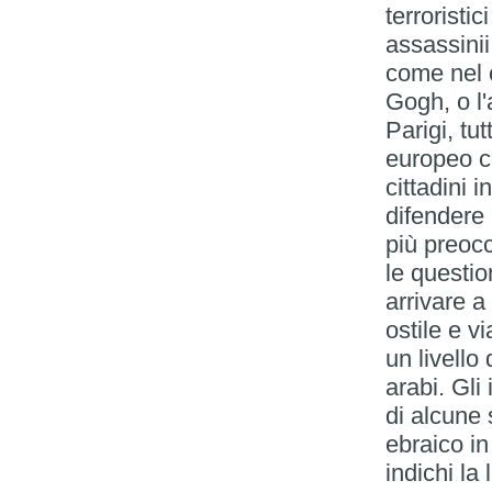
terroristic
assassinii 
come nel 
Gogh, o l'
Parigi, tu
europeo c
cittadini 
difendere i
più preocc
le questio
arrivare 
ostile e v
un livello 
arabi. Gli
di alcune 
ebraico in
indichi la