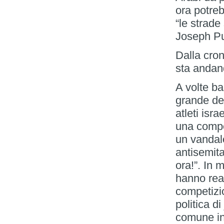
ora potreb
“le strade
Joseph Pu
Dalla cro
sta andan
A volte ba
grande del
atleti isr
una compe
un vandalo
antisemita
ora!”. In m
hanno reag
competizio
politica d
comune in