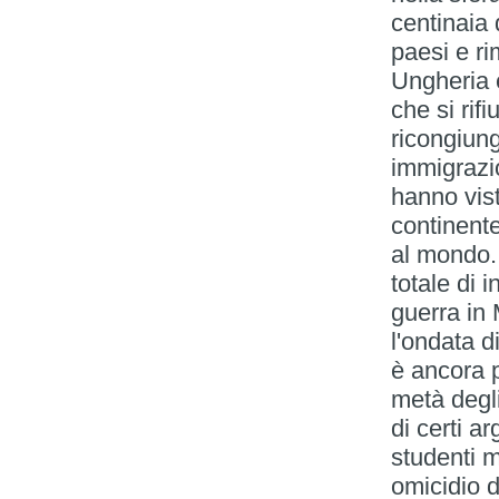
centinaia 
paesi e r
Ungheria 
che si rifi
ricongiung
immigrazio
hanno vist
continente
al mondo. 
totale di i
guerra in 
l'ondata d
è ancora 
metà degli
di certi a
studenti m
omicidio d