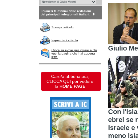
I numeri telefonici delle redazioni
dei principali telegiornali italiani.
Stampa articolo
Ingrandisci articolo
Giulio Me
Clicca su e-mail per inviare a chi
vuoi la pagina che hai appena
letto
Caro/a abbonato/a,
CLICCA QUI per vedere
la
HOME PAGE
Con l'isl
ebrei se
Israele e
meno isla