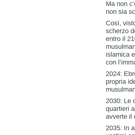
Ma non c’è
non sia sc
Così, vist
scherzo de
entro il 2
musulmano
islamica e
con l’imm
2024: Ebr
propria id
musulmana,
2030: Le 
quartieri
avverte il
2035: In a