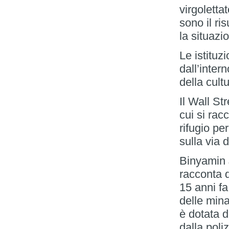
virgolettat
sono il ri
la situazi
Le istituz
dall’inter
della cult
Il Wall St
cui si rac
rifugio pe
sulla via 
Binyamin 
racconta d
15 anni fa
delle min
è dotata d
dalla poli