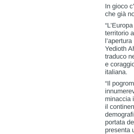
In gioco c’
che già n
“L’Europa
territorio 
l’apertura
Yedioth A
traduco ne
e coraggi
italiana.
“Il pogro
innumerev
minaccia 
il contine
demografi
portata de
presenta u