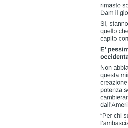
rimasto s
Dam il gi
Si, stanno
quello che
capito com
E’ pessimi
occident
Non abbia
questa min
creazione
potenza so
cambieran
dall’Ameri
“Per chi 
l’ambascia