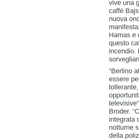
vive una g
caffè Bajs
nuova ond
manifestaz
Hamas e de
questo caf
incendio. 
sorveglian
“Berlino a
essere per
tollerante,
opportunit
televisive
Broder. “C
integrata 
notturne 
della poli