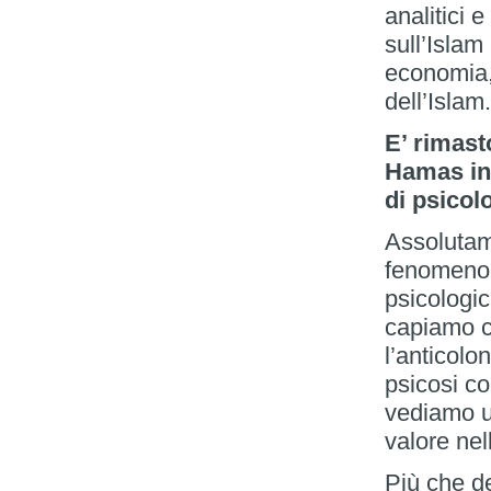
analitici 
sull’Islam
economia,
dell’Islam
E’ rimast
Hamas in 
di psicol
Assolutam
fenomeno 
psicologi
capiamo c
l’anticolo
psicosi co
vediamo u
valore nel
Più che d