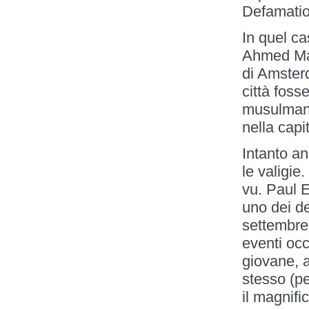
Defamati
In quel ca
Ahmed Mar
di Amster
città foss
musulmani
nella capi
Intanto a
le valigie
vu. Paul 
uno dei de
settembre 
eventi occ
giovane, a
stesso (pe
il magnif