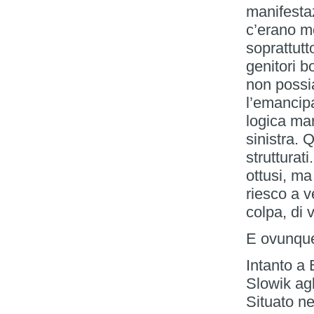
manifesta
c’erano mo
soprattutt
genitori 
non possia
l’emancipa
logica mar
sinistra. 
strutturat
ottusi, ma
riesco a v
colpa, di 
E ovunque
Intanto a 
Slowik agl
Situato ne