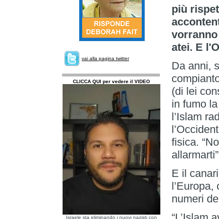
più rispet
accontent
vorranno 
atei. E l
vai alla pagina twitter
Da anni, s
compianto
CLICCA QUI per vedere il VIDEO
(di lei c
in fumo la
l’Islam ra
l’Occident
fisica. “N
allarmarti
E il canar
l’Europa, 
numeri de
“L’Islam 
Israele sta eliminando i nuovi nazisti con