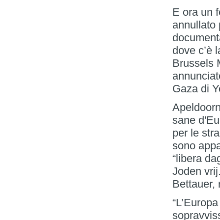
E ora un f
annullato 
documentar
dove c’è 
Brussels 
annunciat
Gaza di 
Apeldoorn 
sane d'Eu
per le st
sono appar
“libera da
Joden vri
Bettauer,
“L’Europa
sopravviss