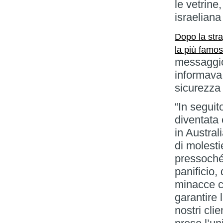
le vetrine
israeliana
Dopo la str
la più famos
messaggio 
informava 
sicurezza 
“In seguit
diventata 
in Austral
di molesti
pressoché 
panificio,
minacce c
garantire 
nostri cli