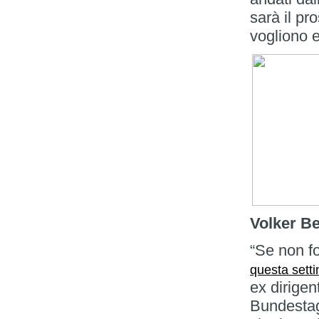
sarà il pr
vogliono 
Volker B
“Se non f
questa sett
ex dirigen
Bundestag