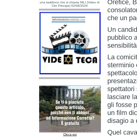
Orefice, 
una taskforce che si chiama NILI (Video di
Ciro Principe) 02/08/2026
consolato
che un pad
Un candid
pubblico 
sensibilità
La comicit
sterminio 
spettacolo
presentaz
spettatori
lasciare l
gli fosse 
un film di
disagio a d
Quel cava
Clicca qui