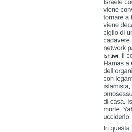
Israele c
viene conv
tornare a 
viene deca
ciglio di 
cadavere 
network p
, il
Ishtiwi
Hamas a G
dell’organ
con legami
islamista
omosessual
di casa. I
morte. Yah
ucciderlo
In questa 