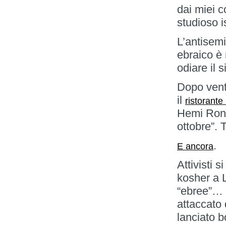
dai miei c
studioso i
L’antisemi
ebraico è 
odiare il 
Dopo vent’
il
ristorante
Hemi Ron, 
ottobre”. 
.
E ancora
Attivisti 
kosher a 
“ebree”… U
attaccato
lanciato bo