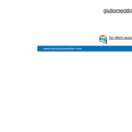
giuliomeott
Se ritieni que
www.jerusalemonline.com