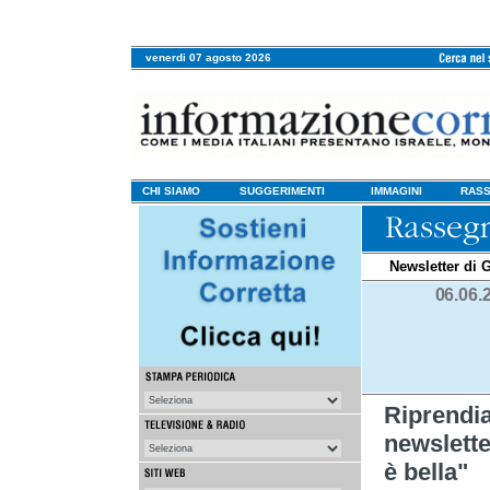
venerdi 07 agosto 2026
CHI SIAMO
SUGGERIMENTI
IMMAGINI
RASS
Newsletter di G
06.06.
Riprendia
newsletter
è bella"