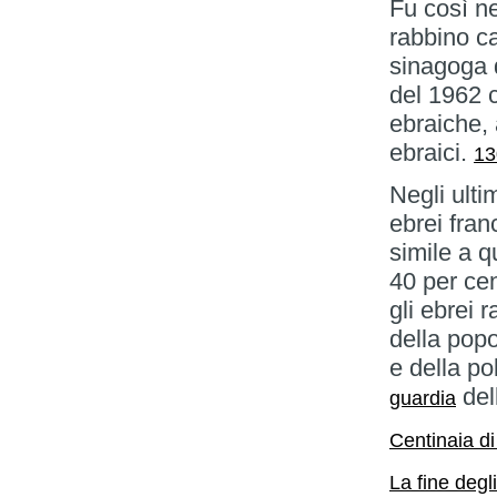
Fu così ne
rabbino c
sinagoga d
del 1962 c
ebraiche, 
ebraici.
13
Negli ulti
ebrei fra
simile a 
40 per ce
gli ebrei 
della pop
e della po
del
guardia
Centinaia di
La fine degl