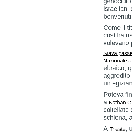
genocidio 
israeliani
benvenuti
Come il ti
così ha ri
volevano 
Stava passe
Nazionale 
ebraico, 
aggredito 
un egizian
Poteva fi
a
Nathan Gr
coltellate
schiena, a
A
, 
Trieste