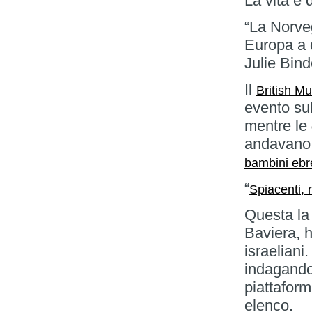
La vita è 
“La Norve
Europa a 
Julie Bind
Il
British M
evento sul
mentre le
andavano 
bambini ebr
“
Spiacenti, 
Questa la 
Baviera, h
israeliani
indagando 
piattaform
elenco.