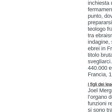
inchiesta
fermamente
punto, do
prepararsi
teologo fr
tra ebrais
indagine, 
ebrei in F
titolo bru
svegliarci
440.000 e
Francia, 1
I figli dei l
Joel Mergu
l’organo d
funzioni re
si sono tr