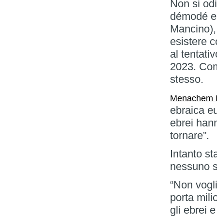
Non si odi
démodé e p
Mancino), 
esistere 
al tentati
2023. Come
stesso.
Menachem M
ebraica e
ebrei hann
tornare”.
Intanto s
nessuno 
“Non vogli
porta mili
gli ebrei 