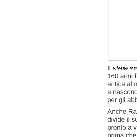
Il
Nieuw Isr
160 anni 
antica al 
a nascond
per gli ab
Anche Ral
divide il 
pronto a v
prima che d