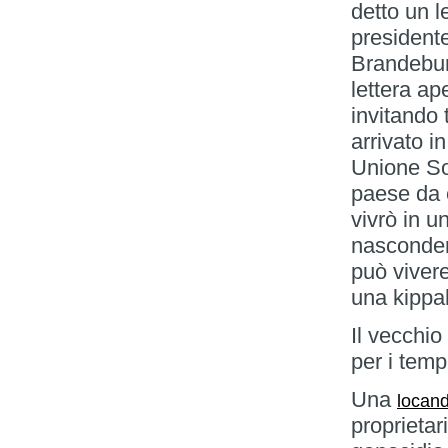
detto un l
president
Brandebu
lettera ap
invitando t
arrivato i
Unione Sov
paese da e
vivrò in 
nasconder
può viver
una kippah
Il vecchio
per i tem
Una
locand
proprietar