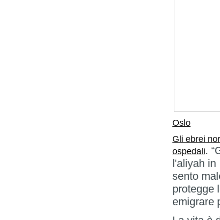
Oslo
Gli ebrei no
. “
ospedali
l'aliyah i
sento mal
protegge 
emigrare p