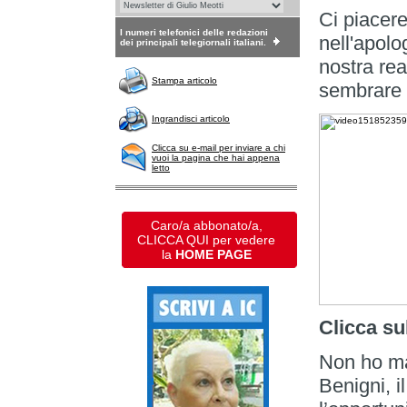
Ci piacere
I numeri telefonici delle redazioni
nell'apolo
dei principali telegiornali italiani.
nostra rea
Stampa articolo
sembrare u
Ingrandisci articolo
Clicca su e-mail per inviare a chi
vuoi la pagina che hai appena
letto
Caro/a abbonato/a,
CLICCA QUI per vedere
la
HOME PAGE
Clicca su
Non ho ma
Benigni, i