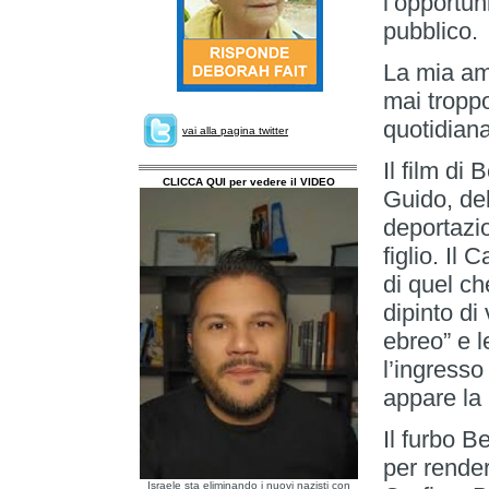
l’opportuni
pubblico.
La mia am
mai tropp
quotidiana
vai alla pagina twitter
Il film di
CLICCA QUI per vedere il VIDEO
Guido, del
deportazi
figlio. Il
di quel ch
dipinto di
ebreo” e l
l’ingresso
appare la 
Il furbo B
per render
Israele sta eliminando i nuovi nazisti con