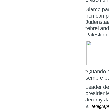
preso l’un
Siamo pass
non compra
Jüdenstaa
“ebrei and
Palestina”
“Quando c
sempre p
Leader de
president
Jeremy Jac
al
Telegrap