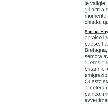
le valigie
gli altri a
momento a
chiedo: q
Samuel Ha
ebraico in
paese, ha 
Bretagna,
sembra av
di erosione
britannici
emigrazion
Questo st
accelerare
panico, ma
avvertimen