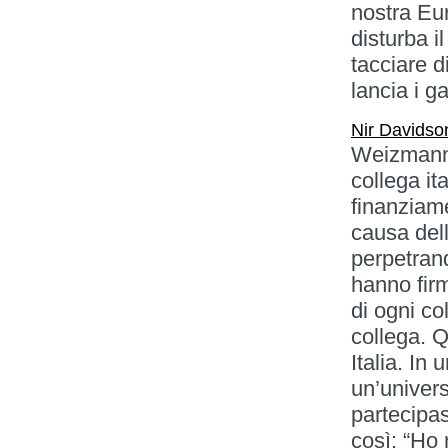
nostra Eur
disturba il
tacciare d
lancia i ga
Nir Davidso
Weizmann I
collega it
finanziam
causa dell
perpetrand
hanno firm
di ogni co
collega. 
Italia. In 
un’univers
partecipa
così: “Ho