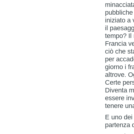
minacciata 
pubbliche
iniziato a
il paesagg
tempo? Il
Francia ve
ciò che st
per accad
giorno i f
altrove. O
Certe per
Diventa mo
essere inv
tenere un
E uno dei 
partenza d