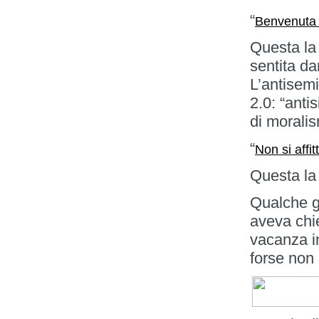
“
Benvenuta 
Questa la 
sentita da
L’antisemi
2.0: “anti
di morali
“
Non si affit
Questa la
Qualche g
aveva chi
vacanza i
forse non 