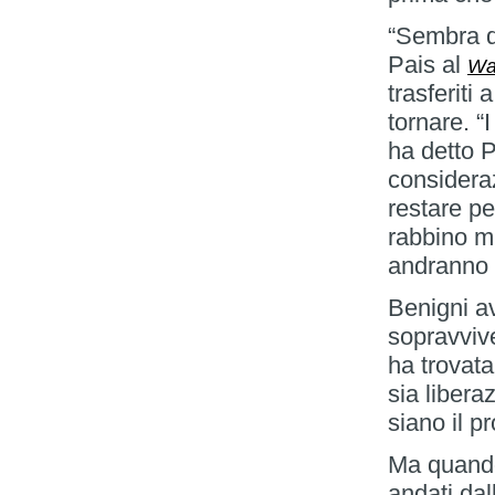
“Sembra di
Pais al
Wal
trasferiti
tornare. “
ha detto P
consideraz
restare pe
rabbino mi
andranno 
Benigni a
sopravvive
ha trovata
sia libera
siano il 
Ma quando
andati dal