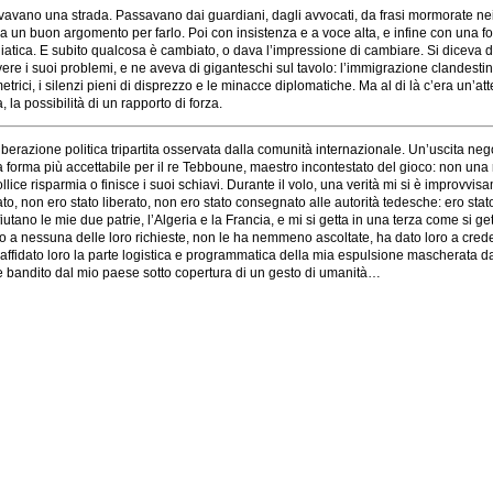
vavano una strada. Passavano dai guardiani, dagli avvocati, da frasi mormorate nei c
era un buon argomento per farlo. Poi con insistenza e a voce alta, e infine con una 
mediatica. E subito qualcosa è cambiato, o dava l’impressione di cambiare. Si diceva 
ere i suoi problemi, e ne aveva di giganteschi sul tavolo: l’immigrazione clandesti
mmetrici, i silenzi pieni di disprezzo e le minacce diplomatiche. Ma al di là c’era un’
 la possibilità di un rapporto di forza.
erazione politica tripartita osservata dalla comunità internazionale. Un’uscita nego
lla forma più accettabile per il re Tebboune, maestro incontestato del gioco: non un
ollice risparmia o finisce i suoi schiavi. Durante il volo, una verità mi si è improvv
ziato, non ero stato liberato, non ero stato consegnato alle autorità tedesche: ero s
ifiutano le mie due patrie, l’Algeria e la Francia, e mi si getta in una terza come si g
 a nessuna delle loro richieste, non le ha nemmeno ascoltate, ha dato loro a creder
 affidato loro la parte logistica e programmatica della mia espulsione mascherata d
o e bandito dal mio paese sotto copertura di un gesto di umanità…