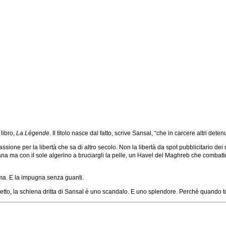
libro,
La Légende
. Il titolo nasce dal fatto, scrive Sansal, “che in carcere altri 
sione per la libertà che sa di altro secolo. Non la libertà da spot pubblicitario dei 
na ma con il sole algerino a bruciargli la pelle, un Havel del Maghreb che combatte n
rma. E la impugna senza guanti.
 corretto, la schiena dritta di Sansal è uno scandalo. E uno splendore. Perché quando 