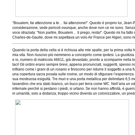
“Boualem, fai attenzione a te… fai attenzione!”. Questo è proprio lui, Jean-
considerazione, vede pericoli ovunque, anche dove non ce ne sono. Senza v
voce straziata: “Non partire, Boualem… ti prego, resta!”. Questo mi ha fatto ri
Charles-de-Gaulle, dove mi aspettava un volo Air France per Algeri, sono r
Quando la porta della cella si è richiusa alle mie spalle, per la prima volt
mia vita. Non riuscivo più nemmeno a concepirlo come ipotesi. La giustizia 
e io, numero di matricola 46611, già devastato, pronto a scomparire nella bot
taci! Gli ordini erano sempre brevi, appena pronunciati, suggeriti, spesso n
infilano come i grani di un rosario e finiscono per ridurre il soggetto a un
una copertura sacra posata sulle rovine, un modo di sfigurare l’esperienza s
sua mostruosa esiguità. Tre muri e una porta metallica per delimitare 6,5 m
lavandino che era stato bianco, un buco per terra come WC. Nell’aria un odo
infernale perché si pestano i piedi, si urtano. Se non hanno affinità, è guerr
in umanità, solo a distanza; troppo vicino diventa un colonizzatore, un predat