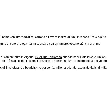
primo schiaffo mediatico, corrono a firmare mezze abiure, invocano il “dialogo” e s
n anno di galera, a ottant’anni suonati e con un tumore, escono più forti di prima.
 di carcere duro in Algeria.
I suoi guai iniziarono
quando ha visitato Israele, un tabù 
to algerino, è stato come bestemmiare Allah in moschea durante la preghiera del vener
 gli intellettuali da boudoir, che per vent’anni lo ha adulato, accusato da lui di vilt