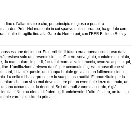
udine e l’allarmismo e che, per principio religioso o per altra
rmain-des-Prés. Nel momento in cui sparivo nel sotterraneo, ha gridato con
ante tutto il tragitto fino alla Gare du Nord e poi, con l’RER B, fino a Roissy-
a spossessione del tempo. Era terribile, il futuro era appena scomparso dalla
 restava solo un presente stretto, effimero, sorvegliato, contato e ricontato,
, da manipolare: in piedi, faccia al muro, alza le braccia, avanza, aspetta qui,
rdine. L’umiliazione arrivava da sé, per accumulo di gesti minuscoli che si
lmani, l’Islam è questo: una cappa brutale gettata su un fallimento storico,
tà. La cella mi ha sorpreso per la sua pietosa nudità. E innanzitutto per la
plementare che non si sa mai dove mettere per un eventuale terzo detenuto, un
tica umana accumulata da decenni. Se i detenuti vanno d’accordo, è già
nziale. Non ha niente di fraterno, di amichevole. L’altro è l’altro, un fratello
lmente vorresti ucciderlo prima tu.