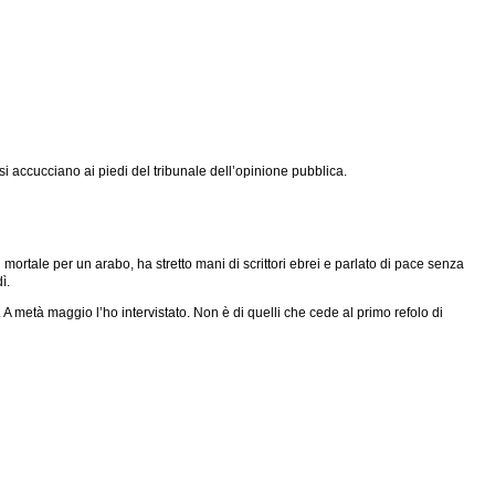
i accucciano ai piedi del tribunale dell’opinione pubblica.
mortale per un arabo, ha stretto mani di scrittori ebrei e parlato di pace senza
dì.
à. A metà maggio l’ho intervistato. Non è di quelli che cede al primo refolo di