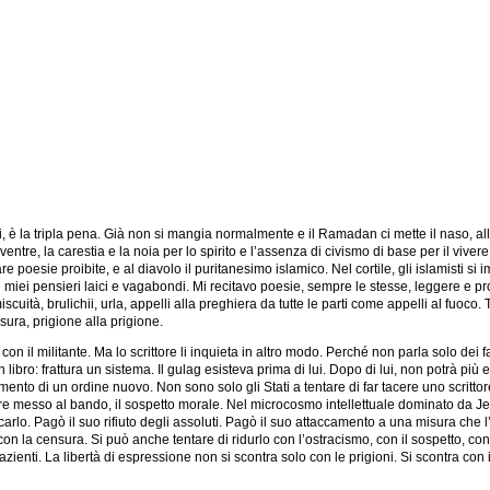
ri, è la tripla pena. Già non si mangia normalmente e il Ramadan ci mette il naso, all
il ventre, la carestia e la noia per lo spirito e l’assenza di civismo di base per il viver
 poesie proibite, e al diavolo il puritanesimo islamico. Nel cortile, gli islamisti si i
 miei pensieri laici e vagabondi. Mi recitavo poesie, sempre le stesse, leggere e 
scuità, brulichii, urla, appelli alla preghiera da tutte le parti come appelli al fuoco
sura, prigione alla prigione.
on il militante. Ma lo scrittore li inquieta in altro modo. Perché non parla solo dei fa
libro: frattura un sistema. Il gulag esisteva prima di lui. Dopo di lui, non potrà p
ento di un ordine nuovo. Non sono solo gli Stati a tentare di far tacere uno scritt
ssere messo al bando, il sospetto morale. Nel microcosmo intellettuale dominato da J
lo. Pagò il suo rifiuto degli assoluti. Pagò il suo attaccamento a una misura che l’e
 con la censura. Si può anche tentare di ridurlo con l’ostracismo, con il sospetto, co
ienti. La libertà di espressione non si scontra solo con le prigioni. Si scontra con 