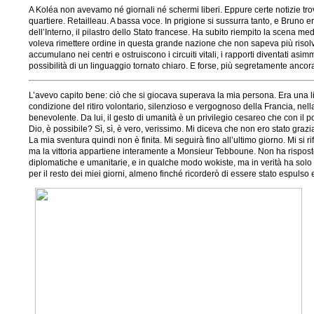
A Koléa non avevamo né giornali né schermi liberi. Eppure certe notizie tro
quartiere. Retailleau. A bassa voce. In prigione si sussurra tanto, e Bruno 
dell’Interno, il pilastro dello Stato francese. Ha subito riempito la scena 
voleva rimettere ordine in questa grande nazione che non sapeva più risolv
accumulano nei centri e ostruiscono i circuiti vitali, i rapporti diventati asi
possibilità di un linguaggio tornato chiaro. E forse, più segretamente ancora,
L’avevo capito bene: ciò che si giocava superava la mia persona. Era una lib
condizione del ritiro volontario, silenzioso e vergognoso della Francia, ne
benevolente. Da lui, il gesto di umanità è un privilegio cesareo che con il p
Dio, è possibile? Sì, sì, è vero, verissimo. Mi diceva che non ero stato gra
La mia sventura quindi non è finita. Mi seguirà fino all’ultimo giorno. Mi si r
ma la vittoria appartiene interamente a Monsieur Tebboune. Non ha risposto
diplomatiche e umanitarie, e in qualche modo wokiste, ma in verità ha solo
per il resto dei miei giorni, almeno finché ricorderò di essere stato espuls