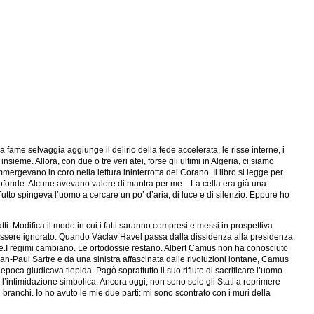
a fame selvaggia aggiunge il delirio della fede accelerata, le risse interne, i
e insieme. Allora, con due o tre veri atei, forse gli ultimi in Algeria, ci siamo
mmergevano in coro nella lettura ininterrotta del Corano. Il libro si legge per
profonde. Alcune avevano valore di mantra per me…La cella era già una
. Tutto spingeva l’uomo a cercare un po’ d’aria, di luce e di silenzio. Eppure ho
tti. Modifica il modo in cui i fatti saranno compresi e messi in prospettiva.
iù essere ignorato. Quando Václav Havel passa dalla dissidenza alla presidenza,
ore.I regimi cambiano. Le ortodossie restano. Albert Camus non ha conosciuto
ean-Paul Sartre e da una sinistra affascinata dalle rivoluzioni lontane, Camus
poca giudicava tiepida. Pagò soprattutto il suo rifiuto di sacrificare l’uomo
n l’intimidazione simbolica. Ancora oggi, non sono solo gli Stati a reprimere
i branchi. Io ho avuto le mie due parti: mi sono scontrato con i muri della