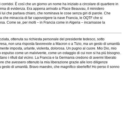
orridoi. È così che un giorno un nome ha iniziato a circolare di quartiere in
forma di evidenza. Era appena arrivato a Place Beauvau, il ministero
di lui che parlava chiaro, che nominava le cose senza giri di parole. Che
na che minaccia di far capovolgere la nave Francia, le OQTF che si
attesa. Come se, per molti – in Francia come in Algeria – incarnasse la
ziata, ottenuta su richiesta personale del presidente tedesco, sotto
a resa, non una risposta favorevole a Macron o a Tizio, ma un gesto di umanità
isamente imposta, urlante, violenta, dolorosa. Un pugno al cuore. Mio Dio, mio
tato espulso come un malvivente, come un ostaggio di cui non si ha più bisogno.
ettano i rifiuti dal vicino. La Francia e la Germania credono di avermi liberato
e che avessero ottenuto la mia liberazione grazie alle loro diligenze
a gesto di umanità. Bravo maestro, che magnifico sberleffo! Ho perso il sonno