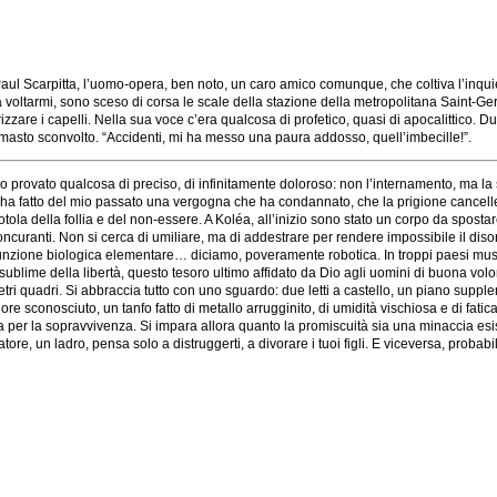
Paul Scarpitta, l’uomo-opera, ben noto, un caro amico comunque, che coltiva l’inquiet
oltarmi, sono sceso di corsa le scale della stazione della metropolitana Saint-Ge
zzare i capelli. Nella sua voce c’era qualcosa di profetico, quasi di apocalittico. Dur
imasto sconvolto. “Accidenti, mi ha messo una paura addosso, quell’imbecille!”.
a ho provato qualcosa di preciso, di infinitamente doloroso: non l’internamento, ma l
ha fatto del mio passato una vergogna che ha condannato, che la prigione cancellerà;
ola della follia e del non-essere. A Koléa, all’inizio sono stato un corpo da spostare
oncuranti. Non si cerca di umiliare, ma di addestrare per rendere impossibile il diso
a funzione biologica elementare… diciamo, poveramente robotica. In troppi paesi musu
ublime della libertà, questo tesoro ultimo affidato da Dio agli uomini di buona volon
etri quadri. Si abbraccia tutto con uno sguardo: due letti a castello, un piano sup
re sconosciuto, un tanfo fatto di metallo arrugginito, di umidità vischiosa e di fa
a per la sopravvivenza. Si impara allora quanto la promiscuità sia una minaccia esiste
ore, un ladro, pensa solo a distruggerti, a divorare i tuoi figli. E viceversa, probabi