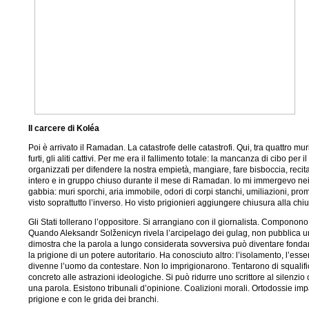
Il carcere di Koléa
Poi è arrivato il Ramadan. La catastrofe delle catastrofi. Qui, tra quattro mu
furti, gli aliti cattivi. Per me era il fallimento totale: la mancanza di cibo per 
organizzati per difendere la nostra empietà, mangiare, fare bisboccia, recitare
intero e in gruppo chiuso durante il mese di Ramadan. Io mi immergevo nei
gabbia: muri sporchi, aria immobile, odori di corpi stanchi, umiliazioni, promi
visto soprattutto l’inverso. Ho visto prigionieri aggiungere chiusura alla chiu
Gli Stati tollerano l’oppositore. Si arrangiano con il giornalista. Componono c
Quando Aleksandr Solženicyn rivela l’arcipelago dei gulag, non pubblica un 
dimostra che la parola a lungo considerata sovversiva può diventare fondam
la prigione di un potere autoritario. Ha conosciuto altro: l’isolamento, l’e
divenne l’uomo da contestare. Non lo imprigionarono. Tentarono di squalificar
concreto alle astrazioni ideologiche. Si può ridurre uno scrittore al silenzio
una parola. Esistono tribunali d’opinione. Coalizioni morali. Ortodossie impaz
prigione e con le grida dei branchi.