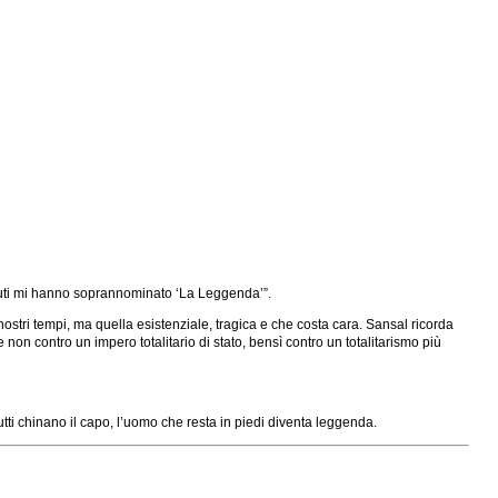
detenuti mi hanno soprannominato ‘La Leggenda’”.
nostri tempi, ma quella esistenziale, tragica e che costa cara. Sansal ricorda
on contro un impero totalitario di stato, bensì contro un totalitarismo più
tutti chinano il capo, l’uomo che resta in piedi diventa leggenda.