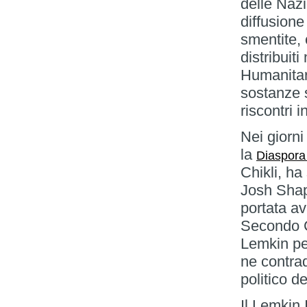
delle Nazio
diffusion
smentite, 
distribuit
Humanitar
sostanze 
riscontri
Nei giorni
la
Diaspor
Chikli, ha
Josh Shap
portata av
Secondo Ch
Lemkin per
ne contra
politico d
Il Lemkin 