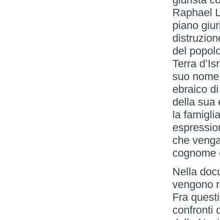
Raphael Le
piano giur
distruzion
del popolo
Terra d’Isr
suo nome 
ebraico di
della sua
la famiglia
espressio
che venga 
cognome e
Nella doc
vengono ri
Fra questi
confronti 