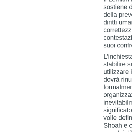
sostiene 
della prev
diritti um
correttezz
contestazi
suoi confr
L’inchiest
stabilire s
utilizzar
dovrà rinu
formalment
organizza
inevitabil
significat
volle defi
Shoah e c