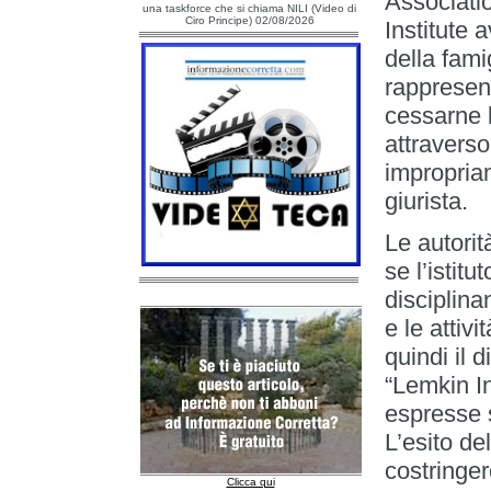
Associatio
una taskforce che si chiama NILI (Video di
Ciro Principe) 02/08/2026
Institute 
della fami
rappresent
cessarne 
attraverso
impropriam
giurista.
Le autorit
se l’istit
disciplina
e le attiv
quindi il 
“Lemkin In
espresse s
L’esito d
costringer
Clicca qui