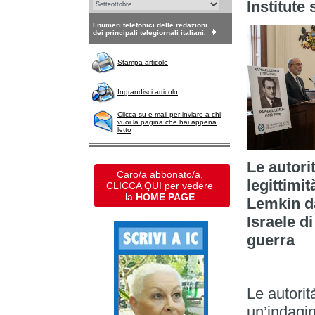
Institute
I numeri telefonici delle redazioni
dei principali telegiornali italiani.
Stampa articolo
Ingrandisci articolo
Clicca su e-mail per inviare a chi
vuoi la pagina che hai appena
letto
Le autori
Caro/a abbonato/a,
legittimi
CLICCA QUI per vedere
la
HOME PAGE
Lemkin da
Israele di
guerra
Le autorit
un’indagin