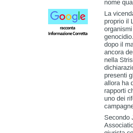
nome qual
La vicend
proprio il 
organismi 
genocidio.
dopo il m
ancora del
nella Stri
dichiaraz
presenti g
allora ha 
rapporti c
uno dei ri
campagne i
Secondo J
Associatio
giurista c