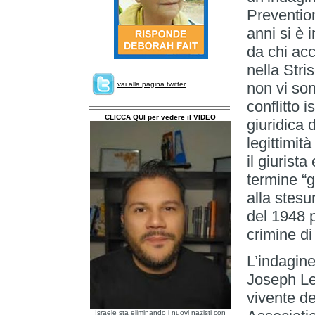
Prevention
anni si è 
da chi ac
nella Stri
non vi son
vai alla pagina twitter
conflitto 
CLICCA QUI per vedere il VIDEO
giuridica 
legittimit
il giurist
termine “g
alla stesu
del 1948 p
crimine di
L’indagin
Joseph Lem
vivente de
Israele sta eliminando i nuovi nazisti con