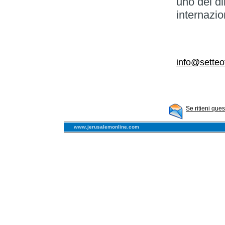
uno dei dib
internazio
info@setteo
Se ritieni que
www.jerusalemonline.com