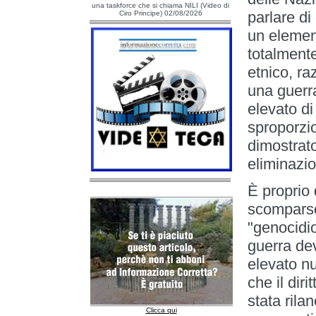
una taskforce che si chiama NILI (Video di
parlare di 
Ciro Principe) 02/08/2026
un element
totalment
etnico, ra
una guerr
elevato di
sproporzio
dimostrato
eliminazi
È proprio
scomparso 
"genocidio
guerra de
elevato nu
che il dir
stata rilan
Clicca qui