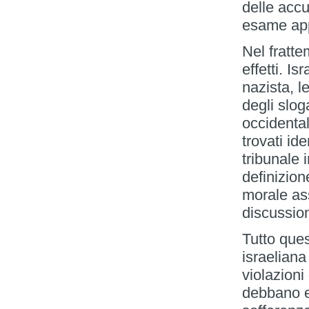
delle accu
esame app
Nel fratte
effetti. I
nazista, l
degli slog
occidental
trovati id
tribunale 
definizion
morale as
discussio
Tutto ques
israeliana
violazioni
debbano e