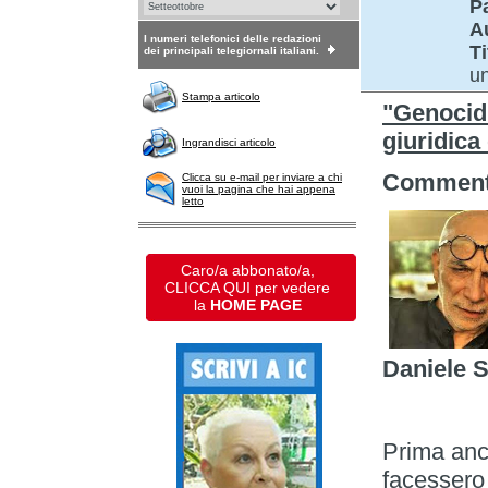
P
A
I numeri telefonici delle redazioni
Ti
dei principali telegiornali italiani.
un
Stampa articolo
"Genocidi
giuridica
Ingrandisci articolo
Commento
Clicca su e-mail per inviare a chi
vuoi la pagina che hai appena
letto
Caro/a abbonato/a,
CLICCA QUI per vedere
la
HOME PAGE
Daniele S
Prima anco
facessero 