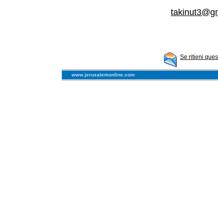
takinut3@g
Se ritieni que
www.jerusalemonline.com