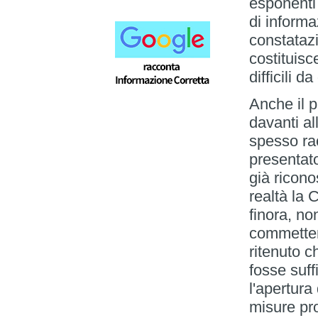
esponenti 
di inform
constataz
costituisc
difficili d
Anche il 
davanti al
spesso ra
presentat
già ricono
realtà la 
finora, no
commetten
ritenuto c
fosse suff
l'apertura
misure pro