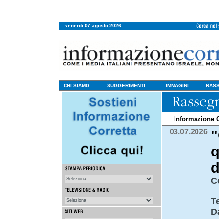
venerdi 07 agosto 2026
CHI SIAMO
SUGGERIMENTI
IMMAGINI
RASS
Informazione C
03.07.2026
"
q
d
C
T
D