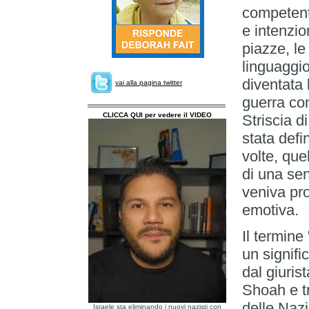
competent
e intenzio
piazze, le 
linguaggio
diventata 
vai alla pagina twitter
guerra co
CLICCA QUI per vedere il VIDEO
Striscia d
stata defi
volte, que
di una sen
veniva pro
emotiva.
Il termine
un signif
dal giuri
Shoah e t
delle Naz
Israele sta eliminando i nuovi nazisti con