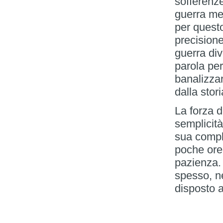
sofferenz
guerra mer
per questo
precisione
guerra di
parola per
banalizzar
dalla stori
La forza d
semplicità
sua compl
poche ore
pazienza.
spesso, ne
disposto a