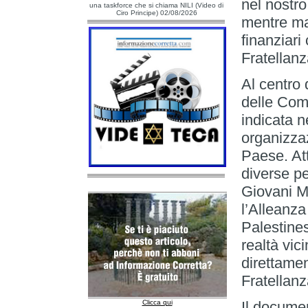
nel nostr
una taskforce che si chiama NILI (Video di
Ciro Principe) 02/08/2026
mentre ma
finanziari
Fratellan
Al centro
delle Comu
indicata n
organizzaz
Paese. At
diverse pe
Giovani Mu
l’Alleanza
Palestines
realtà vi
direttamen
Fratellanz
Clicca qui
Il documen