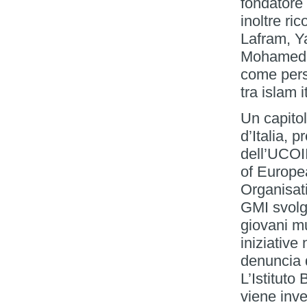
fondatore 
inoltre ri
Lafram, Ya
Mohamed I
come perso
tra islam 
Un capitol
d’Italia, 
dell’UCOII
of Europe
Organisat
GMI svolgon
giovani m
iniziative
denuncia 
L’Istituto
viene inve