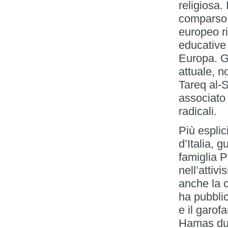
religiosa.
comparso 
europeo ri
educative 
Europa. Gl
attuale, n
Tareq al-
associato 
radicali.
Più esplic
d’Italia, 
famiglia 
nell’attivi
anche la 
ha pubblic
e il garof
Hamas dur