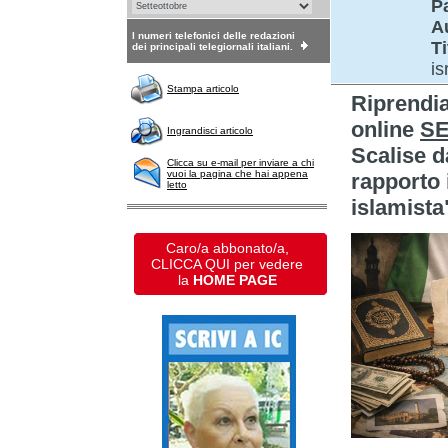
P
A
I numeri telefonici delle redazioni
Ti
dei principali telegiornali italiani.
is
Stampa articolo
Riprendi
online
S
Ingrandisci articolo
Scalise da
Clicca su e-mail per inviare a chi
vuoi la pagina che hai appena
rapporto i
letto
islamista
Caro/a abbonato/a,
CLICCA QUI per vedere
la
HOME PAGE