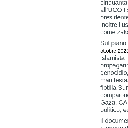
cinquanta 
all’UCOII 
presidente
inoltre l’u
come zaka
Sul piano 
ottobre 202
islamista 
propagand
genocidio
manifestaz
flotilla S
compaiono
Gaza, CAR
politico, 
Il documen