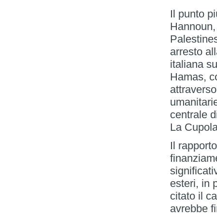
Il punto 
Hannoun, 
Palestines
arresto al
italiana s
Hamas, con
attravers
umanitari
centrale 
La Cupola
Il rappor
finanziame
significat
esteri, in
citato il 
avrebbe fi