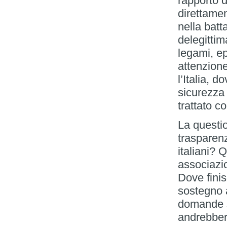
rapporto d
direttamen
nella batt
delegittim
legami, ep
attenzion
l’Italia, 
sicurezza
trattato 
La questio
trasparen
italiani? 
associazi
Dove finis
sostegno 
domande s
andrebber