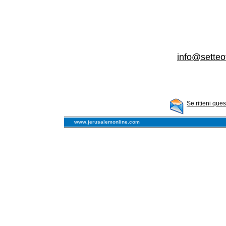
info@setteo
Se ritieni que
www.jerusalemonline.com