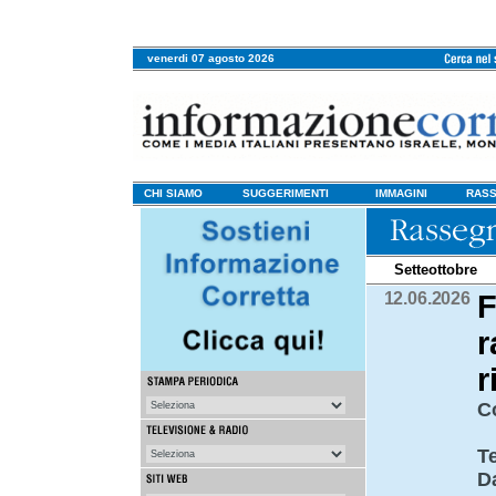
venerdi 07 agosto 2026
CHI SIAMO
SUGGERIMENTI
IMMAGINI
RASS
Setteottobre
12.06.2026
F
r
r
C
T
D