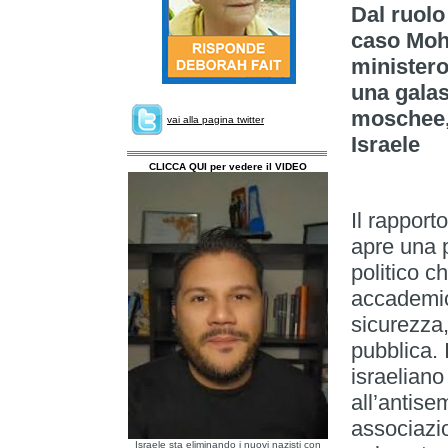
Dal ruolo 
caso Moh
ministero
una galas
moschee, 
vai alla pagina twitter
Israele
CLICCA QUI per vedere il VIDEO
Il rapport
apre una p
politico 
accademic
sicurezza,
pubblica. 
israeliano
all’antise
associazio
Israele sta eliminando i nuovi nazisti con