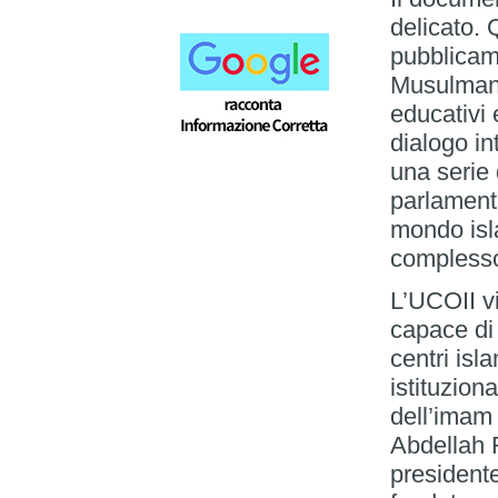
delicato.
pubblicame
Musulmani
educativi 
dialogo in
una serie 
parlamenta
mondo isl
compless
L’UCOII v
capace di
centri isla
istituziona
dell’imam
Abdellah 
president