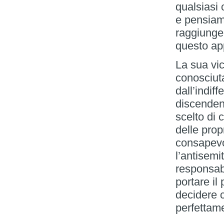
qualsiasi 
e pensiamo
raggiunger
questo ap
La sua vi
conosciuta
dall’indif
discendent
scelto di 
delle prop
consapevo
l’antisemi
responsab
portare il
decidere 
perfettam