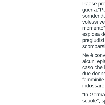
Paese pro
guerra.“P
sorridend
volessi ve
momento”.
esplosa do
pregiudizi
scomparsi
Ne è conv
alcuni epi
caso che 
due donne
femminile 
indossare 
“In Germa
scuole”, s