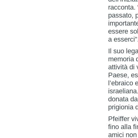
racconta.
passato, p
importante
essere sol
a esserci”
Il suo leg
memoria d
attività d
Paese, es
l’ebraico 
israeliana
donata da 
prigionia 
Pfeiffer v
fino alla 
amici non 