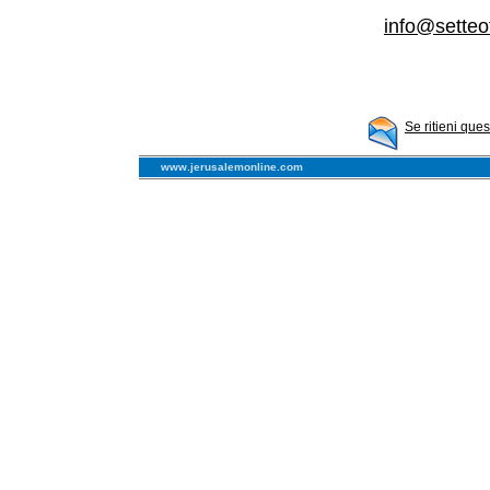
info@setteo
Se ritieni que
www.jerusalemonline.com