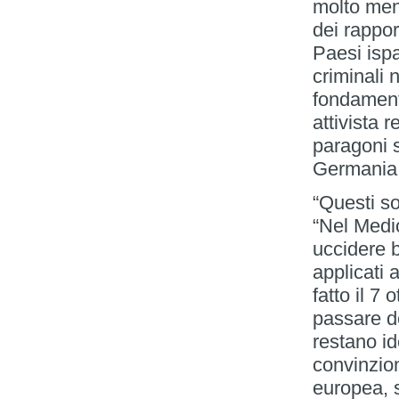
molto meno
dei rappor
Paesi isp
criminali 
fondament
attivista 
paragoni s
Germania 
“Questi so
“Nel Medio
uccidere b
applicati 
fatto il 7
passare de
restano ide
convinzion
europea, s