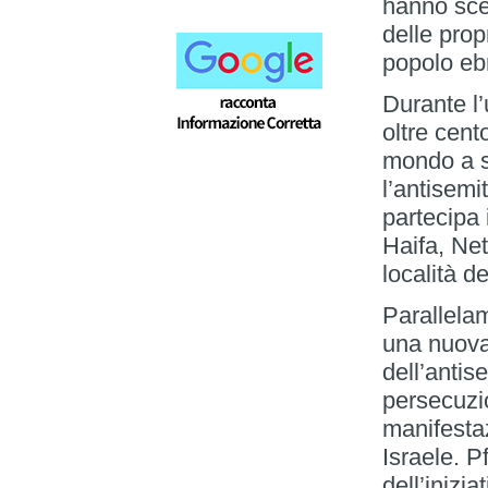
hanno scel
delle prop
popolo ebr
Durante l
oltre cent
mondo a s
l’antisemi
partecipa 
Haifa, Net
località d
Parallela
una nuova
dell’antis
persecuzio
manifestaz
Israele. Pf
dell’inizi