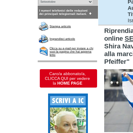
P
A
I numeri telefonici delle redazioni
Ti
dei principali telegiornali italiani.
Is
Stampa articolo
Riprendi
online
S
Ingrandisci articolo
Shira Nav
Clicca su e-mail per inviare a chi
vuoi la pagina che hai appena
alla marc
letto
Pfeiffer"
Caro/a abbonato/a,
CLICCA QUI per vedere
la
HOME PAGE