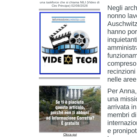
una taskforce che si chiama NILI (Video di
Ciro Principe) 02/08/2026
Negli arc
nonno lav
Auschwitz
hanno port
inquietant
amministra
funzioname
compreso i
recinzioni
nelle aree
Per Anna,
una missi
arrivata i
membri di
internazio
e pronipot
Clicca qui