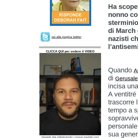
Ha scoper
nonno con
sterminio
di March 
nazisti c
vai alla pagina twitter
l’antisem
CLICCA QUI per vedere il VIDEO
Quando
A
di
Gerusal
incisa una
A ventitré
trascorre 
tempo a s
sopravviv
personale
sua gener
Israele sta eliminando i nuovi nazisti con