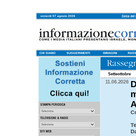
venerdi 07 agosto 2026
CHI SIAMO
SUGGERIMENTI
IMMAGINI
RASS
Setteottobre
11.06.2026
D
m
A
C
Te
D