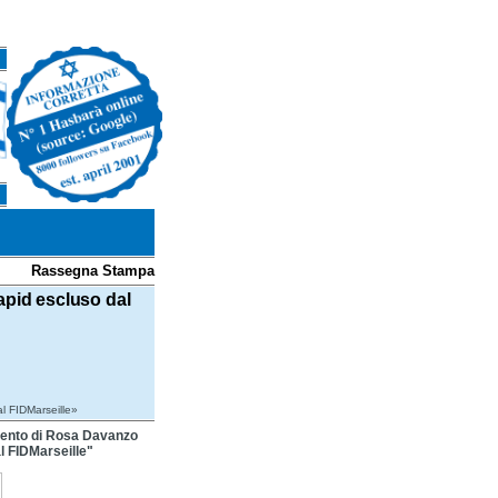
Rassegna Stampa
apid escluso dal
al FIDMarseille»
mento di Rosa Davanzo
al FIDMarseille"