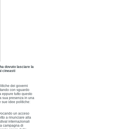
ha dovuto lasciare la
i cineasti
litiche dei governi
ontando con sguardo
a eppure tutto questo
la sua presenza in una
 sue idee politiche:
rovocando un acceso
etto a rinunciare alla
stival internazionali
una campagna di