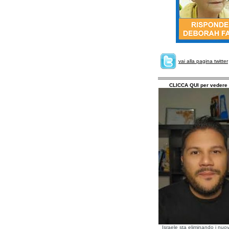
vai alla pagina twitter
CLICCA QUI per vedere 
Israele sta eliminando i nuov