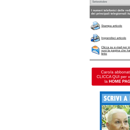
I numeri telefonici delle re
dei principali telegiornali it
Stampa articolo
Ingrandisci articolo
Clicca su e-mail per i
vuoi la pagina che h
letto
Caro/a abbonat
CLICCA QUI per 
la
HOME PA