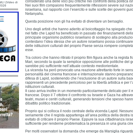
considerato una delle voci più critiche nei confronti della politica
ILI (Video di
Nei suoi film compaiono frequentemente riflessioni severe sul nazio
/2026
israeliana, sul rapporto con l’esercito e sulle scelte dei governi gu
Netanyahu.
Questa posizione non gli ha evitato di diventare un bersaglio.
Uno degli artisti che hanno aderito al boicottaggio ha spiegato che
nel fatto che Lapid ha beneficiato in passato dei finanziamenti della
principale organismo pubblico israeliano di sostegno alla produzion
contestano l’idea stessa che un autore israeliano possa continuare 
delle istituzioni culturali del proprio Paese senza rompere compl
esse.
Tra coloro che hanno ritirato il proprio film figura anche la regista
Mari, secondo la quale la semplice opposizione alle politiche del 
sarebbe più sufficiente nell’attuale contesto mediorientale.
La vicenda ha però provocato una reazione altrettanto forte in sen
personalità del cinema francese e internazionale stanno preparando
difesa di Lapid, sostenendo che l’esclusione di un autore sulla bas
rappresenti un precedente pericoloso per la libertà artistica e per 
istituzioni culturali.
Il caso arriva inoltre in un momento particolarmente delicato per il
francese. Dopo il 7 ottobre il confronto su Israele e Gaza ha attraver
teatri, musei e centri culturali, generando tensioni che spesso hann
dibattito politico tradizionale.
Proprio qui si colloca il nodo centrale della vicenda Lapid. Nessu
seriamente che il regista appartenga all’area politica della destra 
evitato di criticare il proprio Paese. Eppure la sua cittadinanza isra
sufficiente per renderne problematica la presenza in una giuria ci
Per molti osservatori la domanda che emerge da Marsiglia riguarda 