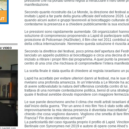
pressione che ha portato diversi registi a minacciare il ritiro delle 
manifestazione.
Secondo quanto ricostruito da Le Monde, la direzione del festival 
invitato Lapid a far parte della giuria ufficiale dell’edizione 2026. 
quando alcuni autori e gruppi favorevoli al boicottaggio culturale di
contestarne la presenza e a chiedere pubblicamente la sua esclus
Le pressioni sono rapidamente aumentate. Gli organizzatori hanno 
soluzione di compromesso proponendo a Lapid di partecipare solta
proiezione di Policeman (HaShoter), il film che nel 2011 contribuì a
della critica internazionale. Nemmeno questa soluzione è riuscita a
il VIDEO
Secondo la direttrice del festival, poco prima dell’apertura del Fest
lanciato un appello pubblico al boicottaggio e circa una decina di r
iniziato a ritirare i propri film dal programma. A quel punto la presen
centro di una crisi che rischiava di compromettere l’intera manifest
La scelta finale è stata quella di chiedere al regista israeliano un p
Lapid ha accettato per evitare ulteriori danni al festival, ma le sue
rivelano una profonda amarezza. In un’intervista a Le Monde ha acc
di avere sottovalutato la natura dell’offensiva condotta contro di lui.
trattava di una normale contestazione politica, bensì di una strategi
quale il festival avrebbe dovuto rispondere con maggiore fermezza
Le sue parole descrivono anche il clima che molti artisti israeliani
dall’inizio della guerra. “Per un anno il mio film Yes è stato sotto at
improvvisamente la mia stessa presenza è diventata inaccettabile”,
chiesto che cosa vogliono davvero. Vogliono che smetta di fare film
Francia? Fin dove intendono arrivare?”
La particolarità del caso riguarda proprio il profilo di Lapid. Vincito
Berlinale con Synonymes nel 2019 e autore di opere come Ahed’s K
i nazisti con