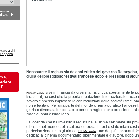
dazioni
aliani.
nviare a chi
ai appena
Nonostante il regista sia da anni critico del governo Netanyahu, 
giuria del prestigioso festival francese dopo le pressioni di alcun
o/a,
vedere
GE
vive in Francia da diversi anni, critica apertamente le po
Nadav Lapid
israeliani, ha costruito la propria reputazione internazionale racc
severo e spesso impietoso le contraddizioni della società israelian
non è bastato. Per una parte del mondo cinematografico francese 
giuria è diventata inaccettabile per una ragione che prescinde dalle
Nadav Lapid è israeliano.
La vicenda che ha investito il regista nelle ultime settimane sta p
dibattito nel mondo della cultura europea. Lapid è stato infatti costr
partecipazione nella giuria del
, uno dei più importanti fe
FIDMarseille
dedicati al cinema documentario, sperimentale e d’autore, dopo 