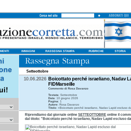
MENTI
IMMAGINI
RASSEGNA STAMPA
RUBRICHE
STORIA
Setteottobre
10.06.2026
Boicottato perché israeliano, Nadav L
FIDMarseille
Commento di Rosa Davanzo
Testata
: Setteottobre
Data
: 10 giugno 2026
Pagina
: 1
Autore
: Rosa Davanzo
Titolo
: «Boicottato perché israeliano, Nadav Lapid escluso d
Riprendiamo dal giornale online
SETTEOTTOBRE
online il com
dal titolo: "Boicottato perché israeliano, Nadav Lapid escluso d