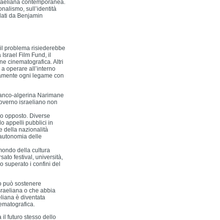
 israeliana contemporanea.
nalismo, sull’identità
idati da Benjamin
 il problema risiederebbe
 Israel Film Fund, il
e cinematografica. Altri
a operare all’interno
etamente ogni legame con
 franco-algerina Narimane
governo israeliano non
so opposto. Diverse
 appelli pubblici in
e della nazionalità
l’autonomia delle
 mondo della cultura
sato festival, università,
o superato i confini del
no può sostenere
israeliana o che abbia
eliana è diventata
nematografica.
il futuro stesso dello