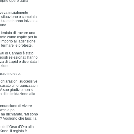
proprie opere dalla
aveva inizialmente
La situazione è cambiata
 Israele hanno iniziato a
ione.
tentato di trovare una
nto come ospite per la
 imporlo all’attenzione
 fermare le proteste.
ival di Cannes è stato
egisti selezionati hanno
za di Lapid è diventata il
azione.
asso indietro.
 dichiarazioni successive
usato gli organizzatori
 A suo giudizio non si
a di intimidazione alla
.
 denunciano di vivere
tacco e poi
 ha dichiarato. “Mi sono
? Vogliono che lasci la
re dell’Orso d’Oro alla
nee, il regista è