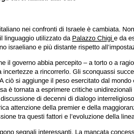
taliano nei confronti di Israele è cambiata. Non 
l linguaggio utilizzato da
Palazzo Chigi
e da e
no israeliano e più distante rispetto all’imposta
e il governo abbia percepito – a torto o a ragi
incertezze a rincorrerlo. Gli sconquassi succes
. A ciò si aggiunge il peso esercitato dal mond
a è tornata a esprimere critiche unidirezionali e
cussione di decenni di dialogo interreligioso e 
torica attenzione della premier e della maggiora
sione tra questi fattori e l’evoluzione della line
gono segnali interessanti. La mancata concession