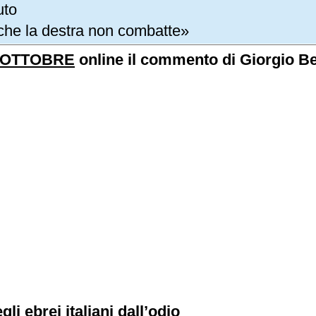
uto
 che la destra non combatte»
EOTTOBRE
online il commento di Giorgio Berr
li ebrei italiani dall’odio