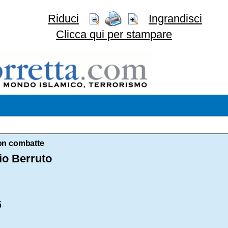
Riduci
Ingrandisci
Clicca qui per stampare
non combatte
o Berruto
6