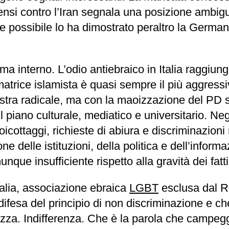
tensi contro l’Iran segnala una posizione ambigua
sse possibile lo ha dimostrato peraltro la Germ
lima interno. L’odio antiebraico in Italia raggi
atrice islamista è quasi sempre il più aggressi
inistra radicale, ma con la maoizzazione del PD 
 piano culturale, mediatico e universitario. Negl
boicottaggi, richieste di abiura e discriminazioni 
ione delle istituzioni, della politica e dell’info
nque insufficiente rispetto alla gravità dei fatti
talia, associazione ebraica
LGBT
esclusa dal R
difesa del principio di non discriminazione e ch
ezza. Indifferenza. Che è la parola che campeg