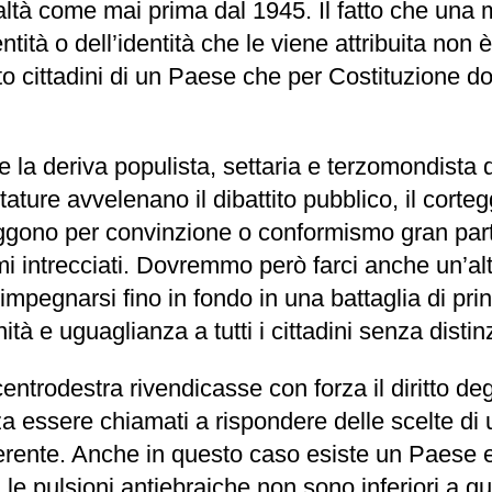
realtà come mai prima dal 1945. Il fatto che un
tità o dell’identità che le viene attribuita non
to cittadini di un Paese che per Costituzione do
 la deriva populista, settaria e terzomondista d
tature avvelenano il dibattito pubblico, il cort
ffliggono per convinzione o conformismo gran par
mi intrecciati. Dovremmo però farci anche un’al
impegnarsi fino in fondo in una battaglia di prin
ità e uguaglianza a tutti i cittadini senza disti
ntrodestra rivendicasse con forza il diritto deg
a essere chiamati a rispondere delle scelte di 
coerente. Anche in questo caso esiste un Paese 
e pulsioni antiebraiche non sono inferiori a que