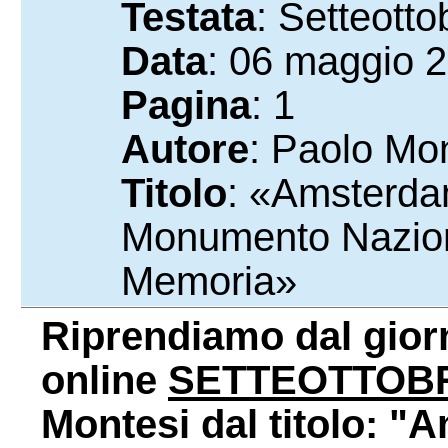
Testata
: Setteotto
Data
: 06 maggio 
Pagina
: 1
Autore
: Paolo Mo
Titolo
: «Amsterdam
Monumento Naziona
Memoria»
Riprendiamo dal gior
online
SETTEOTTOB
Montesi dal titolo: "