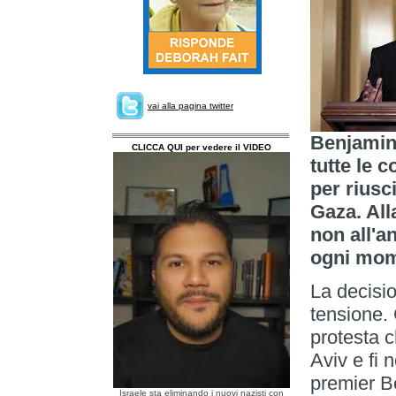
vai alla pagina twitter
Benjamin
CLICCA QUI per vedere il VIDEO
tutte le 
per riusc
Gaza. All
non all'a
ogni mom
La decisio
tensione.
protesta 
Aviv e fi 
premier B
Israele sta eliminando i nuovi nazisti con