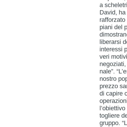
a schelet
David, ha
rafforzato
piani del 
dimostran
liberarsi d
interessi 
veri motivi
negoziati,
nale”. “L’
nostro po
prezzo sar
di capire 
operazion
l’obiettiv
togliere de
gruppo. “L