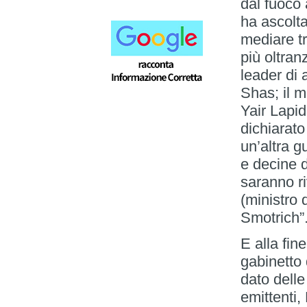
dal fuoco 
ha ascolta
mediare tr
più oltran
leader di a
Shas; il m
Yair Lapid
dichiarat
un’altra g
e decine d
saranno ri
(ministro 
Smotrich”
E alla fine
gabinetto 
dato delle
emittenti