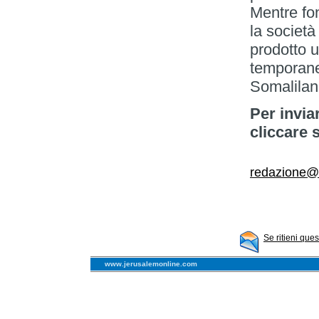
Mentre fon
la societ
prodotto u
temporane
Somalilan
Per invia
cliccare 
redazione@il
Se ritieni que
www.jerusalemonline.com