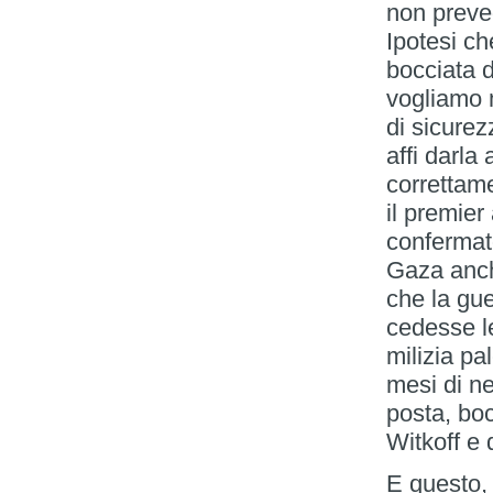
non preved
Ipotesi ch
bocciata 
vogliamo 
di sicure
affi darla
correttam
il premier
confermat
Gaza anch
che la gu
cedesse le
milizia pa
mesi di ne
posta, boc
Witkoff e 
E questo, 