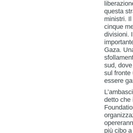
liberazio
questa str
ministri. 
cinque mes
divisioni. 
importante
Gaza. Una
sfollament
sud, dove 
sul fronte
essere gar
L’ambasci
detto che 
Foundation
organizzaz
opereranno
più cibo a