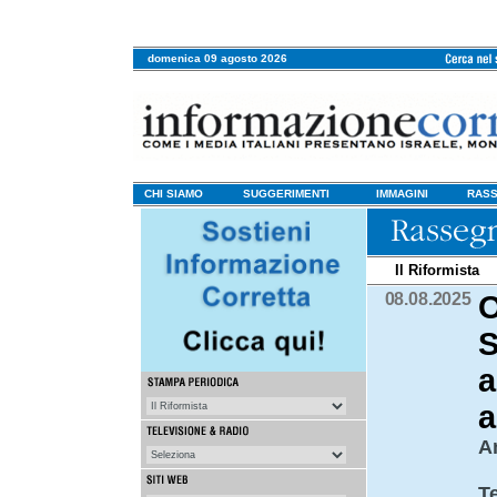
domenica 09 agosto 2026
CHI SIAMO
SUGGERIMENTI
IMMAGINI
RASS
Il Riformista
08.08.2025
O
S
a
a
An
T