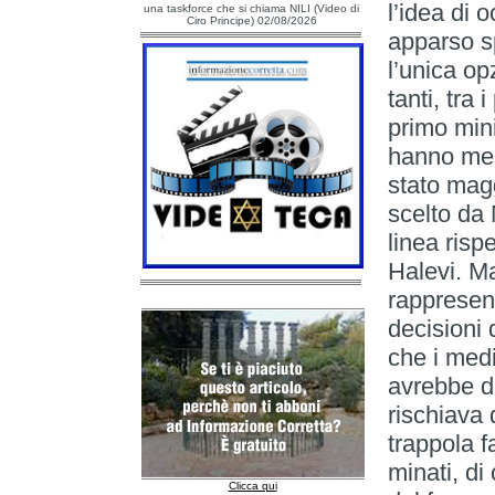
l’idea di 
una taskforce che si chiama NILI (Video di
Ciro Principe) 02/08/2026
apparso s
l’unica op
tanti, tra 
primo mini
hanno mess
stato magg
scelto da
linea risp
Halevi. Ma
rappresent
decisioni d
che i medi
avrebbe d
rischiava 
trappola f
minati, di
Clicca qui