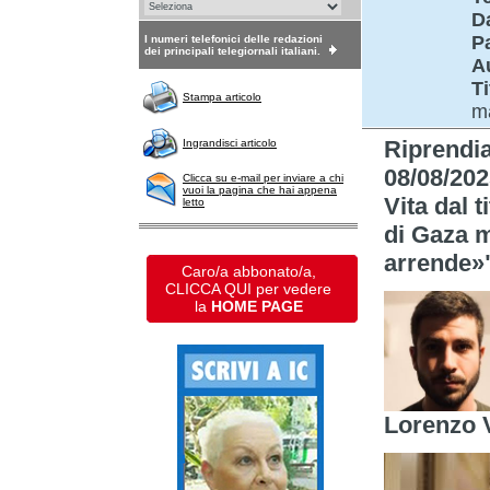
D
P
I numeri telefonici delle redazioni
dei principali telegiornali italiani.
A
Ti
Stampa articolo
m
Riprendi
Ingrandisci articolo
08/08/202
Clicca su e-mail per inviare a chi
vuoi la pagina che hai appena
Vita dal 
letto
di Gaza 
arrende»
Caro/a abbonato/a,
CLICCA QUI per vedere
la
HOME PAGE
Lorenzo 