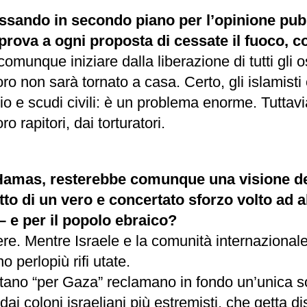
ssando in secondo piano per l’opinione pubb
prova a ogni proposta di cessate il fuoco, con
munque iniziare dalla liberazione di tutti gli o
o non sarà tornato a casa. Certo, gli islamisti o
 e scudi civili: è un problema enorme. Tuttavia,
 rapitori, dai torturatori.
o Hamas, resterebbe comunque una visione d
to di un vero e concertato sforzo volto ad a
 – e per il popolo ebraico?
re. Mentre Israele e la comunità internazional
 perlopiù rifi utate.
tano “per Gaza” reclamano in fondo un’unica so
 dai coloni israeliani più estremisti, che getta d