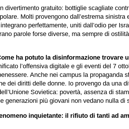
ivertimento gratuito: bottiglie scagliate contro
opolare. Molti provengono dall’estrema sinistra 
 integrano perfettamente, uniti dall’odio per Isr
 parole forse diverse, ma sempre di ostilità ver
ome ha potuto la disinformazione trovare un
ficato l’offensiva digitale e gli eventi del 7 ot
enessere. Anche nei campus la propaganda sfon
ne dei diritti delle donne. Io provengo da una d
 dell’Unione Sovietica: povertà, assenza di stam
e generazioni più giovani non vedano nulla di sb
enomeno inquietante: il rifiuto di tanti ad a