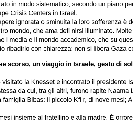
rato in modo sistematico, secondo un piano perv
ape Crisis Centers in Israel.
apere ignorata o sminuita la loro sofferenza è 
stro mondo, che ama defi nirsi illuminato. Molt
he i media e il mondo accademico, che su quest
lio ribadirlo con chiarezza: non si libera Gaza c
 scorso, un viaggio in Israele, gesto di sol
ho visitato la Knesset e incontrato il president
tessa da cui, tra gli altri, furono rapite Naama L
 famiglia Bibas: il piccolo Kfi r, di nove mesi; Ar
mesi insieme al fratellino e alla madre. È orror