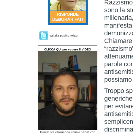
Razzismo,
sono la st
millenaria
manifesta 
demonizzaz
vai alla pagina twitter
Chiamare 
“razzismo”
CLICCA QUI per vedere il VIDEO
attenuarne
parole co
antisemit
possiamo 
Troppo sp
generiche
per evitar
antisemit
semplicem
discrimina
Israele sta eliminando i nuovi nazisti con