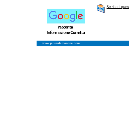
Se ritieni que
www.jerusalemonline.com