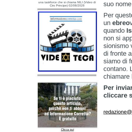
suo nome
una taskforce che si chiama NILI (Video di
Ciro Principe) 02/08/2026
Per quest
un
ebreo
quando
I
non si app
sionismo v
di fronte 
siamo di f
contano. 
chiamare l
Per invia
cliccare 
redazione@il
Clicca qui