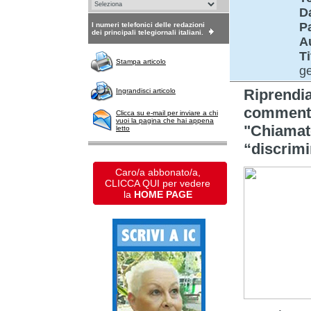
D
P
I numeri telefonici delle redazioni
dei principali telegiornali italiani.
A
Ti
Stampa articolo
ge
Riprendi
Ingrandisci articolo
commento 
Clicca su e-mail per inviare a chi
vuoi la pagina che hai appena
"Chiamate
letto
“discrimi
Caro/a abbonato/a,
CLICCA QUI per vedere
la
HOME PAGE