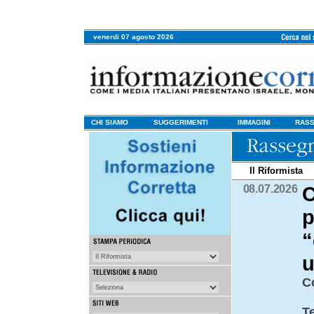
venerdi 07 agosto 2026
CHI SIAMO
SUGGERIMENTI
IMMAGINI
RASS
Il Riformista
08.07.2026
C
p
“
u
C
T