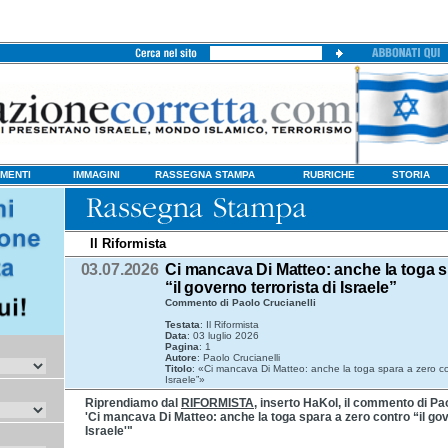
MENTI
IMMAGINI
RASSEGNA STAMPA
RUBRICHE
STORIA
Il Riformista
03.07.2026
Ci mancava Di Matteo: anche la toga s
“il governo terrorista di Israele”
Commento di Paolo Crucianelli
Testata
: Il Riformista
Data
: 03 luglio 2026
Pagina
: 1
Autore
: Paolo Crucianelli
Titolo
: «Ci mancava Di Matteo: anche la toga spara a zero cont
Israele”»
Riprendiamo dal
RIFORMISTA
, inserto HaKol, il commento di Paol
'Ci mancava Di Matteo: anche la toga spara a zero contro “il gov
Israele'"