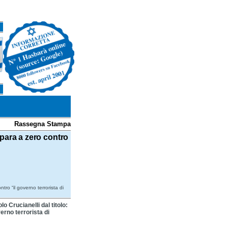
Rassegna Stampa
para a zero contro
ro “il governo terrorista di
o Crucianelli dal titolo:
erno terrorista di