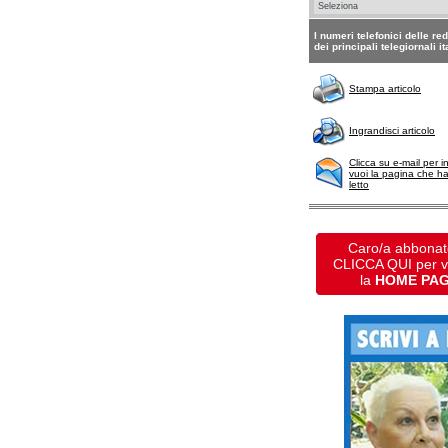
I numeri telefonici delle re
dei principali telegiornali it
Stampa articolo
Ingrandisci articolo
Clicca su e-mail per i
vuoi la pagina che h
letto
Caro/a abbonat
CLICCA QUI per 
la
HOME PA