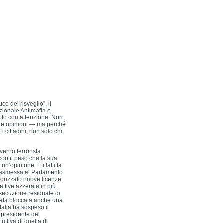
e del risveglio”, il
azionale Antimafia e
etto con attenzione. Non
prie opinioni — ma perché
i cittadini, non solo chi
overno terrorista
 con il peso che la sua
un’opinione. E i fatti la
trasmessa al Parlamento
utorizzato nuove licenze
ettive azzerate in più
secuzione residuale di
stata bloccata anche una
Italia ha sospeso il
 presidente del
ittiva di quella di