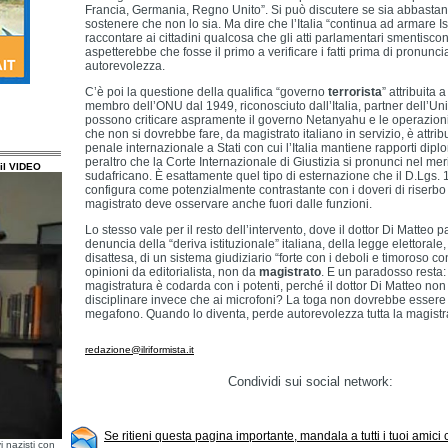
Francia, Germania, Regno Unito”. Si può discutere se sia abbastanza 
sostenere che non lo sia. Ma dire che l’Italia “continua ad armare Is
raccontare ai cittadini qualcosa che gli atti parlamentari smentiscon
aspetterebbe che fosse il primo a verificare i fatti prima di pronunci
autorevolezza.
C’è poi la questione della qualifica “governo
terrorista
” attribuita 
membro dell’ONU dal 1949, riconosciuto dall’Italia, partner dell’U
possono criticare aspramente il governo Netanyahu e le operazioni 
che non si dovrebbe fare, da magistrato italiano in servizio, è attribu
penale internazionale a Stati con cui l’Italia mantiene rapporti diplo
peraltro che la Corte Internazionale di Giustizia si pronunci nel meri
il VIDEO
sudafricano. È esattamente quel tipo di esternazione che il D.Lgs. 1
configura come potenzialmente contrastante con i doveri di riserbo e
magistrato deve osservare anche fuori dalle funzioni.
Lo stesso vale per il resto dell’intervento, dove il dottor Di Matteo
denuncia della “deriva istituzionale” italiana, della legge elettorale
disattesa, di un sistema giudiziario “forte con i deboli e timoroso con
opinioni da editorialista, non da
magistrato
. E un paradosso resta:
magistratura è codarda con i potenti, perché il dottor Di Matteo non
disciplinare invece che ai microfoni? La toga non dovrebbe esser
megafono. Quando lo diventa, perde autorevolezza tutta la magistr
redazione@ilriformista.it
Condividi sui social network:
Se ritieni questa pagina importante, mandala a tutti i tuoi amici
i nazisti con