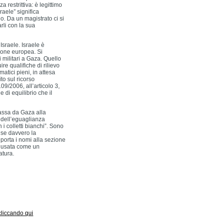
restrittiva: è legittimo
raele” significa
o. Da un magistrato ci si
arli con la sua
a Israele. Israele è
nione europea. Si
militari a Gaza. Quello
ire qualifiche di rilievo
matici pieni, in attesa
to sul ricorso
09/2006, all’articolo 3,
 di equilibrio che il
 passa da Gaza alla
, dell’eguaglianza
 i colletti bianchi”. Sono
 se davvero la
 porta i nomi alla sezione
e usata come un
atura.
 cliccando qui