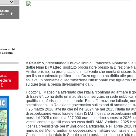
dazioni
aliani.
nviare a chi
ai appena
A
Palermo
, presentando il nuovo libro di Francesca Albanese “La luc
dottor
Nino Di Matteo
, sostituto procuratore presso la Direzione N
Antiterrorismo, ha pronunciato un intervento che merita di essere l
o/a,
per il suo contenuto politico — su Gaza ognuno ha diritto alle pro
vedere
solleva un problema di legittimazione istituzionale che riguarda tutti 
su quei temi la pensa diversamente da lui.
GE
Il dottor Di Matteo ha affermato che l’Italia “continua ad armare il g
di
Israele
“. Lo ha detto un magistrato in servizio, in sede pubblica,
qualifica conferisce alle sue parole. È un’affermazione fattuale, non 
smentiscono. La Relazione governativa sull’export di armamenti, 
il 25 marzo 2026, attesta che né nel 2024 né nel 2025 l’Italia ha a
di esportazione verso Israele. I dati ISTAT mostrano esportazioni eff
mesi del 2025 e ridotte a 227.000 euro nel primo semestre 2026, e
vecchi contratti gestiti caso per caso dall’UAMA. A ottobre 2025 è 
licenza preesistente per
munizioni
da artiglieria. Nell’aprile 2026 l’
rinnovo del Memorandum di
cooperazione militare
con Israele. La
Consiglio ha ricordato in Senato che la posizione italiana è “più restr