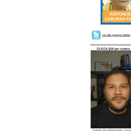
vai alla pagina twitter
CLICCA QUI per vedere 
Israele sta eliminando i nuov