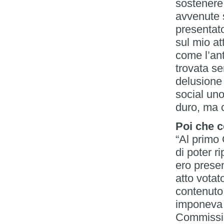
sostenere 
avvenute s
presentato
sul mio at
come l’ant
trovata se
delusione 
social uno
duro, ma 
Poi che 
“Al primo 
di poter r
ero presen
atto votat
contenuto 
imponeva 
Commissio