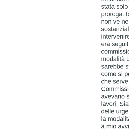
stata solo
proroga. 
non ve ne
sostanzia
intervenir
era seguito
commissio
modalità d
sarebbe s
come si p
che serve 
Commission
avevano se
lavori. Si
delle urge
la modalit
a mio avvi