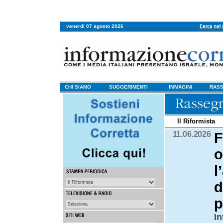
venerdi 07 agosto 2026
CHI SIAMO
SUGGERIMENTI
IMMAGINI
RASS
Il Riformista
11.06.2026
F
o
l
d
p
In