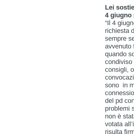
Lei sosti
4 giugno p
“Il 4 giug
richiesta 
sempre se
avvenuto f
quando so
condiviso 
consigli, 
convocazi
sono in m
connession
del pd con
problemi s
non è sta
votata all
risulta fi