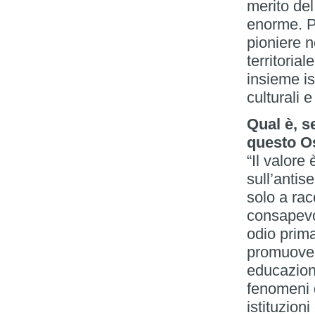
merito de
enorme. P
pioniere n
territoria
insieme is
culturali e
Qual è, se
questo O
“Il valore
sull’antis
solo a rac
consapevol
odio prima
promuover
educazione
fenomeni d
istituzion