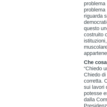
problema d
problema d
riguarda s
democratici
questo un
costruito 
istituzion
muscolare
appartenen
Che cosa
“Chiedo u
Chiedo di 
corretta. 
sui lavor
potesse e
dalla Com
Presidenz