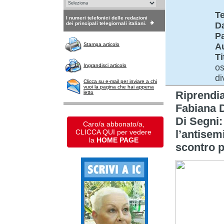
Te
I numeri telefonici delle redazioni
dei principali telegiornali italiani.
D
P
Stampa articolo
A
Ti
Ingrandisci articolo
os
di
Clicca su e-mail per inviare a chi
vuoi la pagina che hai appena
Riprendi
letto
Fabiana D
Di Segni:
Caro/a abbonato/a,
CLICCA QUI per vedere
l’antisem
la
HOME PAGE
scontro p