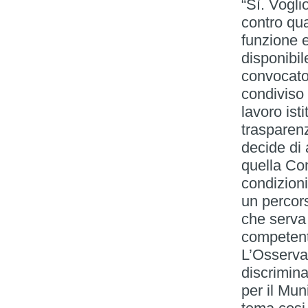
“Sì. Vogli
contro qua
funzione e
disponibil
convocato
condiviso 
lavoro ist
trasparenz
decide di
quella Co
condizioni
un percors
che serva
competent
L’Osservat
discrimin
per il Mun