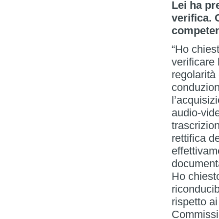
Lei ha pr
verifica.
competen
“Ho chiest
verificare
regolarità
conduzione
l’acquisiz
audio-vide
trascrizio
rettifica 
effettivam
documentaz
Ho chiesto 
riconducibi
rispetto ai
Commissio