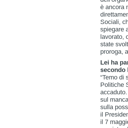
è ancora 
direttamen
Sociali, c
spiegare 
lavorato,
state svol
proroga, a
Lei ha pa
secondo l
“Temo di s
Politiche 
accaduto. 
sul mancat
sulla poss
il Presid
il 7 maggi