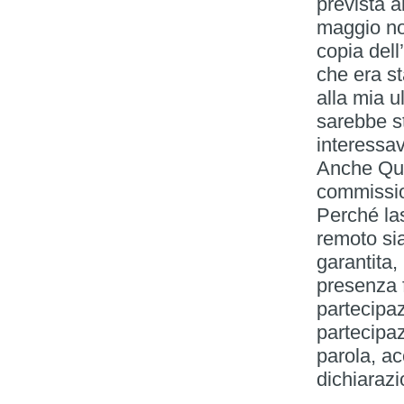
prevista a
maggio non
copia dell’
che era st
alla mia u
sarebbe st
interessav
Anche Ques
commissio
Perché la
remoto si
garantita,
presenza 
partecipaz
partecipaz
parola, ac
dichiarazi