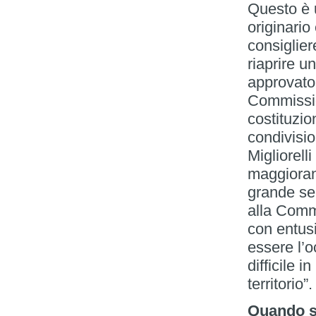
Questo è 
originario
consigliere
riaprire un
approvato
Commission
costituzio
condivisio
Migliorelli
maggioranz
grande sen
alla Commi
con entus
essere l’
difficile i
territorio”.
Quando so