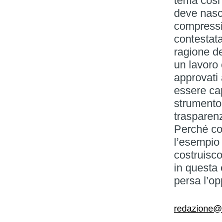
tema cosi
deve nasc
compressi
contestat
ragione de
un lavoro
approvati
essere ca
strumento 
trasparenz
Perché con
l’esempio
costruisc
in questa
persa l’opp
redazione@il