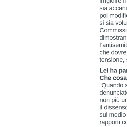
irrigidire
sia accani
poi modif
si sia volu
Commission
dimostra
l’antisemi
che dovreb
tensione, 
Lei ha pa
Che cosa
“Quando s
denunciat
non più un
il dissens
sul medio 
rapporti c