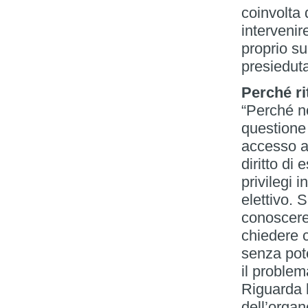
coinvolta 
intervenir
proprio su
presieduta
Perché ri
“Perché n
questione i
accesso agl
diritto d
privilegi 
elettivo. 
conoscere
chiedere c
senza pote
il problem
Riguarda 
dell’organ