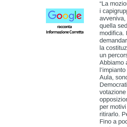
“La mozion
i capigru
avveniva, 
quella se
modifica. 
demandare
la costitu
un percor
Abbiamo a
l’impianto
Aula, sono
Democratic
votazione 
opposizion
per motiv
ritirarlo
Fino a poc