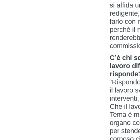
si affida 
redigente,
farlo con 
perché il 
renderebb
commissio
C’è chi s
lavoro di
risponde
“Rispondo
il lavoro s
interventi
Che il lavo
Tema è mo
organo co
per stend
corposo ci