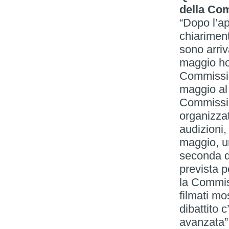
della Co
“Dopo l’a
chiariment
sono arriv
maggio ho 
Commissio
maggio al
Commissio
organizzat
audizioni,
maggio, u
seconda d
prevista p
la Commiss
filmati mo
dibattito 
avanzata”