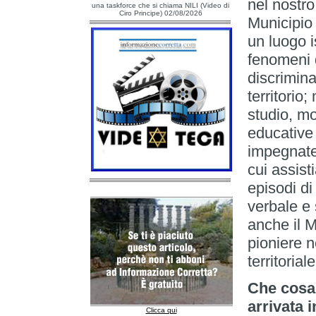
nel nostro 
una taskforce che si chiama NILI (Video di
Ciro Principe) 02/08/2026
Municipio 
un luogo i
fenomeni d
discrimina
territorio
studio, mo
educative 
impegnate
cui assis
episodi di
verbale e
anche il 
pioniere n
territoria
Che cosa
arrivata 
Clicca qui