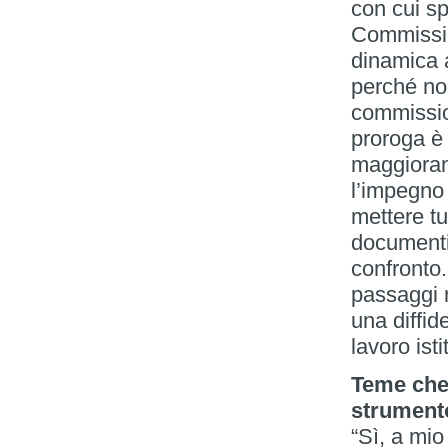
con cui s
Commissio
dinamica 
perché no
commission
proroga è
maggioran
l’impegno
mettere tu
documenti,
confronto.
passaggi 
una diffid
lavoro isti
Teme che
strumento
“Sì, a mio