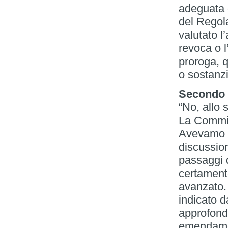
adeguata d
del Regol
valutato l’
revoca o l
proroga, q
o sostanzi
Secondo l
“No, allo 
La Commis
Avevamo s
discussion
passaggi d
certament
avanzato.
indicato d
approfond
emendament