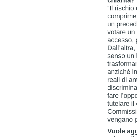
chiarita?
“Il rischio
comprimere
un precede
votare un
accesso, 
Dall’altra,
senso un l
trasforman
anziché in
reali di a
discrimina
fare l’opp
tutelare il
Commissio
vengano pi
Vuole ag