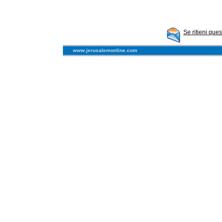
Se ritieni que
www.jerusalemonline.com