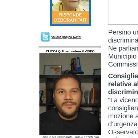
Persino un
vai alla pagina twitter
discrimina
Ne parlia
CLICCA QUI per vedere il VIDEO
Municipio
Commissio
Consiglie
relativa 
discrimin
“La vicend
consiglier
mozione ai
d’urgenza,
Osservator
Israele sta eliminando i nuovi nazisti con