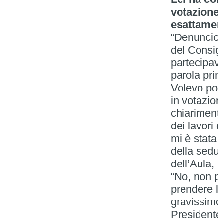
votazione
esattame
“Denuncio 
del Consig
partecipa
parola pri
Volevo pot
in votazi
chiariment
dei lavori
mi è stata
della sedu
dell’Aula,
“No, non 
prendere l
gravissimo
President