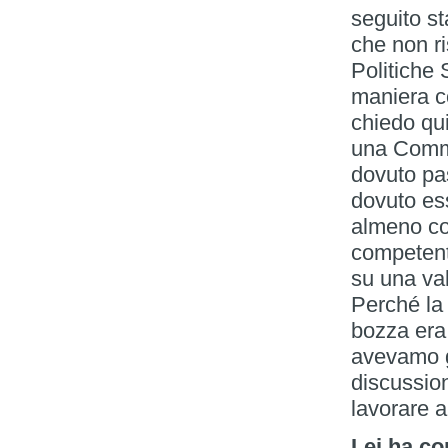
seguito st
che non r
Politiche 
maniera co
chiedo qui
una Commi
dovuto pa
dovuto es
almeno co
competent
su una val
Perché la
bozza era
avevamo g
discussio
lavorare a
Lei ha co