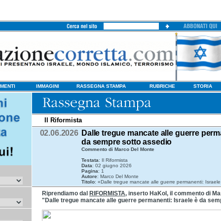
MENTI
IMMAGINI
RASSEGNA STAMPA
RUBRICHE
STORIA
Il Riformista
02.06.2026
Dalle tregue mancate alle guerre perma
da sempre sotto assedio
Commento di Marco Del Monte
Testata
: Il Riformista
Data
: 02 giugno 2026
Pagina
: 1
Autore
: Marco Del Monte
Titolo
: «Dalle tregue mancate alle guerre permanenti: Israel
Riprendiamo dal
RIFORMISTA
, inserto HaKol, il commento di Mar
"Dalle tregue mancate alle guerre permanenti: Israele è da sem