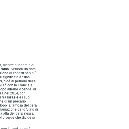
a, mentre a febbraio di
raina
. Sembra un dato
ione di conflitti ben più
i significato è “stasi
59, cioè al periodo della
lleò con la Francia e
Dopo alterne vicende, di
mea nel 2014, con
a tra
Israele
e i suoi
one di un precario
 dopo la famosa delibera
lamazione dello Stato di
sa alla delibera stessa,
ello verde che divideva