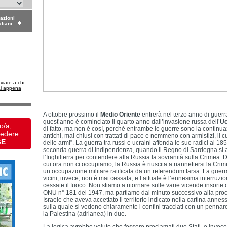
dazioni
aliani.
nviare a chi
ai appena
A ottobre prossimo il
Medio Oriente
entrerà nel terzo anno di guerr
quest’anno è cominciato il quarto anno dall’invasione russa dell’
Uc
o/a,
di fatto, ma non è così, perché entrambe le guerre sono la continuaz
vedere
antichi, mai chiusi con trattati di pace e nemmeno con armistizi, il cu
GE
delle armi”. La guerra tra russi e ucraini affonda le sue radici al 18
seconda guerra di indipendenza, quando il Regno di Sardegna si a
l’Inghilterra per contendere alla Russia la sovranità sulla Crimea. 
cui ora non ci occupiamo, la Russia è riuscita a riannettersi la Cri
un’occupazione militare ratificata da un referendum farsa. La guerr
vicini, invece, non è mai cessata, e l’attuale è l’ennesima interruzi
cessate il fuoco. Non stiamo a ritornare sulle varie vicende insorte
ONU n° 181 del 1947, ma partiamo dal minuto successivo alla proc
Israele che aveva accettato il territorio indicato nella cartina annes
sulla quale si vedono chiaramente i confini tracciati con un pennar
la Palestina (adrianea) in due.