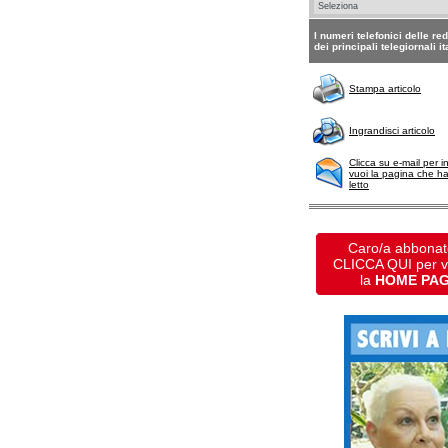
I numeri telefonici delle re
dei principali telegiornali it
Stampa articolo
Ingrandisci articolo
Clicca su e-mail per i
vuoi la pagina che h
letto
Caro/a abbonat
CLICCA QUI per 
la
HOME PA