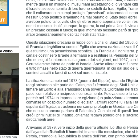
La logica avrebbe voluto che fossero proclamati due Stati, e invece
mentre quasi un milione di musulmani accettarono di diventare citt
d’Israele, settecentomila di loro furono sedotti da Iraq, Egitto, Tran
che li collocarono in campi profughi “provvisori”, attaccando il neo
nessun uomo politico israeliano ha mai parlato di Stato degli ebrei 
avrebbe potuto farlo, visto che gli ebrei erano appena tre volte i r
non si mossero. Iniziò, dunque, la guerra, la cui prima fase fu vinta
un precario cessate il fuoco; in quel momento nessuno parlò di “pro
arabi temporaneamente ospitati negli stati fratelli.
Questa situazione precaria si ruppe con la crisi di Suez del 1956, q
di
Francia
e
Inghilterra
contro l’Egitto che aveva nazionalizzato il 
quest’ultimo una pesantissima sconfitta. La Francia e l’Inghilterra, pe
il VIDEO
canale costrinsero Israele a fermarsi e a restituire la Penisola del Si
che ne seguì fu interrotto dalla guerra dei sei giorni, nel 1967, con 
Gerusalemme intera da parte di Israele. Anche allora non ci fu nes
e tutto rimase nello stato di guerra guerreggiata, in cui dal sud del
continui assalti e lanci di razzi sul nord di Israele.
La situazione cambiò nel 1973 (guerra del Kippùr), quando l’
Egitto
reagì arrivando alle porte del Cairo, ma fu fermata dagli Stati Uniti 
firmare all’Egitto e alla Transgiordania (divenuta Giordania nel frat
pace, con relativo e reciproco riconoscimento. Poteva essere la svo
perché nel 1974 un imprenditore egiziano (un palazzinaro diremm
convinse un cospicuo numero di egiziani, affiliati (come lui) alla 
espulsi dall’Egitto, a trasferirsi nei campi profughi in Giordania e C
che nessuno ancora parlava di Palestina). Con alcuni di questi “immi
creò i primi nuclei di jihadisti, chiamati fedayn (coloro che si sacrifi
dirottamenti aerei.
Arriviamo al 1979, vero inizio della guerra attuale. Lo Shà di Persi
dall’ayatollah
Ruhollah Khomeini
, imam sciita messianico, che si 
Persia, creando la Repubblica Islamica dell’Iran, con primo obiettiv
i nazisti con