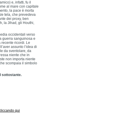
ico) e, infatti, fu il
iume al mare con capitale
ento, la pace è morta
ale tela, che prevedeva
nte dei proxy, ben
, la Jihad, gli Houthi,
media occidentali verso
una guerra sanguinosa e
 recente ricordi. Le
l’aver assunto l’idea di
le da sventolare, da
eressa niente che in
iste non importa niente
 che scompaia il simbolo
l sottostante.
 cliccando qui