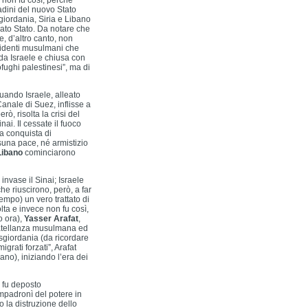
 non fu così, perché
adini del nuovo Stato
sgiordania, Siria e Libano
nato Stato. Da notare che
e, d’altro canto, non
esidenti musulmani che
 da Israele e chiusa con
fughi palestinesi”, ma di
uando Israele, alleato
Canale di Suez, inflisse a
rò, risolta la crisi del
nai. Il cessate il fuoco
la conquista di
suna pace, né armistizio
Libano
cominciarono
invase il Sinai; Israele
che riuscirono, però, a far
tempo) un vero trattato di
lta e invece non fu così,
o ora),
Yasser Arafat
,
Fratellanza musulmana ed
isgiordania (da ricordare
grati forzati”, Arafat
cano), iniziando l’era dei
a fu deposto
impadronì del potere in
o la distruzione dello