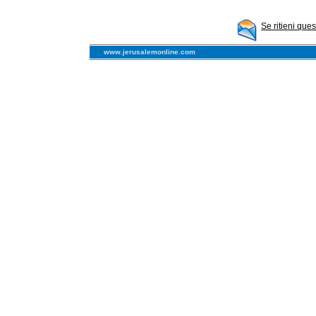
Se ritieni que
www.jerusalemonline.com