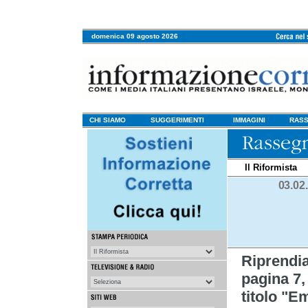
domenica 09 agosto 2026
CHI SIAMO
SUGGERIMENTI
IMMAGINI
RASS
Il Riformista
03.02
Riprendi
pagina 7,
titolo "E