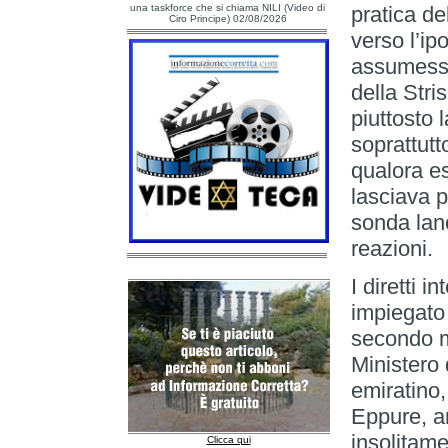
una taskforce che si chiama NILI (Video di
pratica de
Ciro Principe) 02/08/2026
verso l’ip
assumesse
della Stri
piuttosto 
soprattutt
qualora e
lasciava 
sonda lanc
reazioni.
I diretti i
impiegato 
secondo m
Ministero
emiratino,
Eppure, a
insolitame
Clicca qui