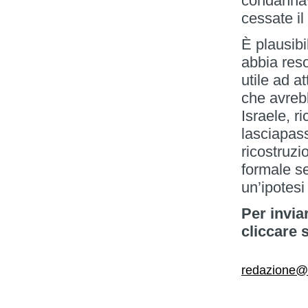
condannava
cessate il
È plausibi
abbia res
utile ad at
che avreb
Israele, r
lasciapas
ricostruzi
formale se
un’ipotesi
Per invia
cliccare 
redazione@il