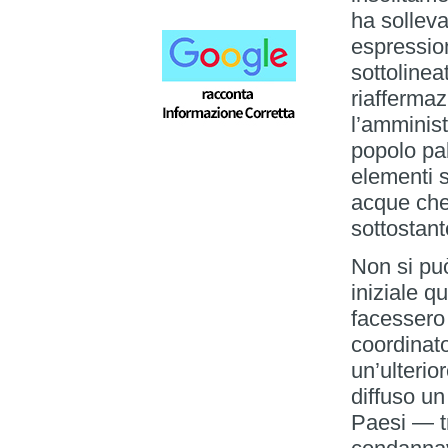
ha solleva
espressio
sottolineat
riaffermaz
l’amminis
popolo pal
elementi 
acque che 
sottostant
Non si pu
iniziale q
facessero
coordinato
un’ulterio
diffuso u
Paesi — tr