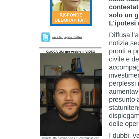
contestat
solo un g
L'ipotesi
Diffusa l’
vai alla pagina twitter
notizia se
pronti a p
CLICCA QUI per vedere il VIDEO
civile e d
accompagn
investiment
perplessi 
aumentavan
presunto a
statuniten
dispiegame
delle oper
I dubbi, va
Israele sta eliminando i nuovi nazisti con