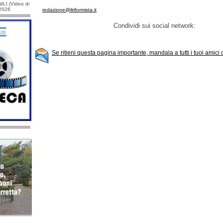
ILI (Video di
/2026
redazione@ilriformista.it
Condividi sui social network:
Se ritieni questa pagina importante, mandala a tutti i tuoi amici