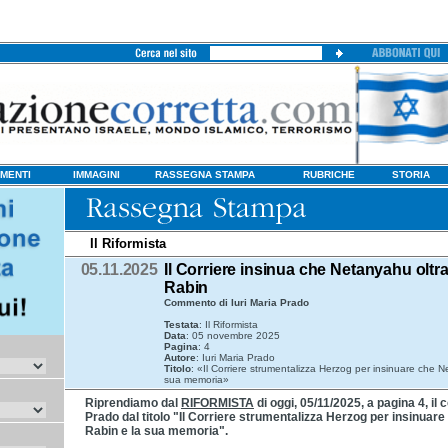
MENTI
IMMAGINI
RASSEGNA STAMPA
RUBRICHE
STORIA
Il Riformista
05.11.2025
Il Corriere insinua che Netanyahu oltr
Rabin
Commento di Iuri Maria Prado
Testata
: Il Riformista
Data
: 05 novembre 2025
Pagina
: 4
Autore
: Iuri Maria Prado
Titolo
: «Il Corriere strumentalizza Herzog per insinuare che N
sua memoria»
Riprendiamo dal
RIFORMISTA
di oggi, 05/11/2025, a pagina 4, il
Prado dal titolo "Il Corriere strumentalizza Herzog per insinuar
Rabin e la sua memoria".