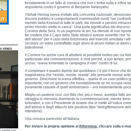
forzatamente in un fatto di cronaca che non c’entra nulla e infine 
requisitoria contro il governo di Benjamin Netanyahu.
Yitzhak Herzog aveva invitato alla concordia nazionale, denunciand
discorsi pubblici e comportamenti inammissibili rivolti “nei confronti 
membri della Knesset di tutte le parti, dei ministri e persino minacce
primo ministro eletto in carica”. Una parte significativa del discorso
Corriere della Sera
, in un paginone di ieri, ha ritenuto di non ripor
far credere che il Capo dello Stato ebraico avesse avvertito che “la
dell’abisso” per il caso della funzionaria dell’esercito arrestata l’alt
circolare un video contraffatto sugli abusi di alcuni militari ai danni
palestinese.
il VIDEO
Il
Corriere
ha anche cura di alludere al possibile motivo per cui N
partecipato alla commemorazione: e cioè perché, a suo tempo, pr
ucciso, “aveva fomentato la campagna d’odio” contro di lui.
A completare il quadro dipinto dal quotidiano c’è poi il tocco che ill
magistratura che “resiste, resiste, resiste” alle presunte mosse ant
governo. Descrivere la scena effettiva – quella di un caso politico-
importante, con un governo che inevitabilmente se ne occupa nel
puramente casuale di quell’anniversario – era evidentemente poco 
Meglio un pastone così: con Bibi che, più o meno, avrebbe fatto 
oltraggia la memoria disertando la commemorazione, mentre tiene b
torturatori; e con il Presidente di Israele che lo mette all’indice co
dell’abisso e degli attacchi alla giustizia (tipo “delegittimazione del
intendersi).
Una cronaca parecchio all’italiana.
Per inviare la propria opinione al
Riformista
, cliccare sulla e-mai
i nazisti con