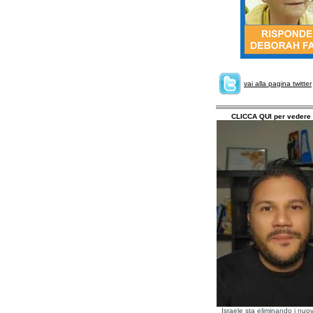
vai alla pagina twitter
CLICCA QUI per vedere 
Israele sta eliminando i nuov