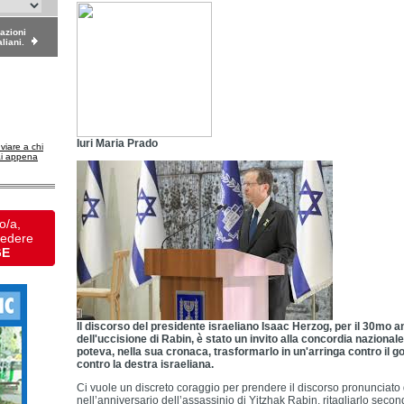
dazioni
aliani.
Iuri Maria Prado
nviare a chi
ai appena
o/a,
vedere
GE
Il discorso del presidente israeliano Isaac Herzog, per il 30mo a
dell'uccisione di Rabin, è stato un invito alla concordia nazionale
poteva, nella sua cronaca, trasformarlo in un'arringa contro il
contro la destra israeliana.
Ci vuole un discreto coraggio per prendere il discorso pronunciato 
nell’anniversario dell’assassinio di Yitzhak Rabin, ritagliarlo second