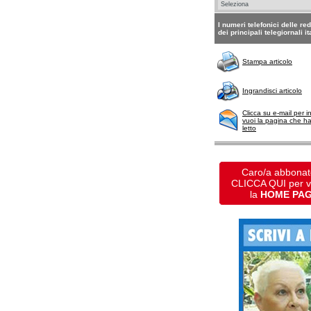
I numeri telefonici delle re
dei principali telegiornali it
Stampa articolo
Ingrandisci articolo
Clicca su e-mail per i
vuoi la pagina che h
letto
Caro/a abbonat
CLICCA QUI per 
la
HOME PA