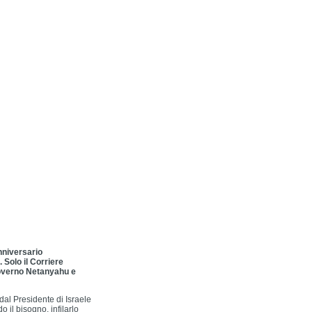
nniversario
. Solo il Corriere
 governo Netanyahu e
dal Presidente di Israele
o il bisogno, infilarlo