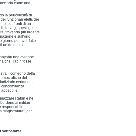
spacciarlo come una
o la pericolosità di
dei funzionari eletti, dei
 nei confronti di un
 di Herzog, questa, che il
tare, trovando più urgente
 nazione è sull’orlo
ro giorno per aver fatto
 di un detenuto
etanyahu non avrebbe
ima che Rabin fosse
ustra il contegno della
idemocratiche del
giudiziario certamente
la concomitanza
appetibile.
ammazzare Rabin e ne
ordone ai militari
me responsabile
la magistratura”, per
l sottostante.