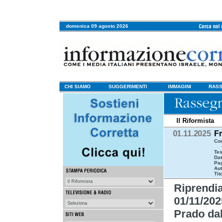
domenica 09 agosto 2026
CHI SIAMO
SUGGERIMENTI
IMMAGINI
RASS
Il Riformista
01.11.2025
Fr
Com
Tes
Da
Pa
Aut
Tit
Riprendi
01/11/202
Prado dal