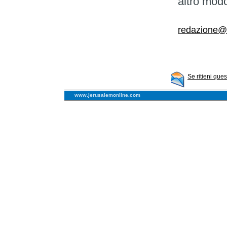
altro mod
redazione@il
Se ritieni que
www.jerusalemonline.com