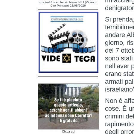
rinfacciar
una taskforce che si chiama NILI (Video di
Ciro Principe) 02/08/2026
denigrator
Si prenda,
temibilmen
andare Al
giorno, r
del 7 otto
sono stati
nell’aver p
erano stat
armati pal
israeliano
Non è affa
cose. È u
crimini de
rapimento 
degli orro
Clicca qui