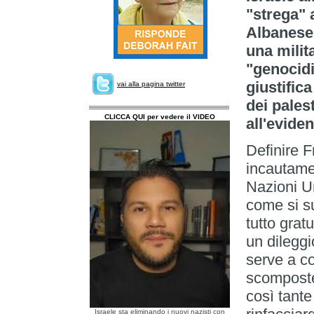
"strega" 
Albanese.
una milit
"genocidi
giustific
vai alla pagina twitter
dei pales
CLICCA QUI per vedere il VIDEO
all'eviden
Definire 
incautamen
Nazioni Un
come si s
tutto gratu
un dilegg
serve a co
scomposte
così tante
Israele sta eliminando i nuovi nazisti con