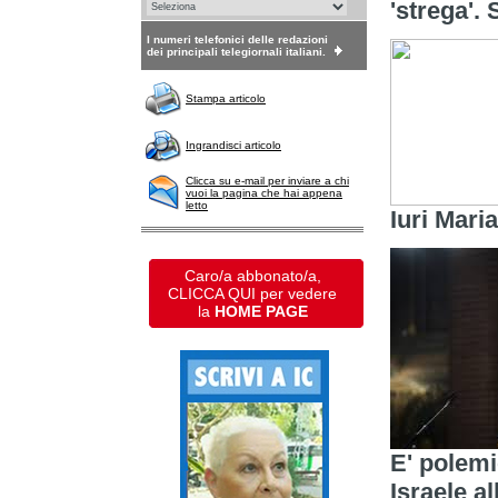
'strega'.
I numeri telefonici delle redazioni
dei principali telegiornali italiani.
Stampa articolo
Ingrandisci articolo
Clicca su e-mail per inviare a chi
vuoi la pagina che hai appena
letto
Iuri Mari
Caro/a abbonato/a,
CLICCA QUI per vedere
la
HOME PAGE
E' polemi
Israele a