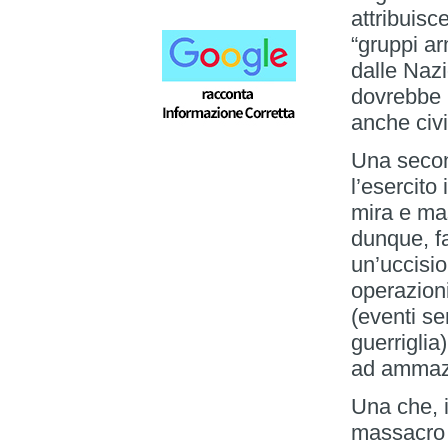
attribuisc
“gruppi a
dalle Nazi
dovrebbe 
anche civi
Una secon
l’esercito
mira e mas
dunque, f
un’uccisio
operazioni
(eventi sen
guerriglia
ad ammazza
Una che, i
massacro 