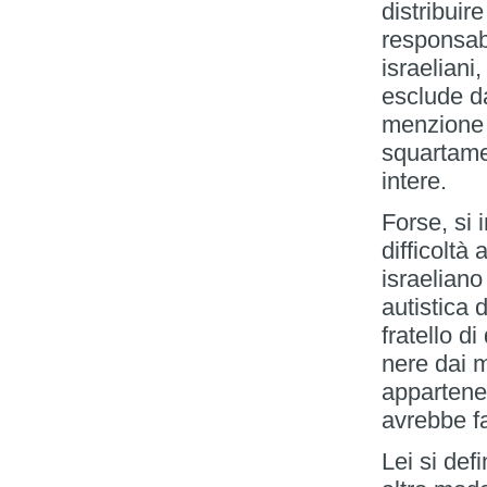
distribui
responsabi
israeliani
esclude da
menzione g
squartamen
intere.
Forse, si
difficoltà
israelian
autistica d
fratello di
nere dai m
appartene
avrebbe f
Lei si def